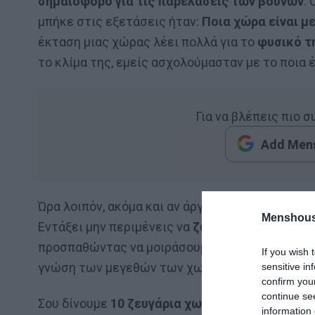
σημαιοφόρο για τις παρελάσεις των βουνών
.
μπήκε στις εξετάσεις ήταν:
Ποια χώρα είναι μ
έκταση μιας χώρας λέει πολλά για το
φυσικό τη
το κλίμα της, εμείς ασχολούμασταν με το ποια 
Για να βλέπεις πιο 
Add Mens
Ώρα λοιπόν, ακόμα και αν άργησε πολύ αφού δεν
Menshous
Εντάξει μην περιμένεις να
ζωστούμε χάρτες
κα
προσπαθώντας να μοιράσουμε γνώση. Όχι, απλά
If you wish 
γνώση των μεγεθών των χωρών.
sensitive in
confirm you
continue se
Σου δίνουμε
10 ζευγάρια χωρών
. Εσύ πρέπει ν
information 