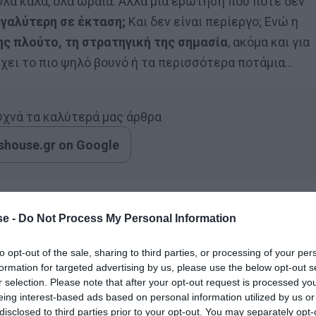
 Όλα καλά, όλα ωραία. Αλλά μια ερώτηση που ποτέ δεν
εγαλύτερη σε έκταση;
Και δεν είναι περίεργο; Ενώ η
ς πλούτο, τη στρατηγική της σημασία
, ακόμα και για
έχει το πιο ψηλό βουνό ή τα περισσότερα ποτάμια…
συχνά τα καλύτερά μας άρθρα
house.gr on Google
 είμαστε πια μαθητές, να
πάρουμε την εκδίκηση μας
.
e -
Do Not Process My Personal Information
ι να επιτεθούμε στα δημοτικά και στα γυμνάσια
 ετοιμάσαμε ένα
κουίζ-φόρο τιμής
στη γεωγραφική
to opt-out of the sale, sharing to third parties, or processing of your per
formation for targeted advertising by us, please use the below opt-out s
r selection. Please note that after your opt-out request is processed y
eing interest-based ads based on personal information utilized by us or
α βρεις
ποια από τις δύο έχει μεγαλύτερη έκταση
. Όχι
disclosed to third parties prior to your opt-out. You may separately opt-