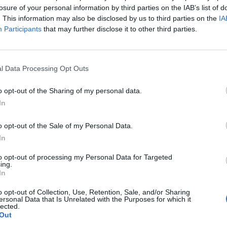
. Έκταση. Πόσο πιο απλή ερώτηση. Πόσο καλά θυμάσαι
losure of your personal information by third parties on the IAB’s list of
. This information may also be disclosed by us to third parties on the
IA
είς με το πόσες ερωτήσεις από εκείνες που θα
Participants
that may further disclose it to other third parties.
l Data Processing Opt Outs
o opt-out of the Sharing of my personal data.
In
o opt-out of the Sale of my Personal Data.
 μεγαλύτερη σε έκταση;
In
to opt-out of processing my Personal Data for Targeted
ing.
In
1/10
o opt-out of Collection, Use, Retention, Sale, and/or Sharing
ersonal Data that Is Unrelated with the Purposes for which it
lected.
Out