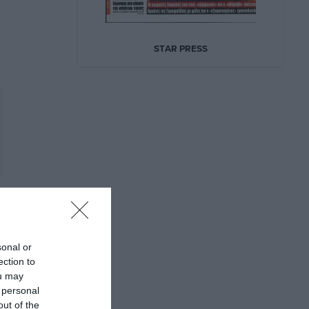
sonal or
ection to
ou may
 personal
out of the