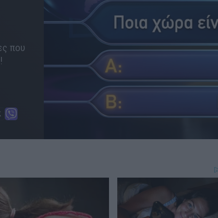
ες που
!