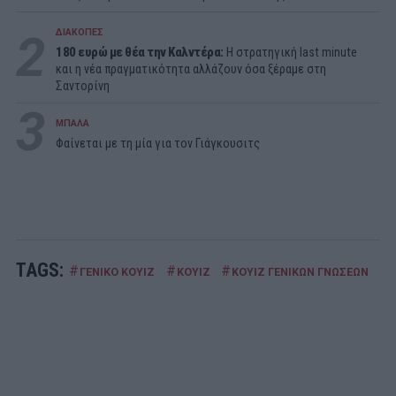
2
ΔΙΑΚΟΠΕΣ
180 ευρώ με θέα την Καλντέρα:
Η στρατηγική last minute
και η νέα πραγματικότητα αλλάζουν όσα ξέραμε στη
Σαντορίνη
3
ΜΠΑΛΑ
Φαίνεται με τη μία για τον Γιάγκουσιτς
TAGS:
#
#
#
#
ΓΕΝΙΚΟ ΚΟΥΙΖ
ΚΟΥΙΖ
ΚΟΥΙΖ ΓΕΝΙΚΩΝ ΓΝΩΣΕΩΝ