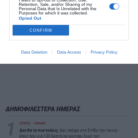
I want to opt-out of Collection, Use,
Retention, Sale, and/or Sharing of my
Personal Data that Is Unrelated with the
Purposes for which it was collected.
Opted Out
CONFIRM
Data Deletion
Data Access
Privacy Policy
ΔΗΜΟΦΙΛΕΣΤΕΡΑ ΗΜΕΡΑΣ
1
ΣΕΙΡΕΣ - ΤΑΙΝΙΕΣ
Δεν θα το πιστεύεις:
Δες απόψε στο Ertflix την ταινία -
έπος που για 133 λεπτά σε κρατάει δικό της