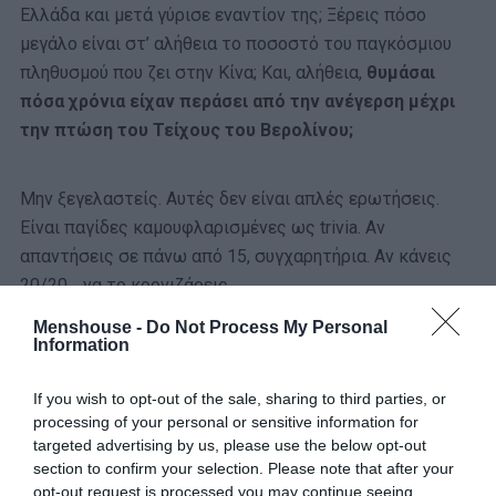
Ελλάδα και μετά γύρισε εναντίον της; Ξέρεις πόσο
μεγάλο είναι στ’ αλήθεια το ποσοστό του παγκόσμιου
πληθυσμού που ζει στην Κίνα; Και, αλήθεια,
θυμάσαι
πόσα χρόνια είχαν περάσει από την ανέγερση μέχρι
την πτώση του Τείχους του Βερολίνου;
Μην ξεγελαστείς. Αυτές δεν είναι απλές ερωτήσεις.
Είναι παγίδες καμουφλαρισμένες ως trivia. Αν
απαντήσεις σε πάνω από 15, συγχαρητήρια. Αν κάνεις
20/20… να το κορνιζάρεις.
Καλή επιτυχία και… καλή τύχη. Θα τη χρειαστείς.
Menshouse -
Do Not Process My Personal
Information
If you wish to opt-out of the sale, sharing to third parties, or
processing of your personal or sensitive information for
Σε ποιο νομό βρίσκεται το Δίστομο
targeted advertising by us, please use the below opt-out
section to confirm your selection. Please note that after your
που βίωσε τη ναζιστική θηριωδία στις
opt-out request is processed you may continue seeing