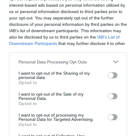
interest-based ads based on personal information utilized by
10 Ιουνίου 1944;
us or personal information disclosed to third parties prior to
your opt-out. You may separately opt-out of the further
1/20
disclosure of your personal information by third parties on the
IAB’s list of downstream participants. This information may
Α.
Βοιωτίας
also be disclosed by us to third parties on the
IAB’s List of
Downstream Participants
that may further disclose it to other
Β.
Φωκίδας
third parties.
Personal Data Processing Opt Outs
Γ.
Φθιώτιδας
I want to opt-out of the Sharing of my
personal data.
Opted In
I want to opt-out of the Sale of my
Personal Data.
Opted In
ΜΠΑΛΑ
I want to opt-out of processing my
Personal Data for Targeted Advertising.
Φαίνεται με τη μία για τον Γιάγκουσιτς
Opted In