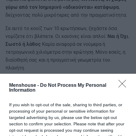
γύρω από τον Ισημερινό «αδικούνται» κατάφωρα
,
δείχνοντας πολύ μικρότερες από την πραγματικότητα.
Σε αυτό το κουίζ των 10 ερωτήσεων, ξεχάστε όσα
νομίζετε ότι βλέπετε. Οι κανόνες είναι απλοί:
Ναι ή Όχι.
Σωστό ή λάθος
Καμία αναφορά σε νούμερα ή
τετραγωνικά χιλιόμετρα στην ερώτηση. Μόνο εσείς, η
διαίσθησή σας και η πραγματική γεωμετρία του
πλανήτη.
Menshouse -
Do Not Process My Personal
Μπορείτε να ξεπεράσετε την οπτική ψευδαίσθηση και
Information
να κάνετε το απόλυτο 10/10; Αν ναι, τότε είστε επίσημα
ο Πρύτανης της Γεωγραφίας!
If you wish to opt-out of the sale, sharing to third parties, or
processing of your personal or sensitive information for
targeted advertising by us, please use the below opt-out
section to confirm your selection. Please note that after your
opt-out request is processed you may continue seeing