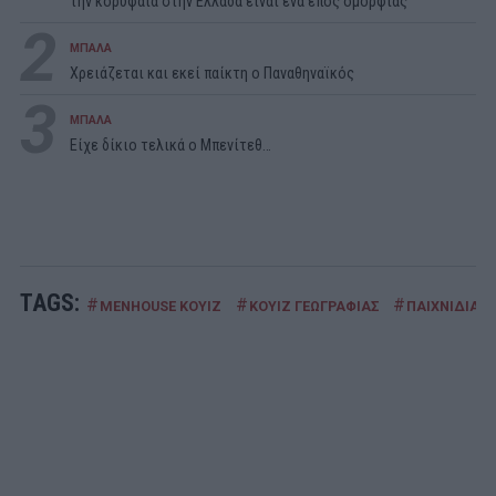
την κορυφαία στην Ελλάδα είναι ένα έπος ομορφιάς
2
ΜΠΑΛΑ
Χρειάζεται και εκεί παίκτη ο Παναθηναϊκός
3
ΜΠΑΛΑ
Είχε δίκιο τελικά ο Μπενίτεθ…
TAGS:
#
#
#
MENHOUSE ΚΟΥΙΖ
ΚΟΥΙΖ ΓΕΩΓΡΑΦΙΑΣ
ΠΑΙΧΝΙΔΙΑ