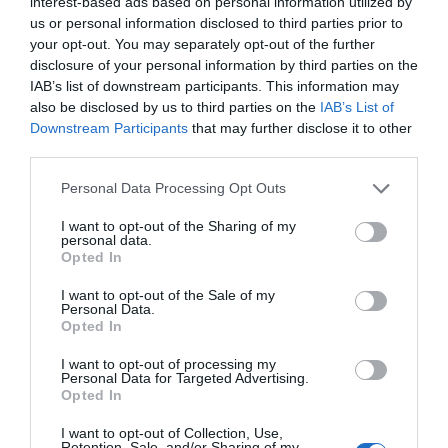
interest-based ads based on personal information utilized by
us or personal information disclosed to third parties prior to
Η Ιαπωνία είναι μικρότερη σε έκταση
your opt-out. You may separately opt-out of the further
από τη Γερμανία
disclosure of your personal information by third parties on the
IAB’s list of downstream participants. This information may
also be disclosed by us to third parties on the
IAB’s List of
1/10
Downstream Participants
that may further disclose it to other
third parties.
Α.
Σωστό
Personal Data Processing Opt Outs
Β.
Λάθος
I want to opt-out of the Sharing of my
personal data.
Opted In
I want to opt-out of the Sale of my
Personal Data.
Opted In
I want to opt-out of processing my
ΜΠΑΛΑ
Personal Data for Targeted Advertising.
Opted In
Χρειάζεται και εκεί παίκτη ο Παναθηναϊκός
I want to opt-out of Collection, Use,
Retention, Sale, and/or Sharing of my