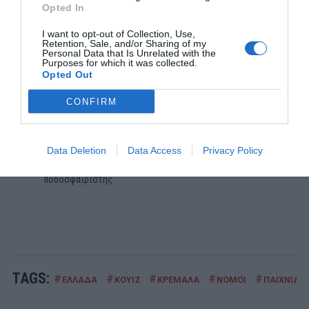
Opted In
1
ΠΑΙΧΝΙΔΙΑ
I want to opt-out of Collection, Use,
Επιπέδου Γυμνασίου:
10 απλές ερωτήσεις που δείχνουν
Retention, Sale, and/or Sharing of my
ότι δεν έμαθες σωστά την ελληνική ιστορία
Personal Data that Is Unrelated with the
Purposes for which it was collected.
2
Opted Out
ΠΑΙΧΝΙΔΙΑ
Βρες πού βρίσκονται 10 παραλίες:
Αν κάνεις 10/10 σε
CONFIRM
αυτό το κουίζ γεωγραφίας... είσαι Έλληνας!
3
ΜΠΑΛΑ
Data Deletion
Data Access
Privacy Policy
«Ήρωες ήταν ο Παπαφλέσσας και ο Κολοκοτρώνης»:
Η
καλύτερη δήλωση που έκανε ποτέ Έλληνας
ποδοσφαιριστής
TAGS:
#
#
#
#
#
ΕΛΛΑΔΑ
ΚΟΥΙΖ
ΚΡΕΜΑΛΑ
ΝΟΜΟΙ
ΠΑΙΧΝΙΔΙΑ