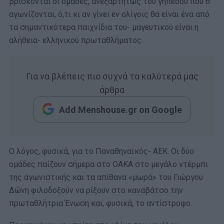
βρίσκονται οι ομάδες, ανεξαρτήτως του γηπέδου που θ’
αγωνίζονται, ό,τι κι αν γίνει εν ολίγοις θα είναι ένα από
τα σημαντικότερα παιχνίδια του- μαγευτικού είναι η
αλήθεια- ελληνικού πρωταθλήματος.
Για να βλέπεις πιο συχνά τα καλύτερά μας
άρθρα
Add Menshouse.gr on Google
Ο λόγος, φυσικά, για το Παναθηναϊκός- ΑΕΚ. Οι δύο
ομάδες παίζουν σήμερα στο ΟΑΚΑ στο μεγάλο ντέρμπι
της αγωνιστικής και τα απίθανα «μωρά» του Γιώργου
Δώνη φιλοδοξούν να ρίξουν στο καναβάτσο την
πρωταθλήτρια Ένωση και, φυσικά, το αντίστροφο.