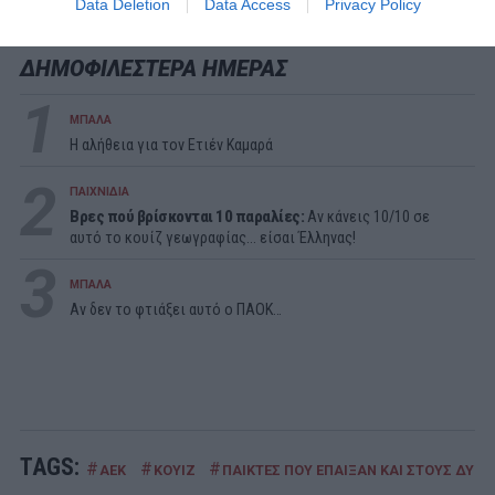
Data Deletion
Data Access
Privacy Policy
ΔΗΜΟΦΙΛΕΣΤΕΡΑ ΗΜΕΡΑΣ
1
ΜΠΑΛΑ
Η αλήθεια για τον Ετιέν Καμαρά
2
ΠΑΙΧΝΙΔΙΑ
Βρες πού βρίσκονται 10 παραλίες:
Αν κάνεις 10/10 σε
αυτό το κουίζ γεωγραφίας... είσαι Έλληνας!
3
ΜΠΑΛΑ
Αν δεν το φτιάξει αυτό ο ΠΑΟΚ…
TAGS:
#
#
#
ΑΕΚ
ΚΟΥΙΖ
ΠΑΙΚΤΕΣ ΠΟΥ ΕΠΑΙΞΑΝ ΚΑΙ ΣΤΟΥΣ ΔΥΟ