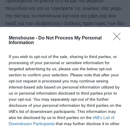
Προκειμένου να μπείτε στο κλίμα του μεγάλου
παιχνιδιού και για να τσεκάρετε τις γνώσεις σας μέχρι
την σέντρα, το menshouse έφτιαξε για χάρη σας ένα
κουίζ για του «διαβόητους» διπλούς πράκτορες των δύο
ομάδων.
Menshouse -
Do Not Process My Personal
Information
Το τεστ απλό: σας δίνουμε τη φανέλα του παίκτη που
αγωνίστηκε και στους δύο συλλόγους και έχετε
If you wish to opt-out of the sale, sharing to third parties, or
processing of your personal or sensitive information for
μπροστά σας 4 λεπτά προκειμένου να βρείτε και τους
targeted advertising by us, please use the below opt-out
10.
section to confirm your selection. Please note that after your
opt-out request is processed you may continue seeing
Το ‘χετε;
interest-based ads based on personal information utilized by
us or personal information disclosed to third parties prior to
your opt-out. You may separately opt-out of the further
disclosure of your personal information by third parties on the
ΜΠΑΛΑ
IAB’s list of downstream participants. This information may
also be disclosed by us to third parties on the
IAB’s List of
Η αλήθεια για τον Ετιέν Καμαρά
Downstream Participants
that may further disclose it to other
third parties.