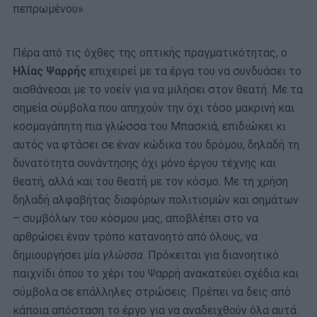
πεπρωμένου».
Πέρα από τις όχθες της οπτικής πραγματικότητας, ο
Ηλίας Ψαρρής
επιχειρεί με τα έργα του να συνδυάσει το
αισθάνεσαι με το νοείν για να μιλήσει στον θεατή. Με τα
σημεία σύμβολα που απηχούν την όχι τόσο μακρινή και
κοσμαγάπητη πια γλώσσα του Μπασκιά, επιδιώκει κι
αυτός να φτάσει σε έναν κώδικα του δρόμου, δηλαδή τη
δυνατότητα συνάντησης όχι μόνο έργου τέχνης και
θεατή, αλλά και του θεατή με τον κόσμο. Με τη χρήση
δηλαδή αλφαβήτας διαφόρων πολιτισμών και σημάτων
– συμβόλων του κόσμου μας, αποβλέπει στο να
αρθρώσει έναν τρόπο κατανοητό από όλους, να
δημιουργήσει μία
γλώσσα
. Πρόκειται για διανοητικό
παιχνίδι όπου το χέρι του Ψαρρή ανακατεύει σχέδια και
σύμβολα σε επάλληλες στρώσεις. Πρέπει να δεις από
κάποια απόσταση το έργο για να αναδειχθούν όλα αυτά