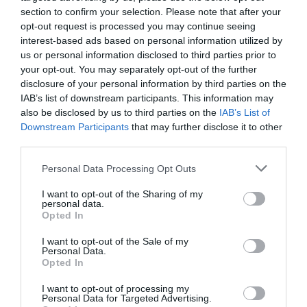
section to confirm your selection. Please note that after your
opt-out request is processed you may continue seeing
ΜΠΑΛΑ
interest-based ads based on personal information utilized by
Η αλήθεια για τον Ετιέν Καμαρά
us or personal information disclosed to third parties prior to
your opt-out. You may separately opt-out of the further
disclosure of your personal information by third parties on the
IAB’s list of downstream participants. This information may
Παρόμοια, ο ζωγραφισμένος άνθρωπος στο έργο του
also be disclosed by us to third parties on the
IAB’s List of
Downstream Participants
that may further disclose it to other
Enea Guzja
δεν είναι μίμηση του πραγματικού. Είναι ένα
third parties.
ακτινοβόλο πλάσμα, έρχεται προς το φως και εκπέμπει
φως. Και μαζί είναι υπαρξιακή αναζήτηση, εικονισμένη
Personal Data Processing Opt Outs
ένταση και ανασκαφή. Η ζωγραφική του έχει προφανώς
I want to opt-out of the Sharing of my
προγόνους και πηγές (σκέφτομαι πόσο ωραία
personal data.
Opted In
συγγενεύει με αυτήν του Γιώργου Βακιρτζή) μα τους
χωνεύει όλους και βγάζει τη δική του. Η γραφή του δεν
I want to opt-out of the Sale of my
Personal Data.
είναι μια απλή περιήγηση στον κόσμο των μορφών, αλλά
Opted In
ενόραση μιας άλλης πραγματικότητας. Υπέρμαχος μιας
παραστατικής ζωγραφικής εξπρεσιονιστικού
I want to opt-out of processing my
Personal Data for Targeted Advertising.
χαρακτήρα, ο ζωγράφος αποδίδει στα πορτρέτα τη