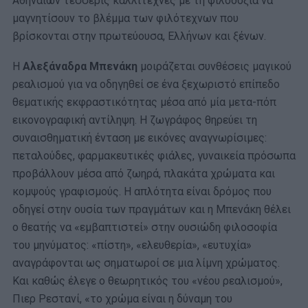
Αθηναίων τέσσερις καλλιτέχνες με τη φιλοδοξία να
μαγνητίσουν το βλέμμα των φιλότεχνων που
βρίσκονται στην πρωτεύουσα, Ελλήνων και ξένων.
Η
Αλεξάναδρα Μπενάκη
μοιράζεται συνθέσεις μαγικού
ρεαλισμού για να οδηγηθεί σε ένα ξεχωριστό επίπεδο
θεματικής εκφραστικότητας μέσα από μία μετα-πόπ
εικονογραφική αντίληψη. Η ζωγράφος θηρεύει τη
συναισθηματική ένταση με εικόνες αναγνωρίσιμες:
πεταλούδες, φαρμακευτικές φιάλες, γυναικεία πρόσωπα
προβάλλουν μέσα από ζωηρά, πλακάτα χρώματα και
κομψούς γραφισμούς. Η απλότητα είναι δρόμος που
οδηγεί στην ουσία των πραγμάτων και η Μπενάκη θέλει
ο θεατής να «εμβαπτιστεί» στην ουσιώδη φιλοσοφία
του μηνύματος: «πίστη», «ελευθερία», «ευτυχία»
αναγράφονται ως σηματωροί σε μια λίμνη χρώματος.
Και καθώς έλεγε ο θεωρητικός του «νέου ρεαλισμού»,
Πιερ Ρεστανί, «το χρώμα είναι η δύναμη του