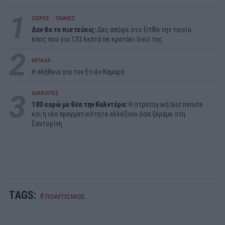
1
ΣΕΙΡΕΣ - ΤΑΙΝΙΕΣ
Δεν θα το πιστεύεις:
Δες απόψε στο Ertflix την ταινία -
έπος που για 133 λεπτά σε κρατάει δικό της
2
ΜΠΑΛΑ
Η αλήθεια για τον Ετιέν Καμαρά
3
ΔΙΑΚΟΠΕΣ
180 ευρώ με θέα την Καλντέρα:
Η στρατηγική last minute
και η νέα πραγματικότητα αλλάζουν όσα ξέραμε στη
Σαντορίνη
TAGS:
#
ΠΟΛΙΤΙΣΜΟΣ