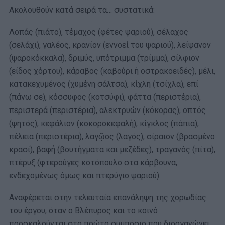
Ακολουθούν κατά σειρά τα… συστατικά:
Λοπάς (πιάτο), τέμαχος (φέτες ψαριού), σέλαχος
(σελάχι), γαλέος, κρανίον (εννοεί του ψαριού), λείψανον
(ψαροκόκκαλα), δριμύς, υπότριμμα (τρίμμα), σίλφιον
(είδος χόρτου), κάραβος (καβούρι ή οστρακοειδές), μέλι,
κατακεχυμένος (χυμένη σάλτσα), κίχλη (τσίχλα), επί
(πάνω σε), κόσσυφος (κοτσύφι), φάττα (περιστέρια),
περιστερά (περιστέρια), αλεκτρυών (κόκορας), οπτός
(ψητός), κεφάλιον (κοκοροκεφαλή), κίγκλος (πάπια),
πέλεια (περιστέρια), λαγῷος (λαγός), σίραιον (βρασμένο
κρασί), βαφή (βουτήγματα και μεζέδες), τραγανός (πίτα),
πτέρυξ (φτερούγες κοτόπουλο στα κάρβουνα,
ενδεχομένως όμως και πτερύγιο ψαριού).
Αναφέρεται στην τελευταία επανάληψη της χορωδίας
του έργου, όταν ο Βλέπυρος και το κοινό
προσκαλούνται στο πρώτο συμπόσιο που διοργανώνει