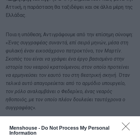
Αττική, η παράσταση θα ταξιδέψει και σε άλλα μέρη της
Ελλάδας.
Ποια η υπόθεση; Αντιγράφουμε από την επίσημη σύνοψη:
«
Ένας συγγραφέας συναντά, επί σειρά μηνών, μέσα στη
φυλακή έναν εικοσάχρονο πατροκτόνο, τον Μαρτίν.
Σκοπός του είναι να γράψει ένα έργο βασισμένο στην
ιστορία του νεαρού κρατούμενου, στον οποίο προτείνει
να ερμηνεύσει τον εαυτό του στη θεατρική σκηνή. Όταν
τελικά αυτό απαγορεύεται από το αρμόδιο υπουργείο,
τον ρόλο αναλαμβάνει ο Φεδερίκο, ένας νεαρός
ηθοποιός, με τον οποίο πλέον δουλεύει ταυτόχρονα ο
συγγραφέας».
Menshouse -
Do Not Process My Personal
Information