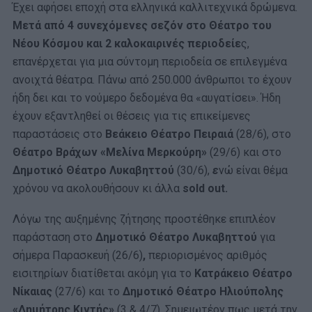
Έχει αφήσει εποχή στα ελληνικά καλλιτεχνικά δρώμενα.
Μετά από 4 συνεχόμενες σεζόν στο Θέατρο του
Νέου Κόσμου και 2 καλοκαιρινές περιοδείε
ς,
επανέρχεται για μια σύντομη περιοδεία σε επιλεγμένα
ανοιχτά θέατρα. Πάνω από 250.000 άνθρωποι το έχουν
ήδη δει και το νούμερο δεδομένα θα «αυγατίσει». Ήδη
έχουν εξαντληθεί οι θέσεις για τις επικείμενες
παραστάσεις στο
Βεάκειο Θέατρο Πειραιά
(28/6), στο
Θέατρο Βράχων «Μελίνα Μερκούρη»
(29/6) και στο
Δημοτικό Θέατρο Λυκαβηττού
(30/6),
ε
νώ είναι θέμα
χρόνου να ακολουθήσουν κι άλλα
sold out.
Λόγω της αυξημένης ζήτησης
προστέθηκε
επιπλέον
παράσταση στο
Δημοτικό Θέατρο Λυκαβηττού
για ​
σήμερα Παρασκευή (26/6)
,
περιορισμένος αριθμός
εισιτηρίων διατίθεται ακόμη για το
Κατράκειο Θέατρο
Νίκαιας
(27/6) και το
Δημοτικό Θέατρο Ηλιούπολης
«Δημήτρης Κιντής»
(3 & 4/7). Σημειωτέον πως μετά την