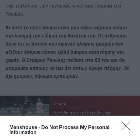
της τριλογίας των Γυναικών, είναι αποτύπωμα του
Youtube.
Κι αυτό το αποτύπωμα είναι που κάνει σήμερα ακόμα
πιο λυπηρή την είδηση του θανάτου του. Οι άνθρωποι
λένε ότι γι΄αυτούς που έφυγαν πλήρεις ημερών δεν
αξίζουν δάκρυα πόνου, αλλά δάκρυα κατανόησης και
χαράς. Ο Σταύρος Τσιώλης πέθανε στα 82 του και θα
μπορούσε κάποιος να πει ότι όντως έφυγε πλήρης. Αν
όχι ημερών, σίγουρα εμπειριών.
ΜΠΑΛΑ
Η αλήθεια για τον Ετιέν Καμαρά
Menshouse -
Do Not Process My Personal
Information