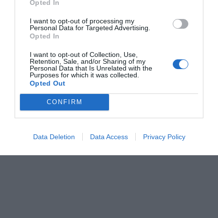
Opted In
εξάμηνο, να μιλάει σε περιοδικά, εφημερίδες και να
σχολιάζει αυτή τη νέα πνοή που βρήκε το Ας Περιμένουν
I want to opt-out of processing my
Personal Data for Targeted Advertising.
Οι Γυναίκες.
Opted In
Δεν το επεδίωξε. Ρέμβαζε στο πεζοδρόμιο και περίμενε
I want to opt-out of Collection, Use,
Retention, Sale, and/or Sharing of my
τη στιγμή που θα ένιωθε ανάγκη να συναντήσει ξανά
Personal Data that Is Unrelated with the
Purposes for which it was collected.
Γυναίκες. Τα «φορολογικά βιβλία» του έκλεισαν, η
Opted Out
επιχείρηση «Ζωή» έφτασε στο τέρμα της κι ο Σταυρός
Τσιώλης έχει στρωμένο ένα μονοπάτι μύθου που μπορεί
CONFIRM
να φτάσει ως τα πέρατα του αιώνα.
Data Deletion
Data Access
Privacy Policy