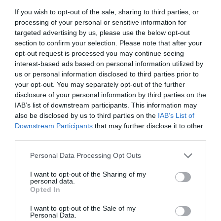
Από τις 40-50 ταινίες όπου είχε θέση βοηθού
If you wish to opt-out of the sale, sharing to third parties, or
σκηνοθέτη, μέχρι την αποστασιοποίηση από το σινεμά
processing of your personal or sensitive information for
και την επαναδραστηριοποίηση στα τέλη της δεκαετίας
targeted advertising by us, please use the below opt-out
του ’80 κι από κει στο πάνθεον με την τριλογία των
section to confirm your selection. Please note that after your
opt-out request is processed you may continue seeing
Γυναικών. Μια τριλογία που ολοκληρώθηκε το 2017,
interest-based ads based on personal information utilized by
βγήκε στις αίθουσες στο τέλος του περασμένου έτους
us or personal information disclosed to third parties prior to
κι ήταν σαν να γράφτηκε ολόκληρο το βιβλίο της ζωής
your opt-out. You may separately opt-out of the further
του Σταύρου Τσιώλη.
disclosure of your personal information by third parties on the
IAB’s list of downstream participants. This information may
Ήταν λες και μετά απ΄αυτό άδειασε εντελώς και το
also be disclosed by us to third parties on the
IAB’s List of
Downstream Participants
that may further disclose it to other
μόνο που του έμενε αφορούσε την κοσμική αναζήτηση
third parties.
των γυναικών που πέρασαν από δω κι έφυγαν. Που
χάθηκαν μια για πάντα.
Personal Data Processing Opt Outs
I want to opt-out of the Sharing of my
Ο ίδιος δεν έδειξε ποτέ μια ματαιόδοξη διάθεση να
personal data.
απομυζήσει όλη αυτ»ή την αγάπη για τις ταινίες του και
Opted In
μιλούσε από σπάνια ως καθόλου. Κάλλιστα θα μπορούσε
I want to opt-out of the Sale of my
να βγαίνει σε εκπομπές στην τηλεόραση μια φορά το
Personal Data.