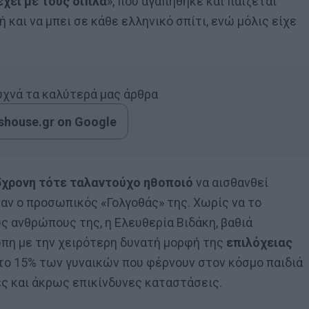
έχει με τους δίπλα
», που αγαπήθηκε και παίζεται
 και να μπει σε κάθε ελληνικό σπίτι, ενώ μόλις είχε
συχνά τα καλύτερά μας άρθρα
house.gr on Google
5χρονη τότε ταλαντούχο ηθοποιό
να αισθανθεί
αν ο προσωπικός «Γολγοθάς» της. Χωρίς να το
ς ανθρώπους της, η Ελευθερία Βιδάκη, βαθιά
ωπη με την χειρότερη δυνατή μορφή της
επιλόχειας
το 15% των γυναικών που φέρνουν στον κόσμο παιδιά
ς και άκρως επικίνδυνες καταστάσεις.