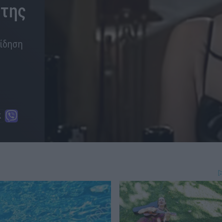
 της
είδηση