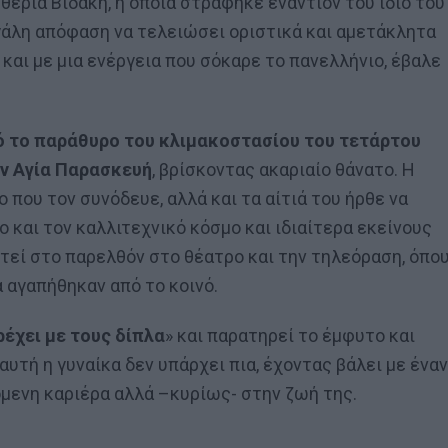
θερία Βιδάκη, η οποία στράφηκε εναντίον του ίδιο του
άλη απόφαση να τελειώσει οριστικά και αμετάκλητα
 και με μια ενέργεια που σόκαρε το πανελλήνιο, έβαλε
 το παράθυρο του κλιμακοστασίου του τετάρτου
ην Αγία Παρασκευή
, βρίσκοντας ακαριαίο θάνατο. Η
ο που τον συνόδευε, αλλά και τα αίτιά του ήρθε να
ο και τον καλλιτεχνικό κόσμο και ιδιαίτερα εκείνους
τεί στο παρελθόν στο θέατρο και την τηλεόραση, όπο
 αγαπήθηκαν από το κοινό.
ρέχει με τους δίπλα
» και παρατηρεί το έμφυτο και
αυτή η γυναίκα δεν υπάρχει πια, έχοντας βάλει με έναν
μενη καριέρα αλλά –κυρίως- στην ζωή της.