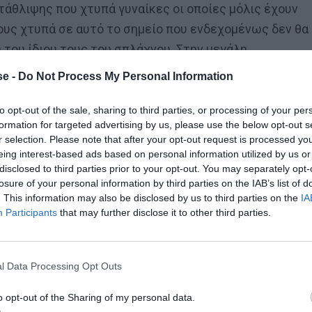
ατάθλιψης που χτυπά γυναίκες οι οποίες μόλις έχουν
τους χτυπά σε αυτό το σημείο που ενδεχομένως δεν θα
ή του ίδιου τους του σπλάχνου. Στην μεγάλη
ά ήπια διαταραχή της προσωπικότητας, με τα
e -
Do Not Process My Personal Information
ουσα βιβλιογραφία αναφέρει ότι ένα πολύ μεγάλο
μφανίζουν
μικρές αλλαγές και διαφοροποιήσεις στα
to opt-out of the sale, sharing to third parties, or processing of your per
formation for targeted advertising by us, please use the below opt-out s
οκέφαλο, υπνηλία, δυσκολίες συγκέντρωσης. Επίσης
r selection. Please note that after your opt-out request is processed y
ση που εμφανίζεται με την μορφή μιας στεναχώριας,
eing interest-based ads based on personal information utilized by us or
disclosed to third parties prior to your opt-out. You may separately opt-
ισμού και απομόνωσης.
losure of your personal information by third parties on the IAB’s list of
. This information may also be disclosed by us to third parties on the
IA
Participants
that may further disclose it to other third parties.
l Data Processing Opt Outs
o opt-out of the Sharing of my personal data.