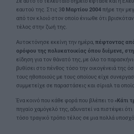
Σε αυτό το τελευταίο σημείο έφτασε και η Ελευ
εαυτού της. Στις 3
0 Μαρτίου 2004
πήρε την μεγ
από τον κλοιό στον οποίο ένιωθε ότι βρισκόταν
τέλος στην ζωή της.
Αυτοκτόνησε εκείνη την ημέρα,
πέφτοντας από
ορόφου της πολυκατοικίας όπου διέμενε, στ
είδηση για τον θάνατό της, με όλο το παρασκήνι
βυθίσει στο πένθος τόσο την οικογένειά της όσ
τους ηθοποιούς με τους οποίους είχε συνεργασ
συμμετείχε σε παραστάσεις και σίριαλ τα οποία
Ένα κοινό που κάθε φορά που βλέπει το «
Κάτι τ
πηγαίο χαμόγελό της, αδυνατεί να πιστέψει ότι 
τόσο τραγικό τρόπο τέλος σε μια πολλά υποσχό