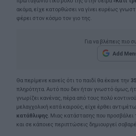
πρωταγωνιστικό ρόλο της στην σειρά «
Κάτι τρ
ακόμα, είχε κατορθώσει να γίνει ευρέως γνωστή
φέρει στον κόσμο τον γιο της.
Για να βλέπεις πιο 
Add Mens
Θα περίμενε κανείς ότι το παιδί θα έκανε την
3
πληρότητα. Αυτό που δεν ήταν γνωστό όμως, ήτ
γνωρίζει κανένας, πέρα από τους πολύ κοντινού
μελαγχολική κατά καιρούς, είχε έρθει αντιμέτ
κατάθλιψης
. Μιας κατάστασης που προσβάλει 
και σε κάποιες περιπτώσεις δημιουργεί σοβαρέ