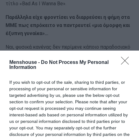
τίτλο «Bad As I Wanna Be».
Παράλληλα είχε φροντίσει να διαρρεύσει η φήμη στα
ΜΜΕ πως επρόκειτο να παντρευτεί «μια όμορφη και
έξυπνη γυναίκα»…
Ναι, φυσικά κανένας δεν περίμενε κάποιο παραδοσιακό
τελετουργικό ή μια διαδικασία χωρίς εκπλήξεις.
Menshouse -
Do Not Process My Personal
Information
Όμως αυτό που σχεδίασε ο τρελο-Ντένις παραήταν…
παλαβό για να το περιμένει οποιοσδήποτε.
If you wish to opt-out of the sale, sharing to third parties, or
processing of your personal or sensitive information for
Ενώ λοιπόν εκατοντάδες θαυμαστών είχαν στριμωχτεί
targeted advertising by us, please use the below opt-out
έξω από το κεντρικό βιβλιοπωλείο της Νέας Υόρκης
section to confirm your selection. Please note that after your
που θα γινόταν η παρουσίαση του βιβλίου έφτασε μια
opt-out request is processed you may continue seeing
μεγαλοπρεπής άμαξα.
interest-based ads based on personal information utilized by
us or personal information disclosed to third parties prior to
your opt-out. You may separately opt-out of the further
Και βγαίνοντας απ’ αυτή ντυμένος… νύφη, ο Ρόντμαν
disclosure of your personal information by third parties on the
ανακοίνωσε ότι θα παντρευόταν τον εαυτό του!