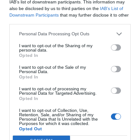
IAB’s list of downstream participants. This information may
also be disclosed by us to third parties on the
IAB’s List of
Όπως είναι εύλογο, η εικόνα του (με το λευκό φόρεμα,
Downstream Participants
that may further disclose it to other
το πέπλο, το μακιγιάζ και τη συνοδεία κοριτσιών που
third parties.
ήταν ντυμένα με κοστούμια) προκάλεσε παροξυσμό στα
Personal Data Processing Opt Outs
media.
I want to opt-out of the Sharing of my
Το CNN έκανε απευθείας σύνδεση με το κεντρικό του
personal data.
Opted In
δελτίο για περισσότερη από μισή ώρα. Η είδηση
μεταδόθηκε και συζητήθηκε σε όλον τον κόσμο για
I want to opt-out of the Sale of my
Personal Data.
μέρες.
Opted In
Ακόμα και… μινιατούρες με τον Ρόντμαν-νύφη βγήκαν
I want to opt-out of processing my
Personal Data for Targeted Advertising.
στο εμπόριο και ξεπούλησαν σε χρόνο ρεκόρ!
Opted In
Και φυσικά το βιβλίο έγινε best seller, παραμένοντας
I want to opt-out of Collection, Use,
Retention, Sale, and/or Sharing of my
στην κορυφή των πωλήσεων για περισσότερους από
Personal Data that Is Unrelated with the
Purposes for which it was collected.
τέσσερις μήνες…
Opted Out