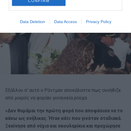
CONFIRM
Data Deletion
Data Access
Privacy Policy
Εξάλλου σ’ αυτό ο Ρόντμαν αποκάλυπτε πως συνήθιζε
από μικρός να φοράει γυναικεία ρούχα.
«Δεν θυμάμαι την πρώτη φορά που αποφάσισα να το
κάνω ως ενήλικας. Ήταν κάτι που γινόταν σταδιακά.
Ξεκίνησε από νύχια και σκουλαρίκια και προχώρησε