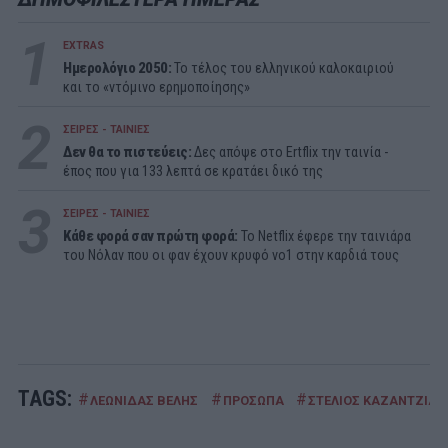
1
EXTRAS
Ημερολόγιο 2050:
To τέλος του ελληνικού καλοκαιριού
και το «ντόμινο ερημοποίησης»
2
ΣΕΙΡΕΣ - ΤΑΙΝΙΕΣ
Δεν θα το πιστεύεις:
Δες απόψε στο Ertflix την ταινία -
έπος που για 133 λεπτά σε κρατάει δικό της
3
ΣΕΙΡΕΣ - ΤΑΙΝΙΕΣ
Κάθε φορά σαν πρώτη φορά:
Το Netflix έφερε την ταινιάρα
του Νόλαν που οι φαν έχουν κρυφό νο1 στην καρδιά τους
TAGS:
#
#
#
ΛΕΩΝΙΔΑΣ ΒΕΛΗΣ
ΠΡΟΣΩΠΑ
ΣΤΕΛΙΟΣ ΚΑΖΑΝΤΖΙΔΗ