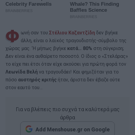
Φ
ωνή σαν του
Στέλιου Καζαντζίδη
δεν βγήκε
άλλη, είναι ο λαϊκός τραγουδιστής-σύμβολο της
χώρας μας. ‘Η μήπως βγήκε
κατά… 80%
στη σύγκριση;
Δεν είναι ένα αυθαίρετο ποσοστό. Ο ίδιος ο «Στελάρας»
το είχε πει έτσι όταν είχε ακούσει για πρώτη φορά τον
Λεωνίδα Βελή
να τραγουδάει! Και φημιζόταν για το
πόσο
αυστηρός κριτής
ήταν, άριστα δεν έβαζε ούτε
στον εαυτό του…
Για να βλέπεις πιο συχνά τα καλύτερά μας
άρθρα
Add Menshouse.gr on Google