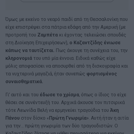
Όμως με εκείνο το νεαρό παιδί από τη Θεσσαλονίκη που
είχε επιστρέψει στα πάτρια εδάφη από την Αμερική (με
προτροπή του
Ζαμπέτα
κι έχοντας τελειώσει σπουδές
στη Διοίκηση Επιχειρήσεων),
ο Καζαντζίδης ένιωσε
κάπως να ταυτίζεται.
Πως άκουγε τη συνέχεια του, την
κληρονομιά
του υπό μία έννοια. Ειδικά καθώς είχε
μόλις αποφασίσει να αποσυρθεί από τη δισκογραφία και
τα νυχτερινά μαγαζιά, ήταν συνεπώς
φορτισμένος
συναισθηματικά.
Γι’ αυτό και του
έδωσε το χρίσμα
, όπως ο ίδιος το είχε
θέσει σε συνέντευξή του. Αρχικά άκουσε τον πιτσιρικά
τότε Λεωνίδα Βελή να ερμηνεύει τραγούδια του
Άκη
Πάνου
στον δίσκο «
Πρώτη Γνωριμία
». Αυτή ήταν η αιτία
για την… πρώτη γνωριμία των δύο τραγουδιστών. Ο
Καζαντζίδης ζήτησε να μάθει περισσότερα για εκείνον