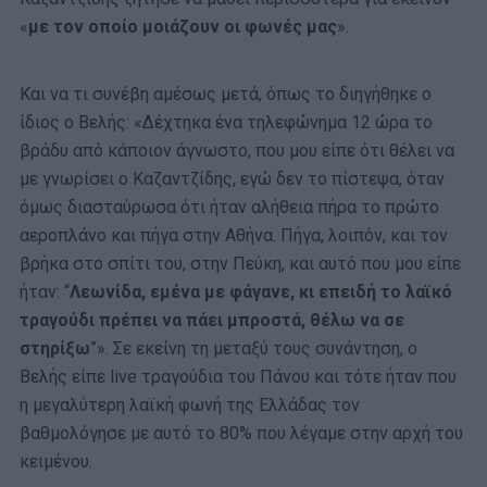
«
με τον οποίο μοιάζουν οι φωνές μας
».
Και να τι συνέβη αμέσως μετά, όπως το διηγήθηκε ο
ίδιος ο Βελής: «Δέχτηκα ένα τηλεφώνημα 12 ώρα το
βράδυ από κάποιον άγνωστο, που μου είπε ότι θέλει να
με γνωρίσει ο Καζαντζίδης, εγώ δεν το πίστεψα, όταν
όμως διασταύρωσα ότι ήταν αλήθεια πήρα το πρώτο
αεροπλάνο και πήγα στην Αθήνα. Πήγα, λοιπόν, και τον
βρήκα στο σπίτι του, στην Πεύκη, και αυτό που μου είπε
ήταν: “
Λεωνίδα, εμένα με φάγανε, κι επειδή το λαϊκό
τραγούδι πρέπει να πάει μπροστά, θέλω να σε
στηρίξω
”». Σε εκείνη τη μεταξύ τους συνάντηση, ο
Βελής είπε live τραγούδια του Πάνου και τότε ήταν που
η μεγαλύτερη λαϊκή φωνή της Ελλάδας τον
βαθμολόγησε με αυτό το 80% που λέγαμε στην αρχή του
κειμένου.