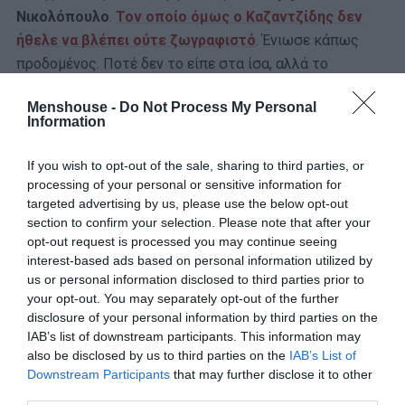
Νικολόπουλο
.
Τον οποίο όμως ο Καζαντζίδης δεν
ήθελε να βλέπει ούτε ζωγραφιστό
. Ένιωσε κάπως
προδομένος. Ποτέ δεν το είπε στα ίσα, αλλά το
υποδήλωσε με τις πράξεις του. Πάντως
δεν του
Menshouse -
Do Not Process My Personal
κράτησε κακία.
Είναι χαρακτηριστικό πως αρκετά
Information
χρόνια αργότερα, λίγο πριν πεθάνει, είχε δώσει μερικά
τραγούδια σε έναν συνεργάτη του
«για να τα
If you wish to opt-out of the sale, sharing to third parties, or
τραγουδήσει ο Λεωνίδας
». Πόσο πιο πολύ «παιδί» του…
processing of your personal or sensitive information for
targeted advertising by us, please use the below opt-out
Πίσω στη δεκαετία του 1980, ο Βελής είχε καταφέρει να
section to confirm your selection. Please note that after your
opt-out request is processed you may continue seeing
γίνει πρώτο όνομα στη νύχτα, στο λαϊκό τραγούδι. Με
interest-based ads based on personal information utilized by
φωνή – καμπάνα κ
αι αξέχαστες επιτυχίες όπως το
us or personal information disclosed to third parties prior to
«
Και το βράδυ, το βραδάκι, είσαι σπίρτο που ανάβει
your opt-out. You may separately opt-out of the further
φωτιά, και με καίει σαν κλαδάκι, ως το χάραμα, μες
disclosure of your personal information by third parties on the
IAB’s list of downstream participants. This information may
στη νυχτιά…
» που έγινε ως και σύνθημα στα γήπεδα,
also be disclosed by us to third parties on the
IAB’s List of
συνδέθηκε ειδικά με το θρίαμβο στο Ευρωμπάσκετ του
Downstream Participants
that may further disclose it to other
1987. Με τον Γκάλη, τον Γιαννάκη, τον Φασούλα και τα
third parties.