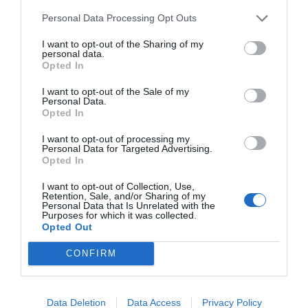
άλλα παιδιά…
Personal Data Processing Opt Outs
I want to opt-out of the Sharing of my
personal data.
Opted In
I want to opt-out of the Sale of my
Personal Data.
Opted In
I want to opt-out of processing my
Personal Data for Targeted Advertising.
Opted In
I want to opt-out of Collection, Use,
Retention, Sale, and/or Sharing of my
Personal Data that Is Unrelated with the
Purposes for which it was collected.
Opted Out
Οι επιτυχίες διαδέχονται η μία την άλλη. «
Αγάπη όλο
CONFIRM
ζήλεια
», «
Ενα βράδυ στις νταλίκε
ς», «
Συλλαβιστά,
ψιθυριστά
». Κι όμως λίγα χρόνια μετά, αυτό θα
Data Deletion
Data Access
Privacy Policy
σταματούσε απότομα. Το 1992 συγκεκριμένα, ο