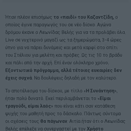
Ήταν πλέον επισήμως
το «παιδί» του Καζαντζίδη,
ο
οποίος έγινε παραγωγός του σε νέο δίσκο. Αγώνα
δρόμου έκανε ο Λεωνίδας Βελής για να τα προλάβει όλα.
Live σε νυχτερινό μαγαζί ως τα ξημερώματα, 3-4 ώρες
ύπνο για να πάρει δυνάμεις και μετά καρφί στο σπίτι
του Στέλιου για μελέτη και πρόβες. Ως τις 10 το βράδυ
και πάλι από την αρχή. Επί έναν ολόκληρο χρόνο
.
Εξοντωτικό πρόγραμμα, αλλά τέτοιες ευκαιρίες δεν
έχεις συχνά
. Να δουλέψεις δηλαδή με τον καλύτερο.
Το αποτέλεσμα του δίσκου, με τίτλο «
Η Συνάντηση
»,
ήταν πολύ δυνατό. Εκεί περιλαμβάνεται το «
Είμαι
τραγούδι, είμαι λαός
» που είναι κάτι σαν κατάθεση
ψυχής του μαθητή προς το δάσκαλο. Πάντως σύντομα
οι σχέσεις τους
θα πάγωναν
. Αιτία ήταν ότι ο Λεωνίδας
Βελής επέλεξε να συνεργαστεί με τον
Χρήστο