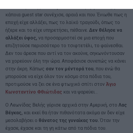
Λεωνίδας Βελής
αποσύρεται
από τις εμφανίσεις, μόνο
κάποια guest star συνέχισε, αραιά και που. Ένιωθε πως η
εποχή είχε αλλάξει, πως το λαϊκό τραγούδι, όπως το
ήξερε και το είχε υπηρετήσει, πέθαινε.
Δεν θέλησε να
αλλάξει ύφος,
να προσαρμοστεί σε μια εποχή που
επιζητούσε περισσότερο το τσιφτετέλι, το φαίνεσθαι.
Δεν του άρεσε που αντί να τον ακούνε, σηκωνόντουσαν
να χορεύουν όλη την ώρα. Αποφάσισε συνεπώς να κάνει
στην άκρη. Κάπως
σαν τον μέντορά του
, που ενώ θα
μπορούσε να είχε όλον τον κόσμο στα πόδια του,
προτιμούσε να ζει σε ένα φτωχικό σπίτι στον
Άγιο
Κωνσταντίνο Φθιώτιδας
και να ψαρεύει…
Ο Λεωνίδας Βελής γύρισε αρχικά στην Αμερική, στο
Λας
Βέγκας,
και εκεί θα ήταν πιθανότατα ακόμα αν δεν είχε
μεσολαβήσει ο
θάνατος της γυναίκας του.
Όταν την
έχασε, έχασε και τη γη κάτω από τα πόδια του.