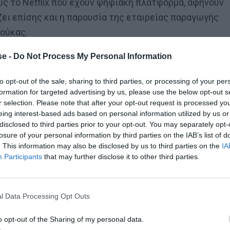
ως το Netflix που έχουν ψηφιακή πλατφόρμα, αφήνουν
ζει επίσης και η παρουσία της εταιρείας παραγωγής
τούκας.
e -
Do Not Process My Personal Information
to opt-out of the sale, sharing to third parties, or processing of your per
formation for targeted advertising by us, please use the below opt-out s
r selection. Please note that after your opt-out request is processed y
eing interest-based ads based on personal information utilized by us or
disclosed to third parties prior to your opt-out. You may separately opt-
losure of your personal information by third parties on the IAB’s list of
. This information may also be disclosed by us to third parties on the
IA
Participants
that may further disclose it to other third parties.
l Data Processing Opt Outs
o opt-out of the Sharing of my personal data.