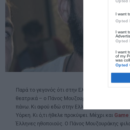
Opted 
I want t
Opted 
I want 
Advertis
Opted 
I want t
of my P
was col
Opted 
Παρά το γεγονός ότι στην Ελλάδα έχει κάνει λί
θεατρικά – ο Πάνος Μουζουράκης έχει κι αυτή τ
πάνω. Κι αφού εδώ στην Ελλάδα οι δουλειές πά
Υόρκη. Κι ό,τι ήθελε προκύψει. Μέχρι και
Game 
Έλληνες ηθοποιούς. Ο Πάνος Μουζουράκης φιλοδ