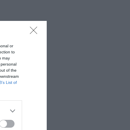
sonal or
ection to
ou may
 personal
out of the
 downstream
B’s List of