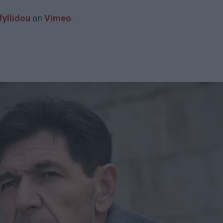
fyllidou
on
Vimeo
.