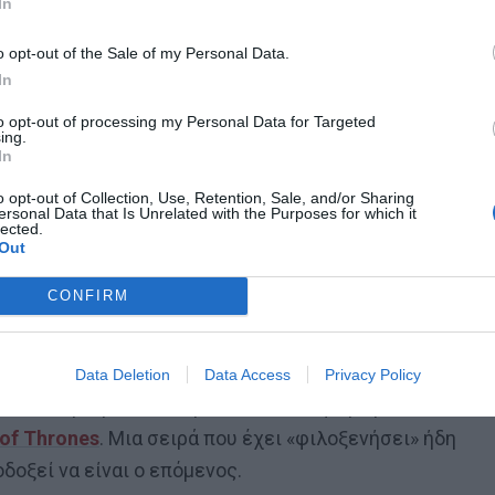
In
o opt-out of the Sale of my Personal Data.
In
to opt-out of processing my Personal Data for Targeted
ing.
In
o opt-out of Collection, Use, Retention, Sale, and/or Sharing
ersonal Data that Is Unrelated with the Purposes for which it
lected.
Out
CONFIRM
γες δουλειές γύρω από την ηθοποιία – κυρίως
ην ιδιότητα. Και θέλει να την φτάσει ένα επίπεδο πιο
Data Deletion
Data Access
Privacy Policy
νε καλά, μπήκε στο αεροπλάνο και έφυγε για Νέα
of Thrones
. Μια σειρά που έχει «φιλοξενήσει» ήδη
οξεί να είναι ο επόμενος.