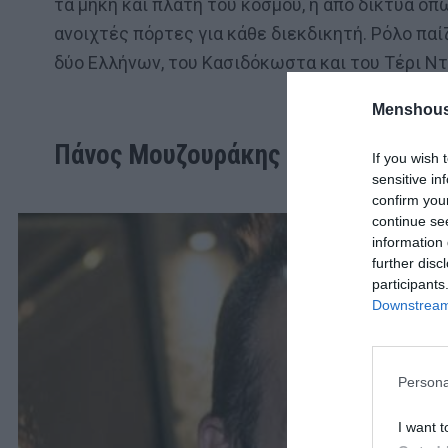
τα μήκη και πλάτη του κόσμου, ή από δίκτυα όπ
ανοιχτές πόρτες για κάθε διεκδικητή. Ρόλο παί
δύο Ελλήνων, του Κασιδόκωστα και του Τέρι Ν
Menshous
Πάνος Μουζουράκης
If you wish 
sensitive in
confirm you
continue se
information 
further disc
participants
Downstream 
Persona
I want t