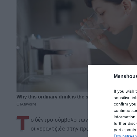
Menshous
If you wish 
sensitive in
confirm you
continue se
Τ
information 
ο δέντρο-σύμβολο των γειτονιών της πόλ
further disc
οι νεραντζιές στην πρωτεύουσα και γιατί
participants
Downstream 