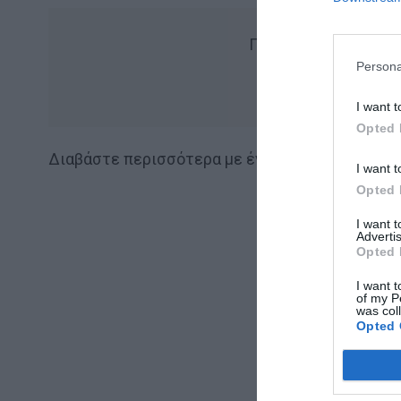
Για να βλέπεις πιο 
Persona
Add Mens
I want t
Opted 
Διαβάστε περισσότερα με ένα κλικ στο
janus.g
I want t
Opted 
I want 
Advertis
Opted 
I want t
of my P
was col
Opted 