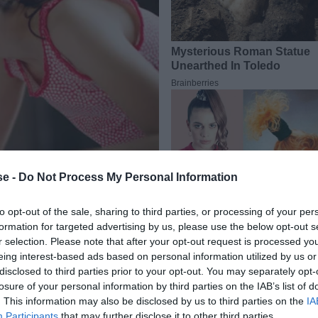
e -
Do Not Process My Personal Information
to opt-out of the sale, sharing to third parties, or processing of your per
formation for targeted advertising by us, please use the below opt-out s
r selection. Please note that after your opt-out request is processed y
eing interest-based ads based on personal information utilized by us or
disclosed to third parties prior to your opt-out. You may separately opt-
ης, το «επίσημο» άρωμα της
Αθήνας
. Πώς επικράτησαν
losure of your personal information by third parties on the IAB’s list of
 δεν μπολιάστηκαν μαζικά σε πορτοκαλιές ή λεμονιές;
. This information may also be disclosed by us to third parties on the
IA
Participants
that may further disclose it to other third parties.