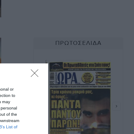
sonal or
ection to
ou may
 personal
out of the
 downstream
B’s List of