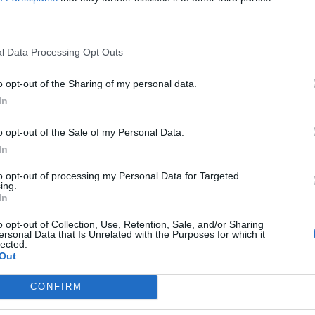
συχνά τα καλύτερά μας άρθρα
l Data Processing Opt Outs
house.gr on Google
o opt-out of the Sharing of my personal data.
In
r
o opt-out of the Sale of my Personal Data.
In
to opt-out of processing my Personal Data for Targeted
ing.
In
o opt-out of Collection, Use, Retention, Sale, and/or Sharing
ersonal Data that Is Unrelated with the Purposes for which it
lected.
Out
CONFIRM