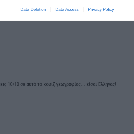
Data Deletion
Data Access
Privacy Policy
εις 10/10 σε αυτό το κουίζ γεωγραφίας... είσαι Έλληνας!