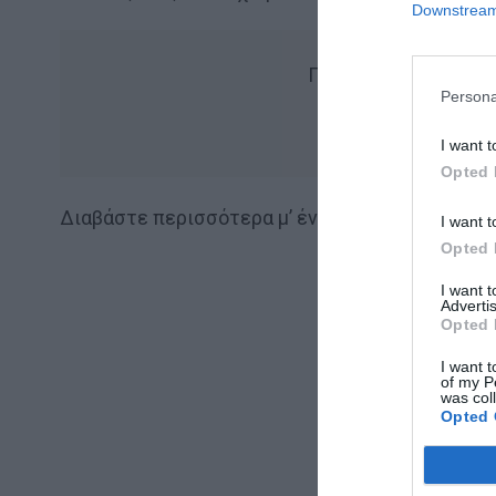
Downstream 
Για να βλέπεις πιο 
Persona
Add Mens
I want t
Opted 
Διαβάστε περισσότερα μ’ ένα κλικ στο
instane
I want t
Opted 
I want 
Advertis
Opted 
I want t
of my P
was col
Opted 