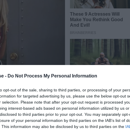
e -
Do Not Process My Personal Information
to opt-out of the sale, sharing to third parties, or processing of your per
formation for targeted advertising by us, please use the below opt-out s
r selection. Please note that after your opt-out request is processed y
eing interest-based ads based on personal information utilized by us or
ει τον επόμενο μήνα να αποστείλει ενημερωτικά
disclosed to third parties prior to your opt-out. You may separately opt-
θει κρίση ή πόλεμος» που ουσιαστικά συμβουλεύει τους
losure of your personal information by third parties on the IAB’s list of
. This information may also be disclosed by us to third parties on the
IA
υς, ώστε να είναι έτοιμοι για κάθε ενδεχόμενο…