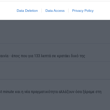
Data Deletion
Data Access
Privacy Policy
αινία - έπος που για 133 λεπτά σε κρατάει δικό της
st minute και η νέα πραγματικότητα αλλάζουν όσα ξέραμε στη