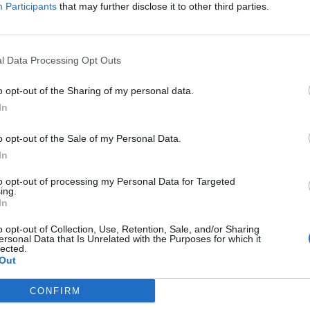
Participants
that may further disclose it to other third parties.
συχνά τα καλύτερά μας άρθρα
l Data Processing Opt Outs
house.gr on Google
o opt-out of the Sharing of my personal data.
In
ws.gr
o opt-out of the Sale of my Personal Data.
In
to opt-out of processing my Personal Data for Targeted
ing.
In
o opt-out of Collection, Use, Retention, Sale, and/or Sharing
ersonal Data that Is Unrelated with the Purposes for which it
lected.
Out
CONFIRM