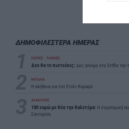
ΔΗΜΟΦΙΛΕΣΤΕΡΑ ΗΜΕΡΑΣ
1
ΣΕΙΡΕΣ - ΤΑΙΝΙΕΣ
Δεν θα το πιστεύεις:
Δες απόψε στο Ertflix την τ
2
ΜΠΑΛΑ
Η αλήθεια για τον Ετιέν Καμαρά
3
ΔΙΑΚΟΠΕΣ
180 ευρώ με θέα την Καλντέρα:
Η στρατηγική la
Σαντορίνη