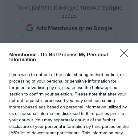
Για να βλέπεις πιο συχνά τα καλύτερά μας
άρθρα
Add Menshouse.gr on Google
Διαβάστε για το (επόμενο) πανέμορφο ελληνικό νησί
Menshouse -
Do Not Process My Personal
Information
που αλλάζει όψη εξαιτίας του υπερτουρισμού με ένα
κλικ στο
instanews.gr
If you wish to opt-out of the sale, sharing to third parties, or
processing of your personal or sensitive information for
targeted advertising by us, please use the below opt-out
section to confirm your selection. Please note that after your
opt-out request is processed you may continue seeing
interest-based ads based on personal information utilized by
us or personal information disclosed to third parties prior to
your opt-out. You may separately opt-out of the further
disclosure of your personal information by third parties on the
IAB’s list of downstream participants. This information may