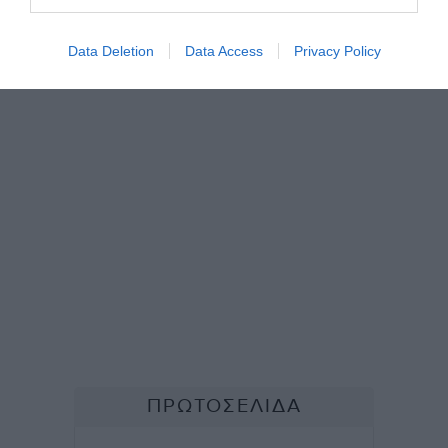
Data Deletion
Data Access
Privacy Policy
TAGS:
#
#
GUESTROOM
ΝΗΣΙ