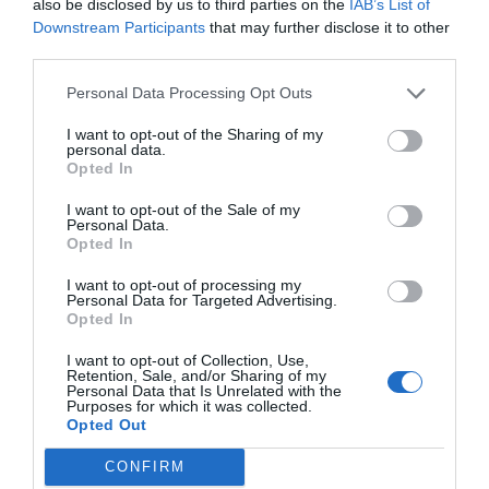
also be disclosed by us to third parties on the
IAB’s List of
Downstream Participants
that may further disclose it to other
third parties.
Personal Data Processing Opt Outs
I want to opt-out of the Sharing of my
personal data.
ΔΗΜΟΦΙΛΕΣΤΕΡΑ ΗΜΕΡΑΣ
Opted In
1
I want to opt-out of the Sale of my
ΜΠΑΛΑ
Personal Data.
Opted In
Η αλήθεια για τον Ετιέν Καμαρά
2
I want to opt-out of processing my
ΠΑΙΧΝΙΔΙΑ
Personal Data for Targeted Advertising.
Βρες πού βρίσκονται 10 παραλίες:
Αν κάνεις 10/10 σε
Opted In
αυτό το κουίζ γεωγραφίας... είσαι Έλληνας!
I want to opt-out of Collection, Use,
3
Retention, Sale, and/or Sharing of my
ΜΠΑΛΑ
Personal Data that Is Unrelated with the
Purposes for which it was collected.
Αν δεν το φτιάξει αυτό ο ΠΑΟΚ…
Opted Out
CONFIRM