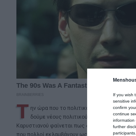
Menshous
If you wish 
sensitive in
Τ
ην ώρα που το πολιτικό παρασκήνιο και τ
confirm you
continue se
δούμε νέους πολιτικούς σχηματισμούς από
information 
Καρυστιανού φαίνεται πως «προλαβαίνει» του
further disc
participants
που πολλοί εκλαμβάνουν ως προάγγελο δημιουρ