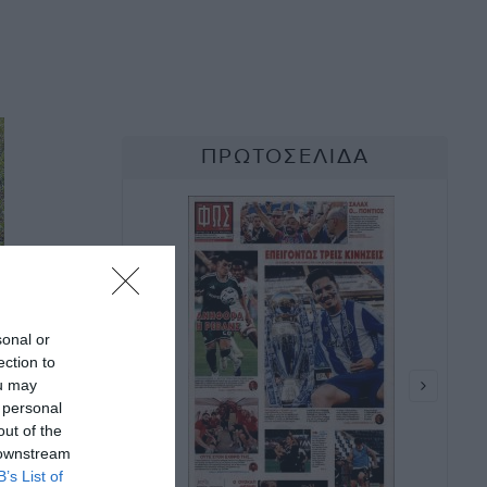
sonal or
ection to
α
ou may
 personal
out of the
 downstream
B’s List of