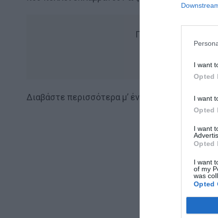
Downstream 
Για να βλέπεις πιο 
Persona
Add Mens
I want t
Opted 
Διαβάστε περισσότερα μ’ ένα κλικ στο
instanew
I want t
Opted 
I want 
Advertis
Opted 
I want t
of my P
was col
Opted 