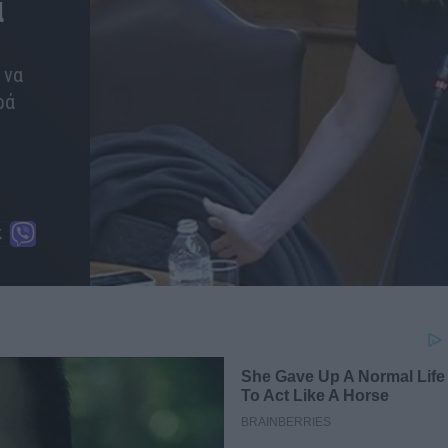
α
 να
ρά