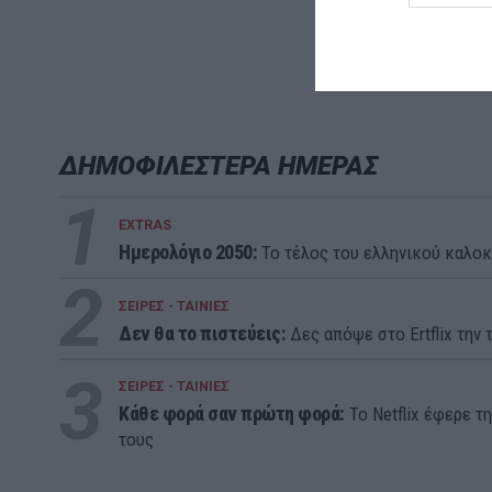
ΔΗΜΟΦΙΛΕΣΤΕΡΑ ΗΜΕΡΑΣ
1
EXTRAS
Ημερολόγιο 2050:
To τέλος του ελληνικού καλοκ
2
ΣΕΙΡΕΣ - ΤΑΙΝΙΕΣ
Δεν θα το πιστεύεις:
Δες απόψε στο Ertflix την τ
3
ΣΕΙΡΕΣ - ΤΑΙΝΙΕΣ
Κάθε φορά σαν πρώτη φορά:
Το Netflix έφερε τ
τους