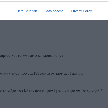
Data Deletion
Data Access
Privacy Policy
αιριού και το «ντόμινο ερημοποίησης»
αινία - έπος που για 133 λεπτά σε κρατάει δικό της
ην ταινιάρα του Νόλαν που οι φαν έχουν κρυφό νο1 στην καρδιά