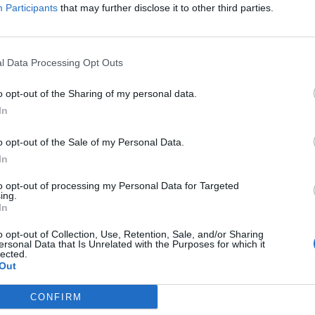
Participants
that may further disclose it to other third parties.
συχνά τα καλύτερά μας άρθρα
l Data Processing Opt Outs
house.gr on Google
o opt-out of the Sharing of my personal data.
In
s.gr
o opt-out of the Sale of my Personal Data.
In
to opt-out of processing my Personal Data for Targeted
ing.
In
o opt-out of Collection, Use, Retention, Sale, and/or Sharing
ersonal Data that Is Unrelated with the Purposes for which it
lected.
Out
CONFIRM