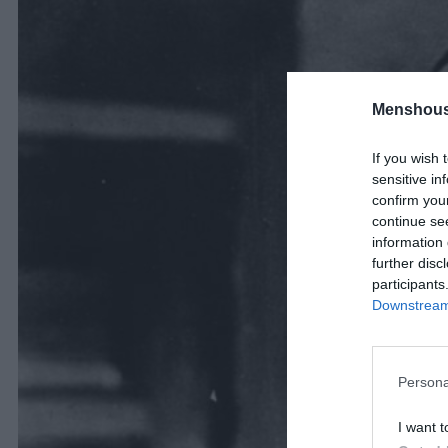
Menshous
If you wish 
sensitive in
confirm you
continue se
information 
further disc
participants
Downstream 
Persona
I want t