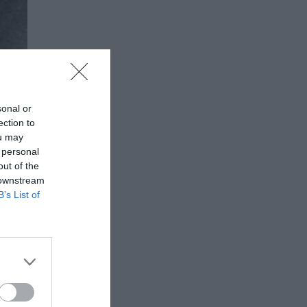
sonal or
ection to
ou may
 personal
out of the
 downstream
B’s List of