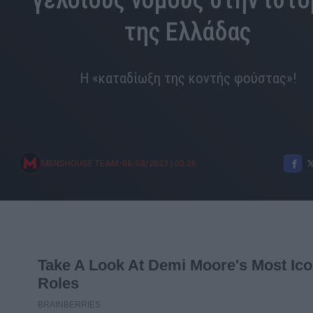
γελοίους νόμους στην ιστο
της Ελλάδας
Η «καταδίωξη της κοντής φούστας»!
•
MENSHOUSE TEAM
08/08/2023
|
00:26