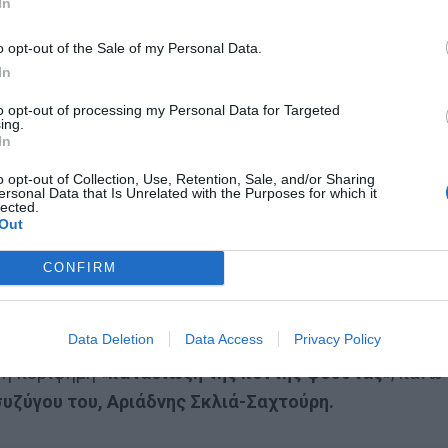
In
o opt-out of the Sale of my Personal Data.
In
to opt-out of processing my Personal Data for Targeted
ρας που… σεβόταν τον εαυτό του, ο Θεόδωρος
ing.
In
α, με το… θεάρεστο έργο του να ξεκινά ουσιαστικά
 τον οποίο
παραπέμπονταν σε στρατοδικεία όσοι
o opt-out of Collection, Use, Retention, Sale, and/or Sharing
ersonal Data that Is Unrelated with the Purposes for which it
σια τάξη ή στρέφονταν εναντίον της κυβέρνησης
.
lected.
Out
ων και εφημερίδων, όπως της Εστίας, της Καθημερινή
 και τα ευρύτερα στρώματα της κοινωνίας είχαν
CONFIRM
Data Deletion
Data Access
Privacy Policy
 υπάρχει και ένα τουλάχιστον κωμικό στοιχείο. Και
η περίφημη «
καταδίωξη της κοντής φούστας
», πάνω
συζύγου του, Αριάδνης Σκλιά-Σαχτούρη.