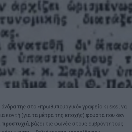
ν άνδρα της στο «πρωθυπουργικό» γραφείο κι εκεί να
ια κοντή (για τα μέτρα της εποχής) φούστα που δεν
… προστυχιά
, βάζει τις φωνές στους εμβρόντητους