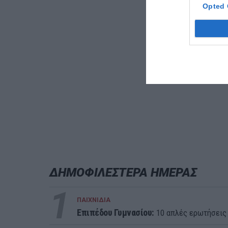
Opted 
ΔΗΜΟΦΙΛΕΣΤΕΡΑ ΗΜΕΡΑΣ
1
ΠΑΙΧΝΙΔΙΑ
Επιπέδου Γυμνασίου:
10 απλές ερωτήσεις 