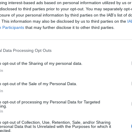
eing interest-based ads based on personal information utilized by us or
ιδιά απέκτησαν ελληνικά ονόματα.
disclosed to third parties prior to your opt-out. You may separately opt-
losure of your personal information by third parties on the IAB’s list of
. This information may also be disclosed by us to third parties on the
IA
Participants
that may further disclose it to other third parties.
συχνά τα καλύτερά μας άρθρα
house.gr on Google
l Data Processing Opt Outs
o opt-out of the Sharing of my personal data.
 και ποιος ο Μαγουλάς; Αν πιστεύεις ότι
In
και απάντησε στις 10 ερωτήσεις του
o opt-out of the Sale of my Personal Data.
In
ίσαι ένας μικρός Τόλης Κοτζιάς και μπράβο σου…
to opt-out of processing my Personal Data for Targeted
ing.
In
o opt-out of Collection, Use, Retention, Sale, and/or Sharing
ersonal Data that Is Unrelated with the Purposes for which it
lected.