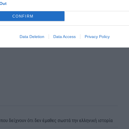
Out
CONFIRM
Data Deletion
Data Access
Privacy Policy
που δείχνουν ότι δεν έμαθες σωστά την ελληνική ιστορία