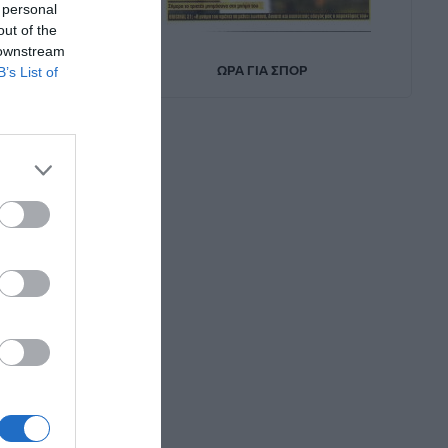
 personal
out of the
 downstream
B’s List of