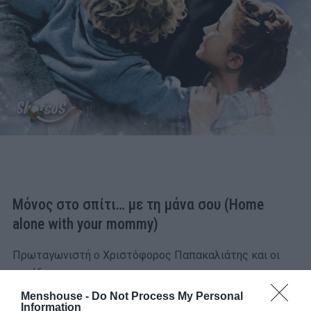
Μόνος στο σπίτι… με τη μάνα σου (Home
alone with your mommy)
Πρωταγωνιστή ο Χριστόφορος Παπακαλιάτης και οι
μανάδες σας.
Menshouse -
Do Not Process My Personal
Information