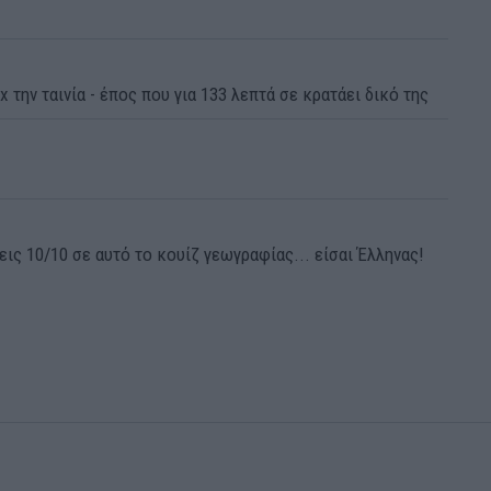
x την ταινία - έπος που για 133 λεπτά σε κρατάει δικό της
ις 10/10 σε αυτό το κουίζ γεωγραφίας... είσαι Έλληνας!