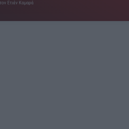
 τον Ετιέν Καμαρά