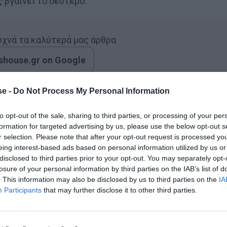
 βγαίνει το δεύτερο.
συχνά τα καλύτερά μας άρθρα
house.gr on Google
e -
Do Not Process My Personal Information
ούτε και φυσικά την λέμε εμείς. Σε κάθε περίπτωση το
to opt-out of the sale, sharing to third parties, or processing of your per
ινού. Κοινώς, ήταν τόσο καλό όσο αντικατόπτριζε
formation for targeted advertising by us, please use the below opt-out s
ι δεν είναι τυχαίο γιατί το σενάριο και την όλη
r selection. Please note that after your opt-out request is processed y
eing interest-based ads based on personal information utilized by us or
ίντελοφ που έγραψε το διαρκώς εξελιγμένο ανά σεζόν
disclosed to third parties prior to your opt-out. You may separately opt-
losure of your personal information by third parties on the IAB’s list of
. This information may also be disclosed by us to third parties on the
IA
λύ ταλαντούχοι και ελπιδοφόροι, γιατί πετυχαίνουν να
Participants
that may further disclose it to other third parties.
απαιτήσεις του κοινού. Αυτός λοιπόν ο τύπος μας
ένα φινάλε που έμεινε εσκεμμένα μετέωρο. Μόνο που