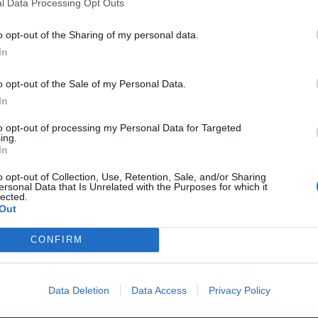
l Data Processing Opt Outs
υ Λίντελοφ διαφέρουν.
o opt-out of the Sharing of my personal data.
In
 για την δεύτερη σεζόν. Για τον ίδιο σημαίνει ότι το
πανέλθει για δεύτερη σεζόν. Το HBO ανακοίνωσε πως
o opt-out of the Sale of my Personal Data.
 γράψει τη δεύτερη σεζόν χωρίς να την αποκλείει
In
α αναζητήσει άλλον να αναλάβει τη σειρά. Ίσως να
to opt-out of processing my Personal Data for Targeted
ing.
λευρές, γιατί δεν είναι εύκολο να γραφτεί το σενάριο
In
. Κι ο Λίντελοφ έχει κι άλλα σχέδια.
o opt-out of Collection, Use, Retention, Sale, and/or Sharing
ersonal Data that Is Unrelated with the Purposes for which it
lected.
α μας ξενερώνει άσχημα ότι έμεινε έτσι μετέωρη η
Out
CONFIRM
Data Deletion
Data Access
Privacy Policy