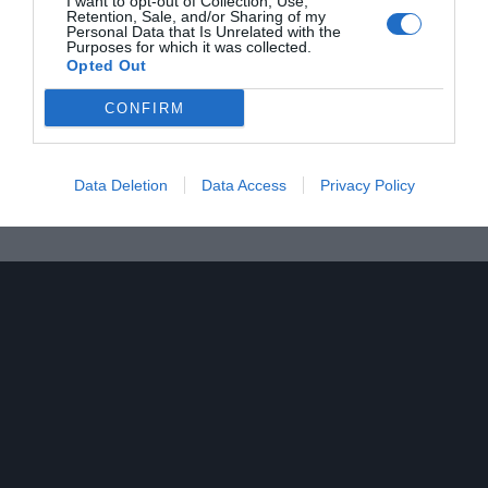
I want to opt-out of Collection, Use,
Retention, Sale, and/or Sharing of my
ιστοριών από την πλευρά των φανατικών οπαδών και
Personal Data that Is Unrelated with the
Purposes for which it was collected.
εδώ που τα λέμε, καλύτερο περιβάλλον από το αγγλικό
Opted Out
για να ξεκινήσει μια τέτοια τάση αντικειμενικά δεν θα
μπορούσε να υπάρξει. Υπάρχει ελεύθερα στο Youtube
CONFIRM
ολόκληρη, αν δεν την έχεις δει και γουστάρεις μπάλα,
ευκαιρία είναι.
Data Deletion
Data Access
Privacy Policy
«The Lion King» (2019) του Τζον Φαβρό