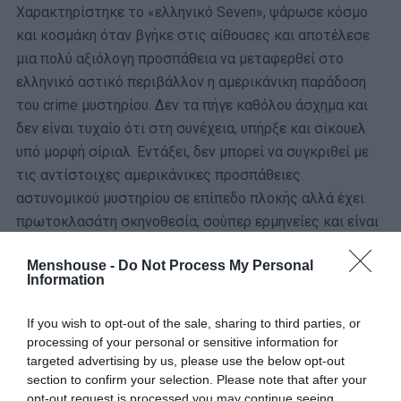
Χαρακτηρίστηκε το «ελληνικό Seven», ψάρωσε κόσμο
και κοσμάκη όταν βγήκε στις αίθουσες και αποτέλεσε
μια πολύ αξιόλογη προσπάθεια να μεταφερθεί στο
ελληνικό αστικό περιβάλλον η αμερικάνικη παράδοση
του crime μυστηρίου. Δεν τα πήγε καθόλου άσχημα και
δεν είναι τυχαίο ότι στη συνέχεια, υπήρξε και σίκουελ
υπό μορφή σίριαλ. Εντάξει, δεν μπορεί να συγκριθεί με
τις αντίστοιχες αμερικάνικες προσπάθειες
αστυνομικού μυστηρίου σε επίπεδο πλοκής αλλά έχει
πρωτοκλασάτη σκηνοθεσία, σούπερ ερμηνείες και είναι
δεδομένο ότι ακόμα και αν δεν ψαρώσεις πάρα πολύ με
Menshouse -
Do Not Process My Personal
το όλο μυστήριο, σίγουρα θα σε κρατήσει μέχρι το
Information
τελευταίο λεπτό.
If you wish to opt-out of the sale, sharing to third parties, or
«Green Street Hooligans» (2005) του Λέξι Αλεξάντερ
processing of your personal or sensitive information for
targeted advertising by us, please use the below opt-out
section to confirm your selection. Please note that after your
opt-out request is processed you may continue seeing