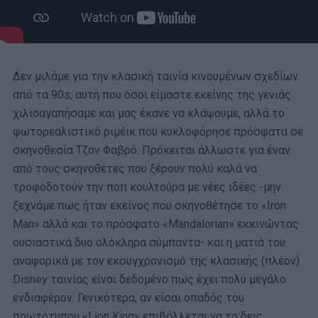
Δεν μιλάμε για την κλασική ταινία κινουμένων σχεδίων
από τα 90s, αυτή που όσοι είμαστε εκείνης της γενιάς
χιλιοαγαπήσαμε και μας έκανε να κλάψουμε, αλλά το
φωτορεαλιστικό ριμέικ που κυκλοφόρησε πρόσφατα σε
σκηνοθεσία Τζον Φαβρό. Πρόκειται άλλωστε για έναν
από τους σκηνοθέτες που ξέρουν πολύ καλά να
τροφοδοτούν την ποπ κουλτούρα με νέες ιδέες -μην
ξεχνάμε πως ήταν εκείνος που σκηνοθέτησε το «Iron
Man» αλλά και το πρόσφατο «Mandalorian» εκκινώντας
ουσιαστικά δυο ολόκληρα σύμπαντα- και η ματιά του
αναφορικά με τον εκσυγχρονισμό της κλασικής (πλέον)
Disney ταινίας είναι δεδομένο πως έχει πολύ μεγάλο
ενδιαφέρον. Γενικότερα, αν είσαι οπαδός του
πρωτότυπου «Lion King» επιβάλλεται να το δεις.