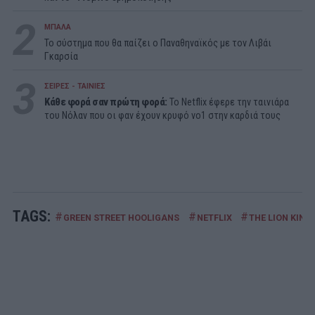
2
ΜΠΑΛΑ
Το σύστημα που θα παίζει ο Παναθηναϊκός με τον Λιβάι
Γκαρσία
3
ΣΕΙΡΕΣ - ΤΑΙΝΙΕΣ
Κάθε φορά σαν πρώτη φορά:
Το Netflix έφερε την ταινιάρα
του Νόλαν που οι φαν έχουν κρυφό νο1 στην καρδιά τους
TAGS:
#
#
#
GREEN STREET HOOLIGANS
NETFLIX
THE LION KING