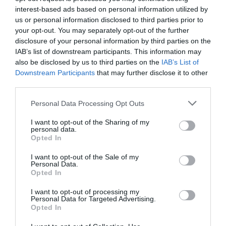
interest-based ads based on personal information utilized by
us or personal information disclosed to third parties prior to
your opt-out. You may separately opt-out of the further
disclosure of your personal information by third parties on the
IAB’s list of downstream participants. This information may
also be disclosed by us to third parties on the
IAB’s List of
Downstream Participants
that may further disclose it to other
third parties.
Personal Data Processing Opt Outs
I want to opt-out of the Sharing of my
personal data.
Opted In
Άμα είσαι και ποδοσφαιρόφιλος θα την ευχαριστηθείς
ακόμα περισσότερο. Δεν είναι ακριβώς ποδοσφαιρική
I want to opt-out of the Sale of my
Personal Data.
ταινία αλλά αποτυπώνοντας την καθημερινότητα μιας
Opted In
παρέας φανατικών οπαδών της Γουέστ Χαμ δεν γίνεται
I want to opt-out of processing my
να μην γουστάρεις με το όλο κλίμα που δημιουργεί.
Personal Data for Targeted Advertising.
Opted In
Πρόκειται άλλωστε για την ταινία που ουσιαστικά
δημιούργησε την τάση της δημιουργίας ποδοσφαιρικών