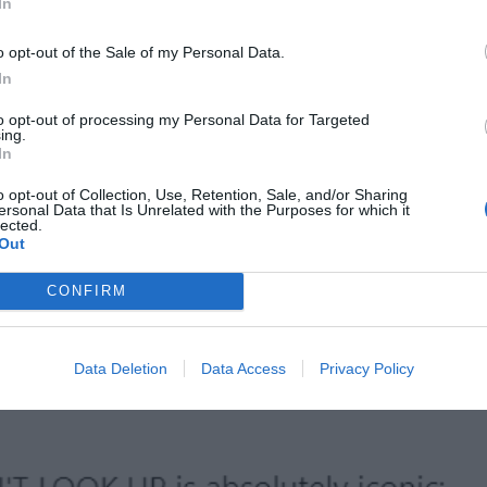
In
flix τα ονόματα που θα βρίσκονται στο καστ. Η
o opt-out of the Sale of my Personal Data.
ακοινωθεί πρώτα και τους ακολούθησαν ο Λεονάρντο
In
ται πλέον συνώνυμο των σπουδαίων παραγωγών, οι δύο
to opt-out of processing my Personal Data for Targeted
σετ, ο Τζόνα Χιλ σε μια επανασύνδεση με τον
ing.
In
 εδώ είναι η έκπληξη, ο Μάθιου Πέρι.
o opt-out of Collection, Use, Retention, Sale, and/or Sharing
ersonal Data that Is Unrelated with the Purposes for which it
 πρώτη τους φορά σε πλατφόρμα, ενώ για τον ΝτιΚάπρι
lected.
er Moon του Σκορτσέζε συγχρηματοδοτείται από την
Out
CONFIRM
Data Deletion
Data Access
Privacy Policy