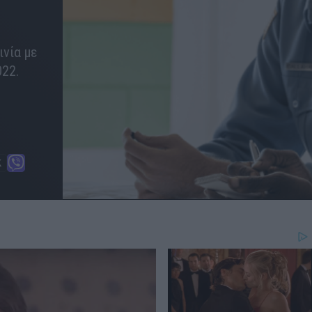
ινία με
22.