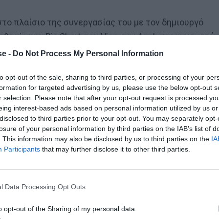
x στο πλαίσιο της συνεργασίας του με τον δημιουργό
θεσία του Big Short, του Vice, του Anchorman και από
sion.
e -
Do Not Process My Personal Information
στρονόμων να προειδοποιήσουν τον κόσμο ότι ένας
to opt-out of the sale, sharing to third parties, or processing of your per
formation for targeted advertising by us, please use the below opt-out s
ες και θα πρέπει να ετοιμάζονται όλοι για την
r selection. Please note that after your opt-out request is processed y
eing interest-based ads based on personal information utilized by us or
disclosed to third parties prior to your opt-out. You may separately opt-
losure of your personal information by third parties on the IAB’s list of
. This information may also be disclosed by us to third parties on the
IA
Participants
that may further disclose it to other third parties.
 μία για τον Γιάγκουσιτς
l Data Processing Opt Outs
o opt-out of the Sharing of my personal data.