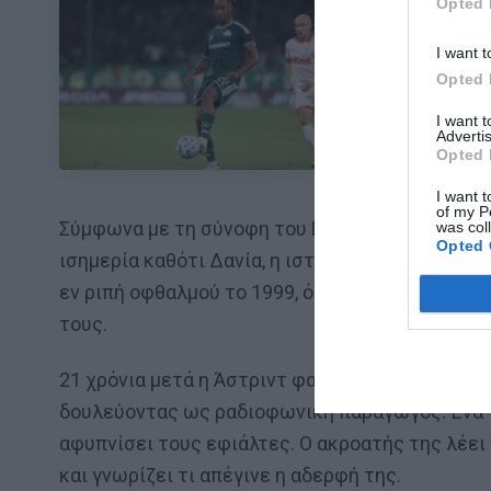
Opted 
I want t
ΜΠΑΛΑ
Opted 
Η αλήθεια για
I want 
Advertis
Opted 
I want t
of my P
Σύμφωνα με τη σύνοφη του Equinox, που σημαίνε
was col
Opted 
ισημερία καθότι Δανία, η ιστορία επικεντρώνετ
εν ριπή οφθαλμού το 1999, όταν ήταν 9 ετών, η
τους.
21 χρόνια μετά η Άστριντ φαίνεται να έχει καλ
δουλεύοντας ως ραδιοφωνική παραγωγός. Ένα 
αφυπνίσει τους εφιάλτες. Ο ακροατής της λέει 
και γνωρίζει τι απέγινε η αδερφή της.