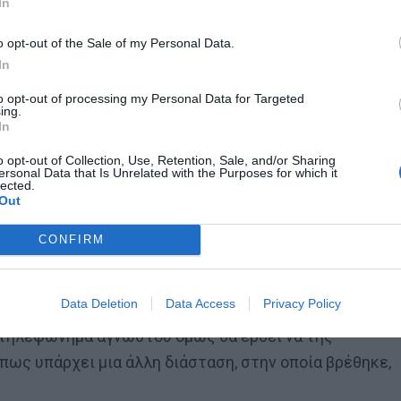
In
o opt-out of the Sale of my Personal Data.
In
 τον Ετιέν Καμαρά
to opt-out of processing my Personal Data for Targeted
ing.
In
o opt-out of Collection, Use, Retention, Sale, and/or Sharing
ersonal Data that Is Unrelated with the Purposes for which it
ι ισημερία και σίγουρα θα αφορά τη χειμερινή
lected.
Out
αι στην Άστριντ, μια κοπέλα που είδε να εξαφανίζοντα
 αδερφή της και οι συμμαθητές της στην αποφοίτησή
CONFIRM
Data Deletion
Data Access
Privacy Policy
ύψει τους χρόνιους εφιάλτες που έβλεπε και ζει ήρεμα
τηλεφώνημα αγνώστου όμως θα έρθει να της
πως υπάρχει μια άλλη διάσταση, στην οποία βρέθηκε,