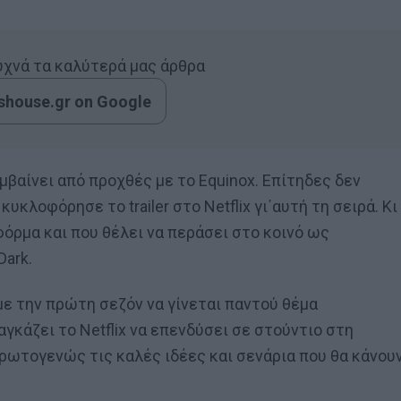
συχνά τα καλύτερά μας άρθρα
house.gr on Google
μβαίνει από προχθές με το Equinox. Επίτηδες δεν
κλοφόρησε το trailer στο Netflix γι΄αυτή τη σειρά. Κι
φόρμα και που θέλει να περάσει στο κοινό ως
Dark.
με την πρώτη σεζόν να γίνεται παντού θέμα
αγκάζει το Netflix να επενδύσει σε στούντιο στη
πρωτογενώς τις καλές ιδέες και σενάρια που θα κάνου