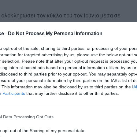
ι ολοκληρώσει τον κύκλο του τον Ιούνιο μέσα σε
εί κάτι αντίστοιχο, δεν γίνεται να μετριαστεί.
17 και πόσες σειρές εμφανίστηκαν με μια ταμπέλα
e -
Do Not Process My Personal Information
ι δύο ακόμα σειρές που θέλησαν να φορέσουν αυτόν τον
to opt-out of the sale, sharing to third parties, or processing of your per
επίισης δανέζικο Rain, επιχείρησαν να πατήσουν πάνω
formation for targeted advertising by us, please use the below opt-out s
r selection. Please note that after your opt-out request is processed y
eing interest-based ads based on personal information utilized by us or
disclosed to third parties prior to your opt-out. You may separately opt-
λά κοινά στοιχεία με το Dark σε επίπεδο ιστορίας. Το
losure of your personal information by third parties on the IAB’s list of
ετές από τις ιδιότητες του Dark, ιδίως στο κομμάτι
. This information may also be disclosed by us to third parties on the
IA
ines ή ακόμα και του τόπου αφήγησης που θυμίζει
Participants
that may further disclose it to other third parties.
νική πύλη στο Dark (βλ. κεντρική φωτογραφία). Κάτι
οποριακό και το μόνο που διαφοροποιεί την κάθε
l Data Processing Opt Outs
ργών.
o opt-out of the Sharing of my personal data.