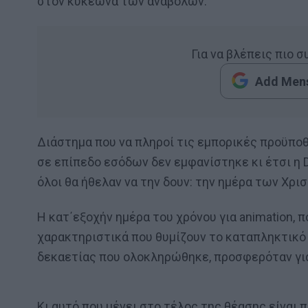
στον κυκεώνα των αναβολών.
Για να βλέπεις πιο 
Add Mens
Διάστημα που να πληροί τις εμπορικές προϋποθέ
σε επίπεδο εσόδων δεν εμφανίστηκε κι έτσι η 
όλοι θα ήθελαν να την δουν: την ημέρα των Χρι
Η κατ΄εξοχήν ημέρα του χρόνου για animation, π
χαρακτηριστικά που θυμίζουν το καταπληκτικό I
δεκαετίας που ολοκληρώθηκε, προσφερόταν για 
Κι αυτό που μένει στο τέλος της θέασης είναι 