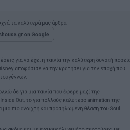
συχνά τα καλύτερά μας άρθρα
house.gr on Google
σεις για να έχει η ταινία την καλύτερη δυνατή πορεί
Disney αποφάσισε να την κρατήσει για την εποχή που
στουγέννων.
ολλώ δε για μια ταινία που έφερε μαζί της
nside Out, το για πολλούς καλύτερο animation της
μια πιο ανοιχτή και προσηλωμένη θέαση του Soul.
πως ακόμα και με ένα κεφάλι γεμάτο σκοτούρες, με