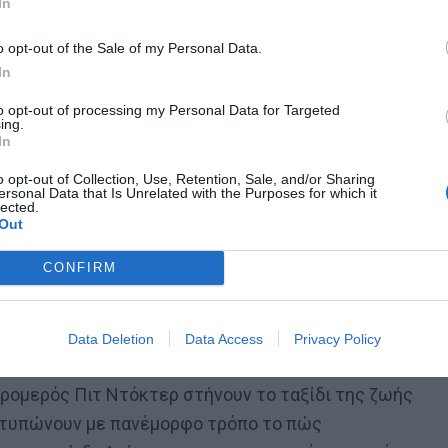
In
σμένης τζαζίστριας με δικό της κουαρτέτο που παίζει
απληκτικά και η χαρά του είναι απερίγραπτη.
o opt-out of the Sale of my Personal Data.
In
ινητό περνώντας από δρόμους, από πεζοδρόμια που
to opt-out of processing my Personal Data for Targeted
τά. Μέχρι που πέφτει σε ένα ανοιχτό φρεάτιο. Πέφτει
ing.
In
ι ένα μικρό φωσφοριζέ φάντασμα κι όχι ένας μαύρος στη
o opt-out of Collection, Use, Retention, Sale, and/or Sharing
ersonal Data that Is Unrelated with the Purposes for which it
lected.
Out
ο Υπερπέραν και μια κινούμενη σκάλα τον κατευθύνει
τήρι του τεράστιου φωτός. Εκείνος όμως δεν θέλει ν
CONFIRM
τέα. Η ψυχή τρέχει προς τα πίσω καθώς εμφανίζονται
λήγει στο Great Before, δηλαδή στο σημείο
Data Deletion
Data Access
Privacy Policy
 για να ζήσει.
 τρομερός Πιτ Ντόκτερ στήνουν το ταξίδι της ζωής
οτυπώνουν με πανέμορφο τρόπο το πώς