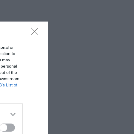
sonal or
ection to
ou may
 personal
out of the
 downstream
B’s List of