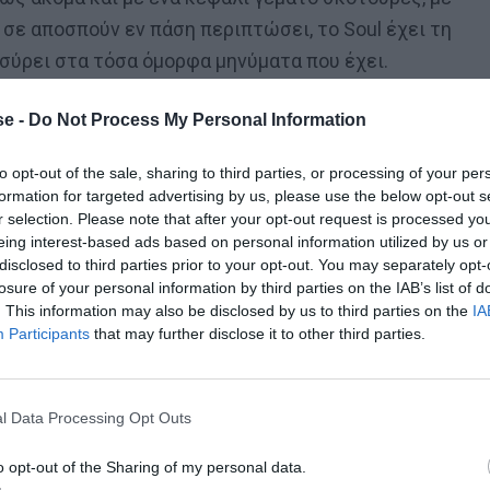
 σε αποσπούν εν πάση περιπτώσει, το Soul έχει τη
ασύρει στα τόσα όμορφα μηνύματα που έχει.
ς σε σχολείο, όμως η μουσική του ανατροφή στα
e -
Do Not Process My Personal Information
εται την ημέρα που θα εμφανιστεί η ευκαιρία του να
to opt-out of the sale, sharing to third parties, or processing of your per
 στον κόσμο.
formation for targeted advertising by us, please use the below opt-out s
r selection. Please note that after your opt-out request is processed y
eing interest-based ads based on personal information utilized by us or
disclosed to third parties prior to your opt-out. You may separately opt-
losure of your personal information by third parties on the IAB’s list of
. This information may also be disclosed by us to third parties on the
IA
Participants
that may further disclose it to other third parties.
 τον Ετιέν Καμαρά
l Data Processing Opt Outs
o opt-out of the Sharing of my personal data.
ές: από τη μία μονιμοποίηση στο σχολείο κι από την