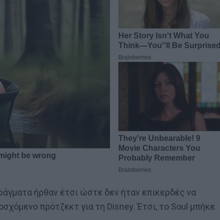
πράγματα ήρθαν έτσι ώστε δεν ήταν επικερδές να
σχόμενο πρότζεκτ για τη Disney. Έτσι, το Soul μπήκε