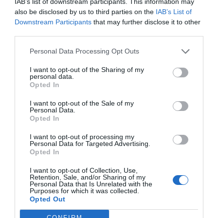
IAB’s list of downstream participants. This information may
άλλους προχωράει κι εμείς είμαστε απόντες,
also be disclosed by us to third parties on the
IAB’s List of
εγκλωβισμένοι σε μια φούσκα; Θα αντέχαμε να ξέρουμε
Downstream Participants
that may further disclose it to other
third parties.
πως καμιά μας πράξη δε θα βρει ένα αντίκρυσμα σε
μελλοντική στιγμή, άρα ας μείνουμε ακίνητοι για πάντα;
Personal Data Processing Opt Outs
Το Palm Springs ξεκινάει και οδεύει μέχρι το πρώτο
I want to opt-out of the Sharing of my
personal data.
μισάωρο με την προοπτική μιας κωμωδίας, ενός
Opted In
ευτράπελου, όπως είναι το να ξέρεις κάθε ημέρα τι
I want to opt-out of the Sale of my
ακριβώς θα ζήσεις, εξελίσσεται όμως από κει και μετά
Personal Data.
Opted In
σε κάτι δραματικό, σε κάτι σχεδόν στενόχωρο. Συνήθως
μέσα από τέτοιες ταινίες έρχονται εκείνα που
I want to opt-out of processing my
Personal Data for Targeted Advertising.
συνειδητοποιείς για τα μεγάλα της ζωής. Είσαι
Opted In
απροετοίμαστος, με κατεβασμένες άμυνες και ένα κύμα
σκάει στα μούτρα σου.
I want to opt-out of Collection, Use,
Retention, Sale, and/or Sharing of my
Personal Data that Is Unrelated with the
Αυτό είναι το Palm Springs, είτε εξετάζουμε την
Purposes for which it was collected.
Opted Out
καλλιτεχνική του υπόσταση είτε την πιο φιλοσοφική
του. Είναι ένα κύμα που σε σπρώχνει έξω από τη λούπα
CONFIRM