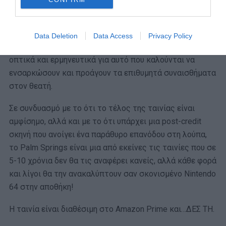
του να αφήνεις τα πράγματα να περνάνε αδιάκοπα και
να σπαταλάς τα κύτταρά σου σε αυτά.
Data Deletion
Data Access
Privacy Policy
Ο Άντι Σάμπεργκ και η Κριστίν Μιλιότι είναι ιδανικοί
οπτικά και ερμηνευτικά για αυτό που καλούνται να
ενσαρκώσουν και προάγουν τα επιθυμητά συναισθήματα
στον θεατή.
Σε συνδυασμό με το ότι το τέλος της ταινίας είναι
αμφίσημο, αλλά και με το ότι υπάρχει μια post-credit
σκηνή που ανοίγει ένα παράθυρο επανόδου στη λούπα,
το Palm Springs είναι μια από εκείνες τις ταινίες που σε
5-10 χρόνια δεν θα τις αναφέρει κανείς, αλλά κάθε φορά
και λίγοι θα την ανακαλύπτουν σαν σκονισμένο Nintendo
64 στην αποθήκη!
Η ταινία είναι διαθέσιμη στο Amazon Prime και…ΔΕΣ ΤΗ.