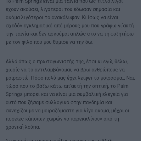
Το Palm Springs είναι μια ταινία που ως τίτλο λίγοι
έχουν ακούσει, λιγότεροι του έδωσαν σημασία και
ακόμα λιγότεροι το ανακάλυψαν. Κι ίσως να είναι
σχεδόν εγκληματικό από μέρους μου που γράφω γι΄αυτή
την ταινία και δεν αρκούμαι απλώς στο να τη συζητήσω
με τον φίλο που μου θύμισε να την δω.
Αλλά όπως ο πρωταγωνιστής της, έτσι κι εγώ, θέλω,
χωρίς να το αντιλαμβάνομαι, να βρω ανθρώπους να
μοιραστώ. Πόσο πολύ μας έχει λείψει το μοίρασμα..; Ναι,
τώρα που το βάζω κάτω απ΄αυτή την οπτική, το Palm
Springs μπορεί και να είναι μια συμβολική ελεγεία για
αυτό που ζήσαμε συλλογικά στην πανδημία και
συνεχίζουμε να μοιραζόμαστε για λίγο ακόμα, μέχρι οι
πορείες κάποιων χωρών να παρεκκλίνουν από τη
χρονική λούπα.
Στην πρώτη ταινία μεγάλου μήκους του, ο Μαξ