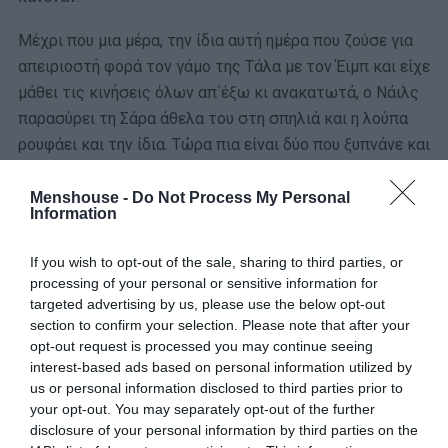
Μέχρι που μια μέρα, την ίδια αυτή ημέρα που ζούσε για
απειριοστή φορά τον γάμο της Τάλα με τον Έιμπ και είχε
μάθει τις κινήσεις όλων απ΄έξω κι ανακατωτά, ο Νάιλς
παρασύρει τη Σάρα άθελα του στη σπηλιά και η λούπα
ρουφάει και την ίδια. Τώρα πια είναι δύο που ξυπνάνε και
κάνουν κάτι διαφορετικό σε μια ημέρα που για όλο τον
υπόλοιπο κόσμο παραμένει απαράλλαχτη.
Menshouse -
Do Not Process My Personal
Information
Παρά την αρχική προσπάθεια της Σάρα να βρει μια
If you wish to opt-out of the sale, sharing to third parties, or
διέξοδο – λες και ο Νάιλς δεν το προσπάθησε ποτέ..; –
processing of your personal or sensitive information for
εν τέλει καταλήγουν να απολαμβάνουν μια ζωή χωρίς
targeted advertising by us, please use the below opt-out
άγχος, μια ζωή χωρίς τίποτα και εκεί αντικρύζουν την
section to confirm your selection. Please note that after your
αλήθεια που δεν θα ήθελε κανείς άνθρωπος να γνωρίζει.
opt-out request is processed you may continue seeing
interest-based ads based on personal information utilized by
Ποια είναι αυτή; Όλοι μας θα θέλαμε να είμαστε για
us or personal information disclosed to third parties prior to
your opt-out. You may separately opt-out of the further
πάντα νέοι, να μην πεθάνουμε, να γίνουμε παντοτινοί. Θα
disclosure of your personal information by third parties on the
μπορούσαμε όμως να αντέξουμε ότι ο κόσμος για τους