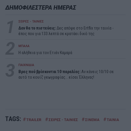
ΔΗΜΟΦΙΛΕΣΤΕΡΑ ΗΜΕΡΑΣ
1
ΣΕΙΡΕΣ - ΤΑΙΝΙΕΣ
Δεν θα το πιστεύεις:
Δες απόψε στο Ertflix την ταινία -
έπος που για 133 λεπτά σε κρατάει δικό της
2
ΜΠΑΛΑ
Η αλήθεια για τον Ετιέν Καμαρά
3
ΠΑΙΧΝΙΔΙΑ
Βρες πού βρίσκονται 10 παραλίες:
Αν κάνεις 10/10 σε
αυτό το κουίζ γεωγραφίας... είσαι Έλληνας!
TAGS:
#
#
#
#
TRAILER
ΣΕΙΡΕΣ - ΤΑΙΝΙΕΣ
ΣΙΝΕΜΑ
ΤΑΙΝΙΑ