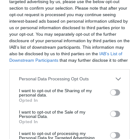
targeted advertising by us, please use the below opt-out
Ο Έντγκαρ Ράιτ, μετά τα Shaun of the Dead και Baby
section to confirm your selection. Please note that after your
Driver, φαίνεται να συνδέει τις δύο οπτικές του γύρω
opt-out request is processed you may continue seeing
από το ψυχολογικό θρίλερ και τη δράση σε μια ταινία
interest-based ads based on personal information utilized by
us or personal information disclosed to third parties prior to
που για ένα χρόνο μπήκε στο συρτάρι λόγω της
your opt-out. You may separately opt-out of the further
πανδημίας και περίμενε την κατάλληλη στιγμή για να
disclosure of your personal information by third parties on the
κυκλοφορήσει στις αίθουσες.
IAB’s list of downstream participants. This information may
also be disclosed by us to third parties on the
IAB’s List of
Αυτό θα γίνει στις 22 Οκτωβρίου και πολλοί στο
Downstream Participants
that may further disclose it to other
εξωτερικό κάνουν λόγο για την ταινία της χρονιάς, το
third parties.
οποίο ακόμα κι αν δεν επαληθευτεί, σίγουρα λέει πολλά
Personal Data Processing Opt Outs
για ένα έργο που μας παραπέμπει στα horror του
I want to opt-out of the Sharing of my
ιταλικού σινεμά των 70’s, στη μανιέρα του Ντάριο
personal data.
Αρτζέντο με τα νέον φώτα και την επιμονή στα
Opted In
μαχαίρια, σε αυτό που λέγεται giallo horror, σε ταινίες
I want to opt-out of the Sale of my
όπως το The Evel Eye, Blood and Black Lace και Suspiria.
Personal Data.
Opted In
Κι η Άνια Τέιλορ-Τζόι από το Queen’s Gambit είναι η
I want to opt-out of processing my
ιδανική μορφή για να αποδώσει αυτή τη διάσταση του
Personal Data for Targeted Advertising.