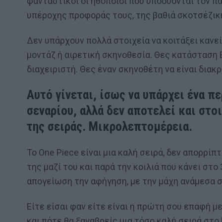
φανταστικοί οι ηθοποιοί που υποδύονται τον π
υπέροχης προφοράς τους, της βαθιά σκοτσέζικ
Δεν υπάρχουν πολλά στοιχεία να κοιτάξει κανεί
μοντάζ ή αιρετική σκηνοθεσία. Θες κατάσταση 
διαχειριστή. Θες έναν σκηνοθέτη να είναι διακρ
Αυτό γίνεται, ίσως να υπάρχει ένα π
σεναρίου, αλλά δεν αποτελεί και στο
της σειράς. Μικρολεπτομέρεια.
Το One Piece είναι μια καλή σειρά, δεν απορρίπ
της μαζί του και παρά την κοιλιά που κάνει στο
απογείωση την αφήγηση, με την μάχη ανάμεσα σ
Είτε είσαι φαν είτε είναι η πρώτη σου επαφή με
και πότε θα ξαναβρείς μια τόσο καλή σειρά στο N