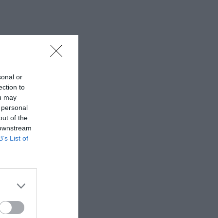
sonal or
ection to
ou may
 personal
out of the
 downstream
B’s List of
ο