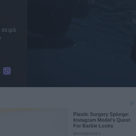
 σειρά
υ