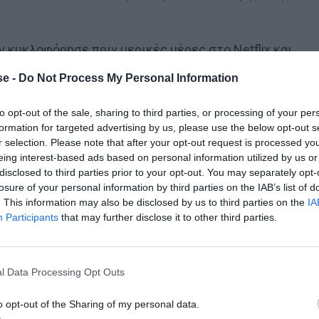
ν κυκλοφόρησε πριν μερικές μέρες στο Netflix και
ε το One Piece, είδα μια αρκετά ωραία σειρά, που
e -
Do Not Process My Personal Information
ς φάσης και της αναζήτησης ενός θησαυρού, που από
to opt-out of the sale, sharing to third parties, or processing of your per
formation for targeted advertising by us, please use the below opt-out s
r selection. Please note that after your opt-out request is processed y
eing interest-based ads based on personal information utilized by us or
disclosed to third parties prior to your opt-out. You may separately opt-
losure of your personal information by third parties on the IAB’s list of
. This information may also be disclosed by us to third parties on the
IA
 μία για τον Γιάγκουσιτς
Participants
that may further disclose it to other third parties.
l Data Processing Opt Outs
 περισσότερο ενθουσιασμένοι ή περισσότερ
o opt-out of the Sharing of my personal data.