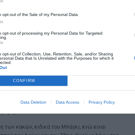
α, δεν ξέρω τι ακριβώς έχει
In
anime, αλλά μπορώ να πω πως βλέπεται
o opt-out of the Sale of my Personal Data.
In
to opt-out of processing my Personal Data for Targeted
 αν και στην αρχή προκαλεί έναν εκνευρισμό και έχει
ing.
In
τά τον ρόλο, γίνεται Λούφι. Ο Ζόρα είναι από την
o opt-out of Collection, Use, Retention, Sale, and/or Sharing
ναι απόλυτα ταιριαστή. Αντιθέτως, είναι εμφανώς
ersonal Data that Is Unrelated with the Purposes for which it
lected.
. Ίσως και σε επίπεδο ταλέντου.
Out
ει το anime, υπάρχει μια πιστότητα στο 90-95% των
CONFIRM
υν οι ήρωες.
Data Deletion
Data Access
Privacy Policy
, χωρίς να υπάρχει ένας μπεκρής Σπάροου. Στη θέση του
αβομάρα.
η των κακών, ειδικά του Μπάγκι, ενώ είναι