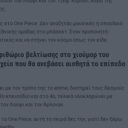
αππού του Λούφι και τον Τζεφ. Κυρίως λόγω της
ης.
ς στο One Piece. Δεν αναζητάς μουσικές ή σπουδαιό
Εθνικής ομάδας στο μπάσκετ. Έναν προπονητή-
ιτικός και να στήνει τον κόσμο όπως τον είδε.
εριθώριο βελτίωσης στο χιούμορ του
ιχείο που θα ανεβάσει αισθητά το επίπεδο
τει με τον τρόπο της το anime, διατηρεί τους δεσμούς
 3ο επεισόδιο και στο 4ο, τελικά ολοκληρώνει με
τον Λούφι και τον Άρλονγκ.
 το One Piece, αυτή τη σειρά δες την, γιατί δεν ξέρω
etflix.