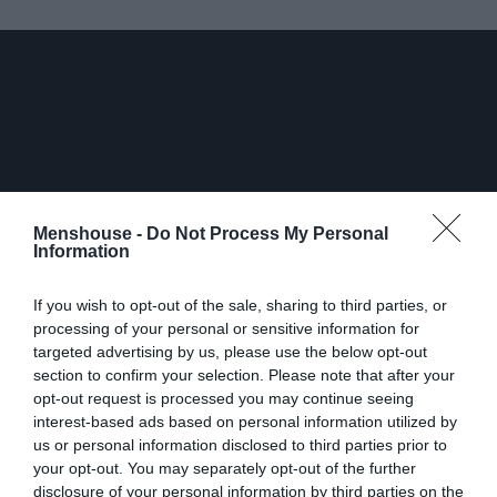
Menshouse -
Do Not Process My Personal
Information
If you wish to opt-out of the sale, sharing to third parties, or
processing of your personal or sensitive information for
targeted advertising by us, please use the below opt-out
section to confirm your selection. Please note that after your
Οι Κιάνου Ριβς και Φόρεστ Γουιτάκερ ήταν ξεκάθαρα τα
opt-out request is processed you may continue seeing
μεγάλα ονόματα, ο Ντέιβιντ Άγιερ στην σκηνοθετική
interest-based ads based on personal information utilized by
καρέκλα ήταν δεδομένο πως ξέρει πολύ καλά να φέρνει
us or personal information disclosed to third parties prior to
εις πέρας τέτοιου τύπου project, ο Κρις Έβανς μπορεί να
your opt-out. You may separately opt-out of the further
disclosure of your personal information by third parties on the
μην είχε εδραιωθεί ακόμα ως ένα πρόσωπο ταυτισμένο