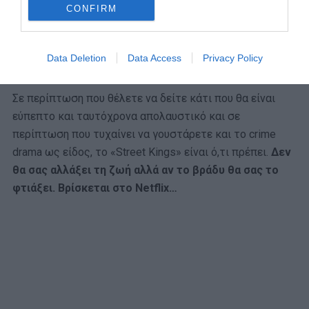
CONFIRM
συμμαχήσει με έναν νέο αστυνομικό, άφθαρτο και
άτεγκτο, για να κάνουν μια έρευνα που θα φέρει στην
επιφάνεια την αλήθεια. Και ας μην συμπαθιούνται
Data Deletion
Data Access
Privacy Policy
ιδιαίτερα…
Σε περίπτωση που θέλετε να δείτε κάτι που θα είναι
εύπεπτο και ταυτόχρονα απολαυστικό και σε
περίπτωση που τυχαίνει να γουστάρετε και το crime
drama ως είδος, το «Street Kings» είναι ό,τι πρέπει.
Δεν
θα σας αλλάξει τη ζωή αλλά αν το βράδυ θα σας το
φτιάξει. Βρίσκεται στο Netflix…