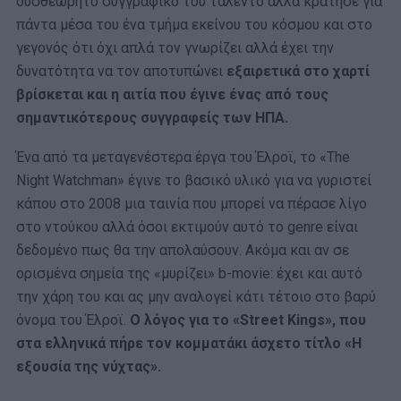
δυσθεώρητο συγγραφικό του ταλέντο αλλά κράτησε για
πάντα μέσα του ένα τμήμα εκείνου του κόσμου και στο
γεγονός ότι όχι απλά τον γνωρίζει αλλά έχει την
δυνατότητα να τον αποτυπώνει
εξαιρετικά στο χαρτί
βρίσκεται και η αιτία που έγινε ένας από τους
σημαντικότερους συγγραφείς των ΗΠΑ.
Ένα από τα μεταγενέστερα έργα του Έλροϊ, το «The
Night Watchman» έγινε το βασικό υλικό για να γυριστεί
κάπου στο 2008 μια ταινία που μπορεί να πέρασε λίγο
στο ντούκου αλλά όσοι εκτιμούν αυτό το genre είναι
δεδομένο πως θα την απολαύσουν. Ακόμα και αν σε
ορισμένα σημεία της «μυρίζει» b-movie: έχει και αυτό
την χάρη του και ας μην αναλογεί κάτι τέτοιο στο βαρύ
όνομα του Έλροϊ.
Ο λόγος για το «Street Kings», που
στα ελληνικά πήρε τον κομματάκι άσχετο τίτλο «Η
εξουσία της νύχτας».