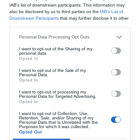
IAB’s list of downstream participants. This information may
με τον Κάπτεν Αμέρικα αλλά έκανε μπαμ από τότε
πως
also be disclosed by us to third parties on the
IAB’s List of
θα αποτελέσει πρωτοκλασσάτο όνομα την επόμενη
Downstream Participants
that may further disclose it to other
δεκαετία: ο συνδυασμός ήταν ό,τι πρέπει για να βγει
third parties.
ένα crime drama που θα φυσάει…
Personal Data Processing Opt Outs
I want to opt-out of the Sharing of my
personal data.
Opted In
ΜΠΑΛΑ
Φαίνεται με τη μία για τον Γιάγκουσιτς
I want to opt-out of the Sale of my
Personal Data.
Opted In
I want to opt-out of processing my
Personal Data for Targeted Advertising.
Ο Κιάνου Ριβς υποδύεται έναν βετεράνο αστυνομικό του
Opted In
Λος Άντζελες που μέσω μιας πλεκτάνης ενοχοποιείται
I want to opt-out of Collection, Use,
για το φόνο ενός συναδέλφου του. Ο ίδιος δεν είναι
Retention, Sale, and/or Sharing of my
καθαρός και νομότυπος (κλασικός χαρακτήρας Ελρόι…)
Personal Data that Is Unrelated with the
Purposes for which it was collected.
αλλά στην προκειμένη περίπτωση είναι αθώος και η
Opted Out
στοχοποίησή εξυπηρετεί κάτι πολύ βρώμικο.
Έτσι, θα