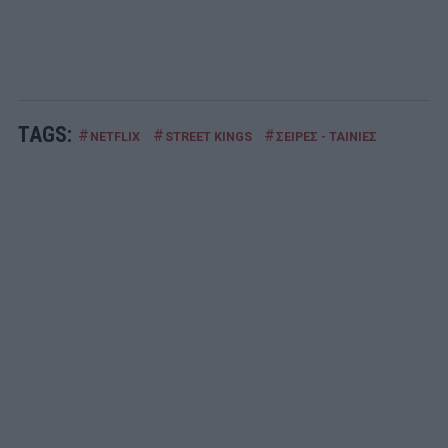
TAGS:
#
#
#
NETFLIX
STREET KINGS
ΣΕΙΡΕΣ - ΤΑΙΝΙΕΣ