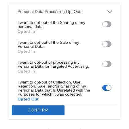
third parties.
Personal Data Processing Opt Outs
I want to opt-out of the Sharing of my
Ο Τομ Χάρντι, από την άλλη, είναι ίσως το πιο δυνατό
personal data.
Opted In
χαρτί της σειράς,
ένας τύπος που είναι του σαλονιού
αλλά ταυτόχρονα και του πεζοδρομίου: ξέρει από όπλα,
I want to opt-out of the Sale of my
Personal Data.
από βία, από μάχες σώμα με σώμα, αλλά δεν είναι
Opted In
απλώς ένας στρατιώτης που εκτελεί εντολές. Ο
χαρακτήρας του δείχνει ξεκάθαρα ότι έχει μυαλό,
I want to opt-out of processing my
Personal Data for Targeted Advertising.
σχέδιο και στρατηγική, και ότι δυνητικά μπορεί να γίνει
Opted In
ο άνθρωπος που θα κρατήσει την οικογένεια όρθια στο
I want to opt-out of Collection, Use,
μέλλον. Αυτή η διπλή του φύση είναι που τον κάνει τόσο
Retention, Sale, and/or Sharing of my
Personal Data that Is Unrelated with the
ενδιαφέρων.
Purposes for which it was collected.
Opted Out
Το
MobLand
δεν προσπαθεί να ανακαλύψει τον τροχό.
CONFIRM
Παίρνει γνώριμα μοτίβα και τα δουλεύει σωστά, με
καλές ερμηνείες, σταθερό ρυθμό και ξεκάθαρη
ταυτότητα. Αν σας αρέσουν οι ιστορίες για φαμίλιες του