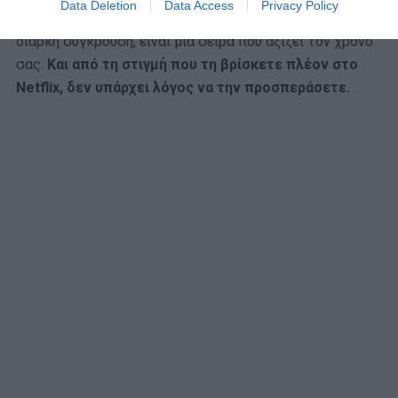
Data Deletion
Data Access
Privacy Policy
υποκόσμου, εξουσία και χαρακτήρες που βρίσκονται σε
διαρκή σύγκρουση, είναι μια σειρά που αξίζει τον χρόνο
σας.
Και από τη στιγμή που τη βρίσκετε πλέον στο
Netflix, δεν υπάρχει λόγος να την προσπεράσετε.