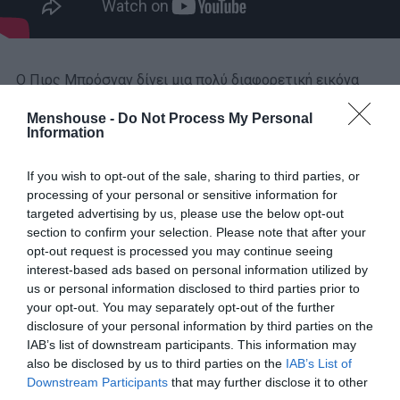
Ο Πιρς Μπρόσναν δίνει μια πολύ διαφορετική εικόνα
πατριάρχη από το κλασικό, ψύχραιμο αρχέτυπο.
Είναι
Menshouse -
Do Not Process My Personal
φωνακλάς, έντονος, συχνά εκρηκτικός, και αυτό
Information
λειτουργεί ξεκάθαρα υπέρ του ρόλου.
Βλέπεις έναν
άνθρωπο που νιώθει ότι χάνει τη θέση ισχύος που είχε,
If you wish to opt-out of the sale, sharing to third parties, or
processing of your personal or sensitive information for
ότι το έδαφος φεύγει κάτω από τα πόδια του, και αυτή η
targeted advertising by us, please use the below opt-out
ανασφάλεια τον κάνει να χάνει και τον έλεγχο των
section to confirm your selection. Please note that after your
κινήσεών του. Δεν είναι ο ακλόνητος αρχηγός, αλλά
opt-out request is processed you may continue seeing
ένας ηγέτης σε φθορά, κάτι που δίνει ενδιαφέρον και
interest-based ads based on personal information utilized by
ένταση στις σκηνές του.
us or personal information disclosed to third parties prior to
your opt-out. You may separately opt-out of the further
disclosure of your personal information by third parties on the
IAB’s list of downstream participants. This information may
also be disclosed by us to third parties on the
IAB’s List of
ΜΠΑΛΑ
Downstream Participants
that may further disclose it to other
Η αλήθεια για τον Ετιέν Καμαρά