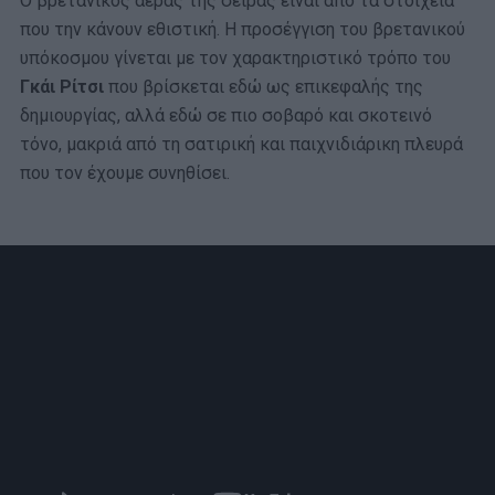
Ο βρετανικός αέρας της σειράς είναι από τα στοιχεία
που την κάνουν εθιστική. Η προσέγγιση του βρετανικού
υπόκοσμου γίνεται με τον χαρακτηριστικό τρόπο του
Γκάι Ρίτσι
που βρίσκεται εδώ ως επικεφαλής της
δημιουργίας, αλλά εδώ σε πιο σοβαρό και σκοτεινό
τόνο, μακριά από τη σατιρική και παιχνιδιάρικη πλευρά
που τον έχουμε συνηθίσει.