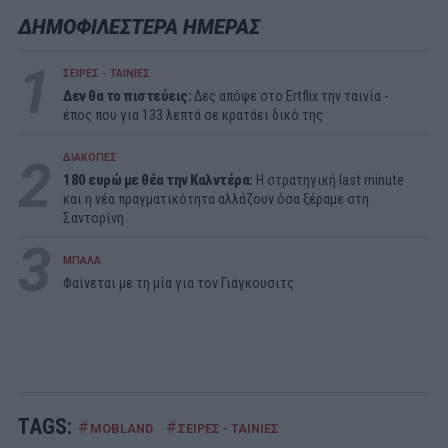
ΔΗΜΟΦΙΛΕΣΤΕΡΑ ΗΜΕΡΑΣ
1
ΣΕΙΡΕΣ - ΤΑΙΝΙΕΣ
Δεν θα το πιστεύεις:
Δες απόψε στο Ertflix την ταινία -
έπος που για 133 λεπτά σε κρατάει δικό της
2
ΔΙΑΚΟΠΕΣ
180 ευρώ με θέα την Καλντέρα:
Η στρατηγική last minute
και η νέα πραγματικότητα αλλάζουν όσα ξέραμε στη
Σαντορίνη
3
ΜΠΑΛΑ
Φαίνεται με τη μία για τον Γιάγκουσιτς
TAGS:
#
#
MOBLAND
ΣΕΙΡΕΣ - ΤΑΙΝΙΕΣ