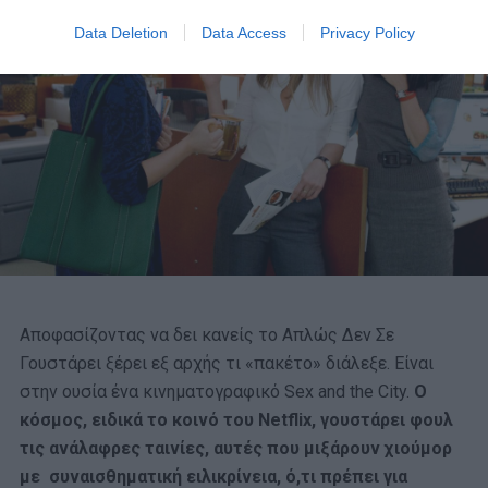
Data Deletion
Data Access
Privacy Policy
Αποφασίζοντας να δει κανείς το Απλώς Δεν Σε
Γουστάρει ξέρει εξ αρχής τι «πακέτο» διάλεξε. Είναι
στην ουσία ένα κινηματογραφικό Sex and the City.
Ο
κόσμος, ειδικά το κοινό του Netflix, γουστάρει φουλ
τις ανάλαφρες ταινίες, αυτές που μιξάρουν χιούμορ
με συναισθηματική ειλικρίνεια, ό,τι πρέπει για