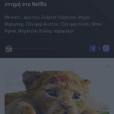
στιγμή στο Netflix
Με καστ… ερωτικό, Σκάρλετ Γιόχανσον, Ντρου
Μάριμπορ, Τζένιφερ Άνιστον, Τζένιφερ Κόνελι, Μπεν
Άφλεκ, Μπράντλεϊ Κούπερ παρακαλώ!
ΕΡΡΙΚΟΣ ΒΟΥΛΓΑΡΗΣ
20/05/2026
|
10:19