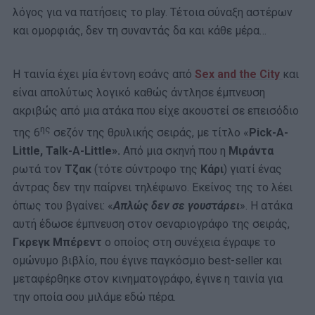
λόγος για να πατήσεις το play. Τέτοια σύναξη αστέρων
και ομορφιάς, δεν τη συναντάς δα και κάθε μέρα…
Η ταινία έχει μία έντονη εσάνς από
Sex and the City
και
είναι απολύτως λογικό καθώς άντλησε έμπνευση
ακριβώς από μια ατάκα που είχε ακουστεί σε επεισόδιο
ης
της 6
σεζόν της θρυλικής σειράς, με τίτλο «
Pick-A-
Little, Talk-A-Little».
Από μια σκηνή που η
Μιράντα
ρωτά τον
Τζακ
(τότε σύντροφο της
Κάρι
) γιατί ένας
άντρας δεν την παίρνει τηλέφωνο. Εκείνος της το λέει
όπως του βγαίνει: «
Απλώς δεν σε γουστάρει
». Η ατάκα
αυτή έδωσε έμπνευση στον σεναριογράφο της σειράς,
Γκρεγκ Μπέρεντ
ο οποίος στη συνέχεια έγραψε το
ομώνυμο βιβλίο, που έγινε παγκόσμιο best-seller και
μεταφέρθηκε στον κινηματογράφο, έγινε η ταινία για
την οποία σου μιλάμε εδώ πέρα.