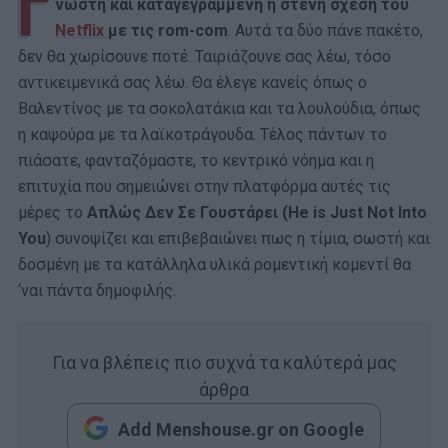
Γ
νωστή και καταγεγραμμένη η στενή σχέση του
Netflix
με τις rom-com
. Αυτά τα δύο πάνε πακέτο,
δεν θα χωρίσουνε ποτέ. Ταιριάζουνε σας λέω, τόσο
αντικειμενικά σας λέω. Θα έλεγε κανείς όπως ο
Βαλεντίνος με τα σοκολατάκια και τα λουλούδια, όπως
η καψούρα με τα λαϊκοτράγουδα. Τέλος πάντων το
πιάσατε, φανταζόμαστε, το κεντρικό νόημα και η
επιτυχία που σημειώνει στην πλατφόρμα αυτές τις
μέρες το
Απλώς Δεν Σε Γουστάρει (He is Just Not Into
You
) συνοψίζει και επιβεβαιώνει πως η τίμια, σωστή και
δοσμένη με τα κατάλληλα υλικά ρομεντική κομεντί θα
‘ναι πάντα δημοφιλής.
Για να βλέπεις πιο συχνά τα καλύτερά μας
άρθρα
Add Menshouse.gr on Google