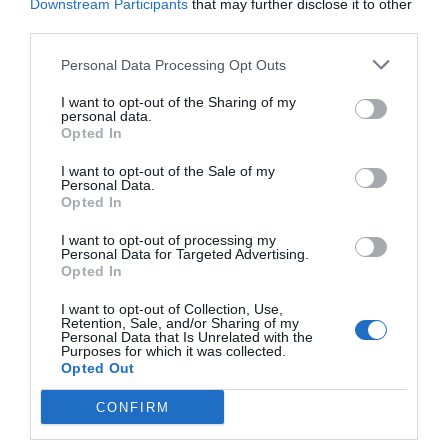
Downstream Participants
that may further disclose it to other
αυτός ο σκοπός
. Το ντεκόρ είναι η Βαλτιμόρη και
third parties.
άνθρωποι που ζούνε τις μικρές τους παράλληλες
Personal Data Processing Opt Outs
ιστορίες.
Από το πρώτο ραντεβού μέχρι τα… βαθιά
I want to opt-out of the Sharing of my
νερά, αυτά του γάμου. Τι (δεν) σκέφτεται ο ένας, τι (δεν)
personal data.
σκέφτεται ο άλλος και πάει λέγοντας.
Opted In
I want to opt-out of the Sale of my
Ενδεχομένως να σου μείνει κάτι σε στιλ «συμβαίνει και
Personal Data.
στις καλύτερες οικογένειες». Και στις πιο σέξι εκεί
Opted In
έξω. Τι εννοούμε
; Αν ο άντρας δεν σου ζητάει να
I want to opt-out of processing my
βγείτε, τότε γυναίκες μην το ψάχνετε, μας λέει η
Personal Data for Targeted Advertising.
Opted In
ταινία. Μην χάνετε χρόνο με φιλοσοφικές ή άλλου
τύπου ερμηνείες.
Η εξήγηση «στον μονοδιάστατο
I want to opt-out of Collection, Use,
Retention, Sale, and/or Sharing of my
κόσμο των ανδρών» είναι μία και μόνο μία: «Απλώς δεν
Personal Data that Is Unrelated with the
Purposes for which it was collected.
σε γουστάρει». Η ωμή πραγματικότητα της απόρριψης.
Opted Out
CONFIRM