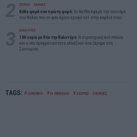
2
ΣΕΙΡΕΣ - ΤΑΙΝΙΕΣ
Κάθε φορά σαν πρώτη φορά:
Το Netflix έφερε την ταινιάρα
του Νόλαν που οι φαν έχουν κρυφό νο1 στην καρδιά τους
3
ΔΙΑΚΟΠΕΣ
180 ευρώ με θέα την Καλντέρα:
Η στρατηγική last minute
και η νέα πραγματικότητα αλλάζουν όσα ξέραμε στη
Σαντορίνη
TAGS:
#
#
#
CINOBO
Η ΟΜΙΧΛΗ
ΣΕΙΡΕΣ - ΤΑΙΝΙΕΣ