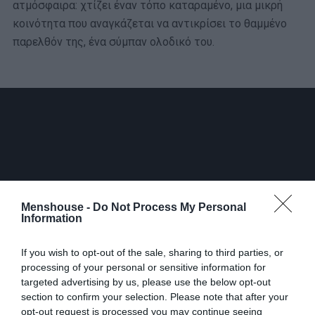
ατμόσφαιρα: χτίζει έναν τόπο καταραμένο, μια μικρή
κοινότητα που αναγκάζεται να αντικρίσει το θαμμένο
παρελθόν της, ένα σύμπαν ολοδικό του.
Menshouse -
Do Not Process My Personal
Information
If you wish to opt-out of the sale, sharing to third parties, or
processing of your personal or sensitive information for
targeted advertising by us, please use the below opt-out
section to confirm your selection. Please note that after your
Η υπόθεση εκτυλίσσεται σε μια παραθαλάσσια πόλη που
opt-out request is processed you may continue seeing