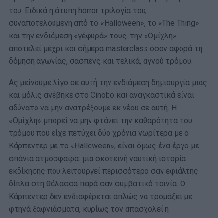
του. Ειδικά η άτυπη horror τριλογία του,
συναποτελούμενη από το «Halloween», το «Τhe Thing»
και την ενδιάμεση «γέφυρά» τους, την «Ομίχλη»
αποτελεί μέχρι και σήμερα masterclass όσον αφορά τη
δόμηση αγωνίας, σασπένς και τελικά, αγνού τρόμου.
Ας μείνουμε λίγο σε αυτή την ενδιάμεση δημιουργία μιας
και μόλις ανέβηκε στο Cinobo και αναγκαστικά είναι
αδύνατο να μην ανατρέξουμε εκ νέου σε αυτή. Η
«Ομίχλη» μπορεί να μην φτάνει την καθαρότητα του
τρόμου που είχε πετύχει δύο χρόνια νωρίτερα με ο
Κάρπεντερ με το «Halloween», είναι όμως ένα έργο με
σπάνια ατμόσφαιρα: μια σκοτεινή ναυτική ιστορία
εκδίκησης που λειτουργεί περισσότερο σαν εφιάλτης
δίπλα στη θάλασσα παρά σαν συμβατικό ταινία. Ο
Κάρπεντερ δεν ενδιαφέρεται απλώς να τρομάξει με
φτηνά ξαφνιάσματα, κυρίως τον απασχολεί η