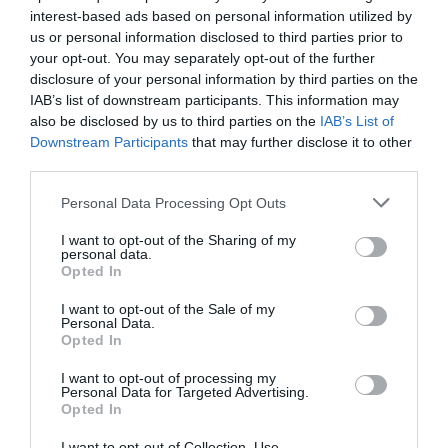
interest-based ads based on personal information utilized by
ετοιμάζεται να γιορτάσει τα εκατό χρόνια από την
us or personal information disclosed to third parties prior to
ίδρυσή της. Όμως η γιορτή αυτή βασίζεται σε ένα
your opt-out. You may separately opt-out of the further
έγκλημα: οι ιδρυτές της πόλης είχαν προκαλέσει τον
disclosure of your personal information by third parties on the
θάνατο λεπρών ναυτικών και έκλεψαν τον πλούτο τους.
IAB’s list of downstream participants. This information may
Έναν αιώνα αργότερα, μια υπερφυσική ομίχλη
also be disclosed by us to third parties on the
IAB’s List of
Downstream Participants
that may further disclose it to other
επιστρέφει από τη θάλασσα, φέρνοντας μαζί της τους
third parties.
νεκρούς. Η ιδέα είναι από μόνη της εξαιρετική: ο τρόμος
είναι η ίδια η μνήμη, η ενοχή και τελικά, η τιμωρία.
Personal Data Processing Opt Outs
I want to opt-out of the Sharing of my
personal data.
Opted In
ΜΠΑΛΑ
I want to opt-out of the Sale of my
Φαίνεται με τη μία για τον Γιάγκουσιτς
Personal Data.
Opted In
I want to opt-out of processing my
Personal Data for Targeted Advertising.
Opted In
Ο Κάρπεντερ γεμίζει την οθόνη με φάρους, σκοτεινούς
δρόμους, παγωμένα παράθυρα και ένα φως που μοιάζει
I want to opt-out of Collection, Use,