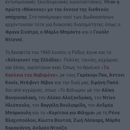
εντυπωσιακές ξενοδοχειακές εγκαταστάσεις.
Ήταν η
πρώτη «Μύκονος» με την έννοια της διεθνούς
απήχησης
. Στο πανέμορφο νησί των Δωδεκανήσων
ερχόντουσαν τότε για διακοπές διασημότητες όπως ο
Φρανκ Σινάτρα, ο Μάρλο Μπράντο
και ο
Γουόλτ
Ντίσνεϊ.
Τη δεκαετία του 1960 λοιπόν, η Ρόδος έγινε και το
«Χόλιγουντ της Ελλάδας
». Πολλές ταινίες, εγχώριες
και ξένες, γυρίστηκαν εκεί. Όπως το θρυλικό «
Τα
Κανόνια του Ναβαρόνε
», με τους
Γκρέκορι Πεκ, Άντονι
Κουίν, Ντέιβιντ Νίβεν
και την δική μας,
Ειρήνη Παπά.
Και από εγχώριες, όπως «Το Δόλωμα» με την
Αλίκη
Βουγιουκλάκη,
τον
Αλέκο Αλεξανδράκη,
τον
Ντίνο
Ηλιόπουλο,
τον
Βαγγέλη Βουλγαρίδη,
τον
Ανδρέα
Μπάρκουλη
και το «
Κορίτσια για Φίλημα»
με τη
Ρένα
Βλαχοπούλου, Κώστα Βουτσά, Ζωή Λάσκαρη, Μάρθα
Καραγιάννη, Ανδρέα Ντούζο
.