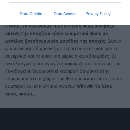
Ήθελαν να έχουν να λένε μετά ότι «ήταν και αυτοί
εκεί»…
Data Deletion
Data Access
Privacy Policy
Πρέπει να τονίσουμε πως η Φίνος Φιλμ συνήθιζε
εκείνη την εποχή να κάνει εξαιρετικά deals με
μεγάλες ξενοδοχειακές μονάδες της εποχής
. Εκείνα
φιλοξενούσαν δωρεάν ή με τεράστια έκπτωση όλο το
συνεργείο και το καστ για μέρες ή και εβδομάδες. Ως
αντάλλαγμα, η παραγωγή εξασφάλιζε ότι το όνομα του
ξενοδοχείου θα ακουστεί καθαρά ή θα φανεί στην
κάμερα και ότι οι χώροι του θα παρουσιαστούν όσο πιο
λαμπεροί και ελκυστικοί γινόταν.
Win/win το λένε
αυτό, ακόμα…