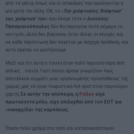
από τα γέλια, όπως και οι ατακάρες που ακούγονταν η
μία μετά την άλλη. ΟΚ, το «
Την χούφτωσες; Χούφτωσ’
την, χούφτωσ’ την
» που έλεγε τότε ο
Διονύσης
Παπαγιαννόπουλος
δεν θα περνούσε ποτέ σήμερα το…
κοντρόλ, αλλά δεν βαριέσαι, ήταν άλλες οι εποχές και
σε κάθε περίπτωση δεν λεγόταν με άσχημη πρόθεση, και
αυτό πρέπει να κρατήσουμε.
Μαζί και ότι αυτή η ταινία ήταν πολύ περισσότερα από
απλώς… ταινία. Γιατί πόσοι άραγε γνωρίζουν πως
αποτέλεσε κομμάτι μιας οργανωμένης προσπάθειας της
χώρας μας να γίνει τουριστικό hot spot στον παγκόσμιο
χάρτη;
Σε αυτήν την απόπειρα, η
Ρόδος
είχε
πρωτεύοντα ρόλο, είχε επιλεχθεί από τον ΕΟΤ για
«ναυαρχίδα» της καμπάνιας.
Έπεσε πολύ χρήμα στο νησί και κατασκευάστηκαν