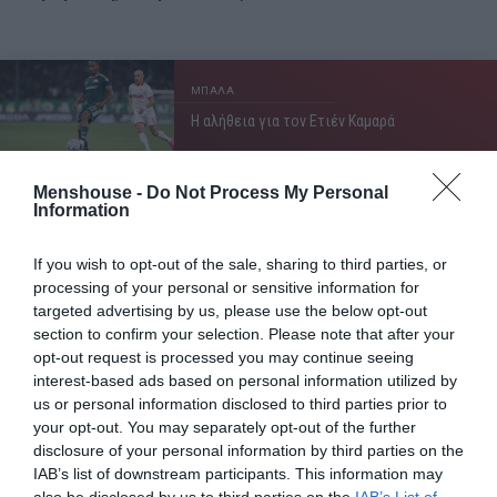
ΜΠΑΛΑ
Η αλήθεια για τον Ετιέν Καμαρά
Menshouse -
Do Not Process My Personal
Information
Ειδικά η δεύτερη ήταν πρακτικά η απόλυτη έμμεση
διαφήμιση.
Το νεότευκτο τότε και υπερπολυτελές
If you wish to opt-out of the sale, sharing to third parties, or
ξενοδοχείο (Grand Hotel) δεν ήταν απλώς ένα
processing of your personal or sensitive information for
σκηνικό, αλλά σύμβολο του «περνάμε τέλεια».
targeted advertising by us, please use the below opt-out
section to confirm your selection. Please note that after your
Μοντέρνα αρχιτεκτονική, πισίνες, ξαπλώστρες με
opt-out request is processed you may continue seeing
ομπρέλες που τότε στην Αθήνα έμοιαζαν με
interest-based ads based on personal information utilized by
επιστημονική φαντασία, φανταχτερά μαγιό. Η κάμερα
us or personal information disclosed to third parties prior to
φροντίζει να αναδεικνύει το κτήριο, τις εγκαταστάσεις.
your opt-out. You may separately opt-out of the further
disclosure of your personal information by third parties on the
IAB’s list of downstream participants. This information may
Το «Κάτι Κουρασμένα Παλικάρια» πάτησε πάνω σε