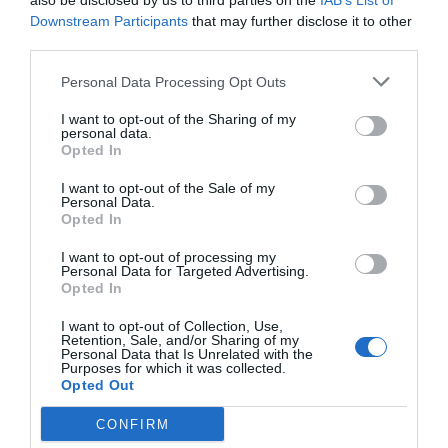
also be disclosed by us to third parties on the
IAB’s List of
αυτό και το εξέλιξε.
Με ένα μεγάλο παραλλήλως τρικ.
Downstream Participants
that may further disclose it to other
Ναι, γυρίστηκε και αυτό στη Ρόδο, αλλά όχι εξ
third parties.
ολοκλήρου. Για παράδειγμα η θρυλική σκηνή με την
Personal Data Processing Opt Outs
πισίνα, όπου ο
Λάμπρος Κωνσταντάρα
ς ανεβαίνει στον
βατήρα για να κάνει βουτιά και ο
Χρόνης Εξαρχάκος
I want to opt-out of the Sharing of my
personal data.
αναφωνεί το επικό: «
Παναγιά μου, θα σκάσει σαν
Opted In
καρπούζι
», ενώ θεωρητικά διαδραματίζεται και αυτή
στο «Νησί των Ιπποτών» και στο Grand Hotel,
στην
I want to opt-out of the Sale of my
Personal Data.
πραγματικότητα γυρίστηκε στο… Λαγονήσι (στο
Opted In
ξενοδοχείο «Ξενία»)!
Ντουμπλαρίστηκε για τις
I want to opt-out of processing my
ανάγκες της παραγωγής.
Personal Data for Targeted Advertising.
Opted In
Όμως ο πολύς ο κόσμος δεν το ήξερε αυτό. Και το
I want to opt-out of Collection, Use,
ξενοδοχείο δεχόταν βροχή από κρατήσεις, με πολλούς
Retention, Sale, and/or Sharing of my
Personal Data that Is Unrelated with the
(νεόπλουτους, κατά κανόνα) πελάτες
να τηλεφωνούν
Purposes for which it was collected.
Opted Out
και να ρωτούν αν μπορούν να κλείσουν ξαπλώστρα
δίπλα στην πισίνα όπου ο Κωνσταντάρας πάθαινε…
CONFIRM
κρίση μέσης προσπαθώντας να το παίξει αθλητικός!