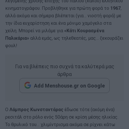
λεγόμενης χρυσής εποχής του παλιού (καλού) ελληνικού
κινηματογράφου. Προβλήθηκε για πρώτη φορά το
1967
,
αλλά ακόμα και σήμερα βλέπεται (για… νιοστή φορά) με
την ίδια ευχαρίστηση και ένα μόνιμο χαμόγελο στα
χείλη. Μπορεί να μιλάμε για
«Κάτι Κουρασμένα
Παλικάρια»
αλλά εμάς, ως τηλεθεατές, μας… ξεκουράζει
φουλ!
Για να βλέπεις πιο συχνά τα καλύτερά μας
άρθρα
Add Menshouse.gr on Google
Ο
Λάμπρος Κωνσταντάρας
έδωσε τότε (ακόμη ένα)
ρεσιτάλ στο ρόλο ενός 50άρη σε κρίση μέσης ηλικίας.
Το θρυλικό του… χλιμίντρισμα ακόμα σε ρίχνει κάτω