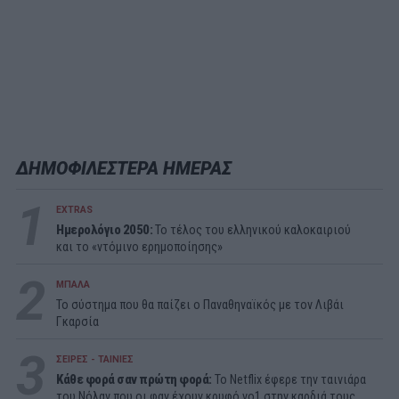
ΔΗΜΟΦΙΛΕΣΤΕΡΑ ΗΜΕΡΑΣ
1
EXTRAS
Ημερολόγιο 2050:
To τέλος του ελληνικού καλοκαιριού
και το «ντόμινο ερημοποίησης»
2
ΜΠΑΛΑ
Το σύστημα που θα παίζει ο Παναθηναϊκός με τον Λιβάι
Γκαρσία
3
ΣΕΙΡΕΣ - ΤΑΙΝΙΕΣ
Κάθε φορά σαν πρώτη φορά:
Το Netflix έφερε την ταινιάρα
του Νόλαν που οι φαν έχουν κρυφό νο1 στην καρδιά τους