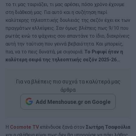
το τι μας ταιριάζει, τι μας αρέσει, πόσο χρόνο έχουμε
στη διάθεσή μας. Για αυτό και η συζήτηση περί
καλύτερης τηλεοπτικής δουλειάς της σεζόν έχει εκ των
πραγμάτων ελλείψεις. Σαν όμως βλέπεις πως 9/10 που
ρωτάς ενώ το ψάχνεις σου απαντάνε το ίδιο, διακρίνεις
αυτή την ταύτιση που γεννά βεβαιότητα. Και μπορείς,
πια, να το πεις δυνατά, με σιγουριά:
Το Ριφιφί ήταν η
καλύτερη σειρά της τηλεοπτικής σεζόν 2025-26…
Για να βλέπεις πιο συχνά τα καλύτερά μας
άρθρα
Add Menshouse.gr on Google
Η
Cosmote TV
επένδυσε ξανά στον
Σωτήρη Τσαφούλια
και η αλήθεια είναι πως δεν θα μπορούσε να πάει λάθος.