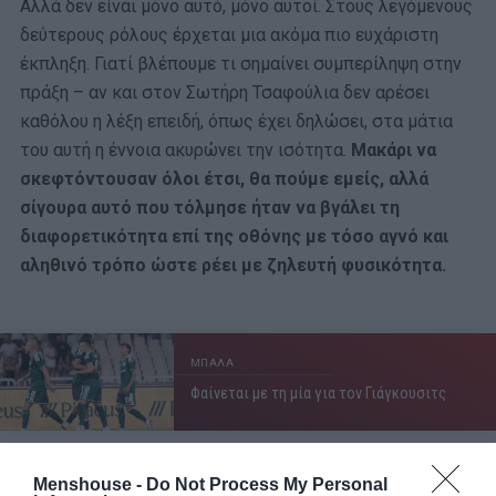
Αλλά δεν είναι μόνο αυτό, μόνο αυτοί. Στους λεγόμενους
δεύτερους ρόλους έρχεται μια ακόμα πιο ευχάριστη
έκπληξη. Γιατί βλέπουμε τι σημαίνει συμπερίληψη στην
πράξη – αν και στον Σωτήρη Τσαφούλια δεν αρέσει
καθόλου η λέξη επειδή, όπως έχει δηλώσει, στα μάτια
του αυτή η έννοια ακυρώνει την ισότητα.
Μακάρι να
σκεφτόντουσαν όλοι έτσι, θα πούμε εμείς, αλλά
σίγουρα αυτό που τόλμησε ήταν να βγάλει τη
διαφορετικότητα επί της οθόνης με τόσο αγνό και
αληθινό τρόπο ώστε ρέει με ζηλευτή φυσικότητα.
ΜΠΑΛΑ
Φαίνεται με τη μία για τον Γιάγκουσιτς
Menshouse -
Do Not Process My Personal