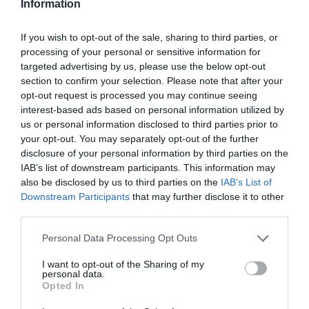
Ο
Δήμος Γιγαντάκης
ως
Αργύρης
, ένας
Information
«φτωχοδιάβολος» με νανισμό, που ήρθε ειδικά στην
Ελλάδα για τη σειρά – ζει μόνιμα στις ΗΠΑ. Η
Έλη Δρίβα
If you wish to opt-out of the sale, sharing to third parties, or
processing of your personal or sensitive information for
ως
Χριστίνα
, η οποία είναι ανάπηρη και κινείται με
targeted advertising by us, please use the below opt-out
αμαξίδιο. Ο
Αχιλλέας Ζέρβας (Θέμης
στη σειρά) που
section to confirm your selection. Please note that after your
έχει καταφέρει να χτίσει καριέρα στην υποκριτική παρά
opt-out request is processed you may continue seeing
το πρόβλημα τραυλισμού που αντιμετωπίζει.
interest-based ads based on personal information utilized by
us or personal information disclosed to third parties prior to
your opt-out. You may separately opt-out of the further
disclosure of your personal information by third parties on the
IAB’s list of downstream participants. This information may
also be disclosed by us to third parties on the
IAB’s List of
Downstream Participants
that may further disclose it to other
third parties.
Personal Data Processing Opt Outs
I want to opt-out of the Sharing of my
personal data.
Opted In