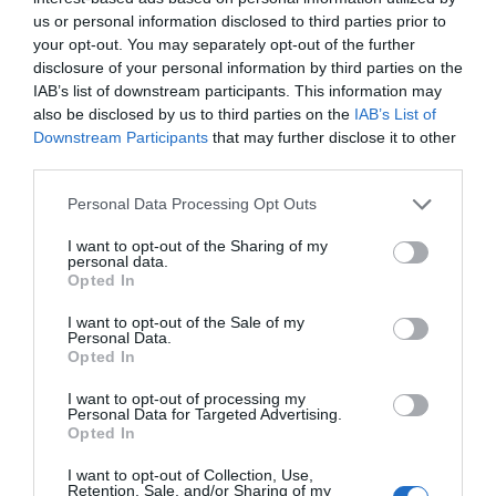
us or personal information disclosed to third parties prior to
ταινία.
your opt-out. You may separately opt-out of the further
disclosure of your personal information by third parties on the
Είναι ένα ιδιάζον μείγμα, αφού για κάθε έναν ισχύει κάτι
IAB’s list of downstream participants. This information may
διαφορετικό. Ο Σπέισι έχει να παίξει σε oscar-promising
also be disclosed by us to third parties on the
IAB’s List of
ταινία από το 2011 και το Margin Call. Η Μισέλ
Downstream Participants
that may further disclose it to other
Γουίλιαμς ήταν φέτος υποψήφια για τον ρόλο της στο
third parties.
Manchester By The Sea. Ο Γουόλμπεργκ είναι ο
Personal Data Processing Opt Outs
Γουόλμπεργκ.
I want to opt-out of the Sharing of my
personal data.
Opted In
ΜΠΑΛΑ
I want to opt-out of the Sale of my
Personal Data.
Η αλήθεια για τον Ετιέν Καμαρά
Opted In
I want to opt-out of processing my
Personal Data for Targeted Advertising.
Opted In
Αξίζει να αναφερθεί ότι ο Σκοτ θέλει να φύγει εντελώς
I want to opt-out of Collection, Use,
από το δράμα και να δώσει πιο θριλερική οπτική στην
Retention, Sale, and/or Sharing of my