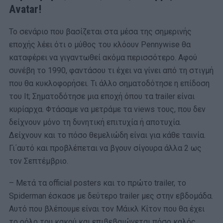
Avatar!
Το σενάριο που βασίζεται στα μέσα της σημερινής
εποχής λέει ότι ο μύθος του κλόουν Pennywise θα
καταφέρει να γιγαντωθεί ακόμα περισσότερο. Αφού
συνέβη το 1990, φαντάσου τι έχει να γίνει από τη στιγμή
που θα κυκλοφορήσει. Τι άλλο σηματοδότησε η επίδοση
του It; Σηματοδότησε μια εποχή όπου τα trailer είναι
κυρίαρχα. Φτάσαμε να μετράμε τα views τους, που δεν
δείχνουν μόνο τη δυνητική επιτυχία ή αποτυχία.
Δείχνουν και το πόσο θεμελιώδη είναι για κάθε ταινία.
Γι΄αυτό και προβλέπεται να βγουν σίγουρα άλλα 2 ως
τον Σεπτέμβριο.
– Μετά τα official posters και το πρώτο trailer, το
Spiderman έσκασε με δεύτερο trailer μες στην εβδομάδα.
Αυτό που βλέπουμε είναι τον Μάικλ Κίτον που θα έχει
το ρόλο του κακού και επιβεβαιώνεται πόσο καλός