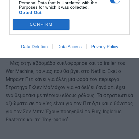
Personal Data that Is Unrelated with the
απαγωγή. Επίσης, η ταινία θα έρθει δεύτερη αφού ήδη το
Purposes for which it was collected.
FX ετοιμάζει σειρά 10 επεισοδίων σε σκηνοθεσία του
Opted Out
Ντάνι Μπόιλ.
CONFIRM
– Άλλο ένα trailer overload έχουμε στο War For The
Planet of the Apes που θα κυκλοφορήσει τον Ιούλιο. Ο
Data Deletion
Data Access
Privacy Policy
Γούντι Χάρελσον είναι πειστικότατος.
– Μες στην εβδομάδα κυκλοφόρησε και το trailer του
War Machine, ταινίας που θα βγει στο Netflix. Εκεί ο
Μπραντ Πιτ κάνει για άλλη μια φορά τον περίεργο
Στρατηγό Γκλεν ΜαΜάχον για να δείξει ξανά ότι έχει
ένα θεματάκι με τέτοιου είδους ρόλους. Τα στρατιωτικά
αξιώματα σε ταινίες είναι για τον Πιτ ό,τι και ο θάνατος
για τον Σον Μπιν. Έχουν προηγηθεί τα Fury, Inglorius
Basterds και το Troy φυσικά.