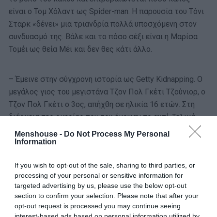
είναι ο Τομ Χόλαντ ως Spider-man. Η παρουσία του Τόνι
Σταρκ «δένει» μια τριανδρία πολλά υποσχόμενη στον
συνδυασμό της. Βάλε και το πόσο σέξι είναι η Μαρίσα
Τομέι ως θεία Μέι και δεν θες κάτι άλλο.
– Έμεινε στην σύγχρονη ιστορία ως Getty Kidnapping. Ο
μεγάλος γιος του μεγιστάνα Τζον Πολ Γκέτι Τζούνιορ, ο
Τζον Πολ Γκέτι ο 3ος, απήχθη σε ηλικία 16 ετών. Στη
διάρκεια της ομηρίας του του έκοψαν το αυτί. Τελικά
αφέθηκε ελεύθερος. Αυτή την υπόθεση θα αφηγηθεί ο
Menshouse -
Do Not Process My Personal
Information
Ρίντλι Σκοτ σε ταινία που ετοιμάζει για το τέλος του
2018. Αυτό βέβαια είναι γνωστό εδώ και μερικές
If you wish to opt-out of the sale, sharing to third parties, or
εβδομάδες.
processing of your personal or sensitive information for
targeted advertising by us, please use the below opt-out
Εκείνο που μάθαμε προσφάτως είναι ότι ο
section to confirm your selection. Please note that after your
Κέβιν Σπέισι, η Μισέλ Γουίλιαμς και ο Μαρκ
opt-out request is processed you may continue seeing
Γουόλμπεργκ συζητούν για να παίξουν στην
interest-based ads based on personal information utilized by