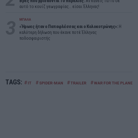
Βρες πού βρίσκονται 10 παραλίες:
Αν κάνεις 10/10 σε
αυτό το κουίζ γεωγραφίας... είσαι Έλληνας!
3
ΜΠΑΛΑ
«Ήρωες ήταν ο Παπαφλέσσας και ο Κολοκοτρώνης»:
Η
καλύτερη δήλωση που έκανε ποτέ Έλληνας
ποδοσφαιριστής
TAGS:
#
#
#
#
IT
SPIDER-MAN
TRAILER
WAR FOR THE PLANET O