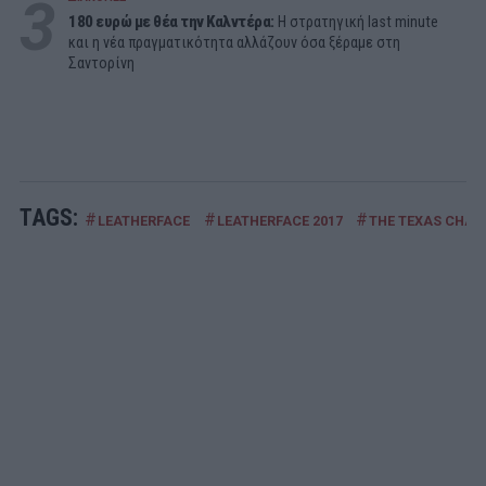
3
180 ευρώ με θέα την Καλντέρα:
Η στρατηγική last minute
και η νέα πραγματικότητα αλλάζουν όσα ξέραμε στη
Σαντορίνη
TAGS:
#
#
#
LEATHERFACE
LEATHERFACE 2017
THE TEXAS CHA