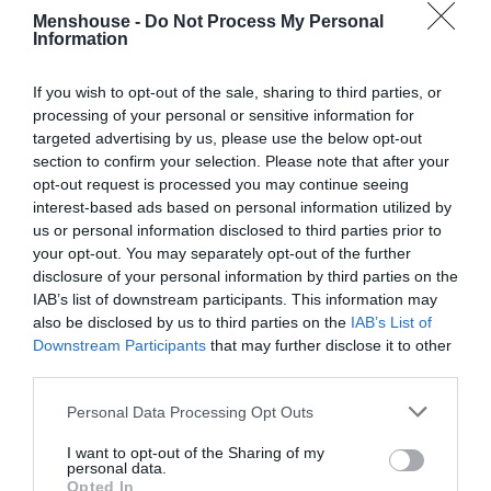
με το Πριόνι».
Menshouse -
Do Not Process My Personal
Information
Στην ταινία του 2017, τη θέση του παίρνει ο
29χρονος Βρετανός Φιν Τζόουνς –γνωστός
If you wish to opt-out of the sale, sharing to third parties, or
από το Game of Thrones-, ο οποίος θα
processing of your personal or sensitive information for
targeted advertising by us, please use the below opt-out
υποδυθεί το «τέρας» σε νεαρή ηλικία. Είπαμε,
section to confirm your selection. Please note that after your
άλλωστε, πρόκειται για prequel!
opt-out request is processed you may continue seeing
interest-based ads based on personal information utilized by
«Leatherface»: Η υπόθεση
us or personal information disclosed to third parties prior to
your opt-out. You may separately opt-out of the further
Ο μετέπειτα ψυχικά άρρωστος εκτελεστής με το
disclosure of your personal information by third parties on the
IAB’s list of downstream participants. This information may
πριόνι, συναντάται σε νεαρή ηλικία. Ο ίδιος και ακόμα
also be disclosed by us to third parties on the
IAB’s List of
τρεις συγκρατούμενοί του στην ψυχιατρική κλινική
Downstream Participants
that may further disclose it to other
όπου βρίσκεται έγκλειστος, δραπετεύουν. Μαζί τους
third parties.
και μια μικρή σε ηλικία νοσοκόμα την οποία αρπάζουν
Personal Data Processing Opt Outs
και… βυθίζουν στον απόλυτο εφιάλτη.
I want to opt-out of the Sharing of my
Η εμπλοκή ενός εξίσου διαταραγμένου
personal data.
Opted In