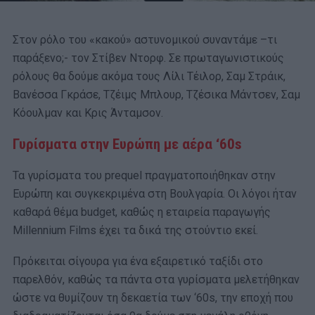
Στον ρόλο του «κακού» αστυνομικού συναντάμε –τι
παράξενο;- τον Στίβεν Ντορφ. Σε πρωταγωνιστικούς
ρόλους θα δούμε ακόμα τους Λίλι Τέιλορ, Σαμ Στράικ,
Βανέσσα Γκράσε, Τζέιμς Μπλουρ, Τζέσικα Μάντσεν, Σαμ
Κόουλμαν και Κρις Άνταμσον.
Γυρίσματα στην Ευρώπη με αέρα ‘60
s
Τα γυρίσματα του prequel πραγματοποιήθηκαν στην
Ευρώπη και συγκεκριμένα στη Βουλγαρία. Οι λόγοι ήταν
καθαρά θέμα budget, καθώς η εταιρεία παραγωγής
Millennium Films έχει τα δικά της στούντιο εκεί.
Πρόκειται σίγουρα για ένα εξαιρετικό ταξίδι στο
παρελθόν, καθώς τα πάντα στα γυρίσματα μελετήθηκαν
ώστε να θυμίζουν τη δεκαετία των ‘60s, την εποχή που