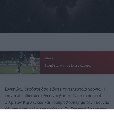
ΜΠΑΛΑ
Η αλήθεια για τον Ετιέν Καμαρά
Συνεπώς… ξεχάστε όσα είδατε τα τελευταία χρόνια. Η
ταινία «Leatherface» θα είναι βασισμένη στο original
φιλμ των Κιμ Χένκελ και Τόουμπ Χούπερ με τον Γκούναρ
Χάνσεν στον ρόλο του πρώτου «Σχιζοφρενή Δολοφόνου