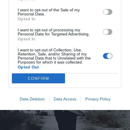
αστυνομικού καθιστά τη μοίρα του
Leatherface τραγική: Ένα αδυσώπητο τέρας
I want to opt-out of the Sale of my
Personal Data.
γεμάτο μίσος και οργή για κάθε τι ζωντανό
Opted In
γεννιέται και ζητά εκδίκηση. Το μυαλό του
I want to opt-out of processing my
νεαρού που μέλλει να εξελιχθεί στο πιο
Personal Data for Targeted Advertising.
σκληρό «τέρας» έχει καταστραφεί για πάντα.
Opted In
I want to opt-out of Collection, Use,
Retention, Sale, and/or Sharing of my
Personal Data that Is Unrelated with the
Purposes for which it was collected.
Opted Out
CONFIRM
Data Deletion
Data Access
Privacy Policy