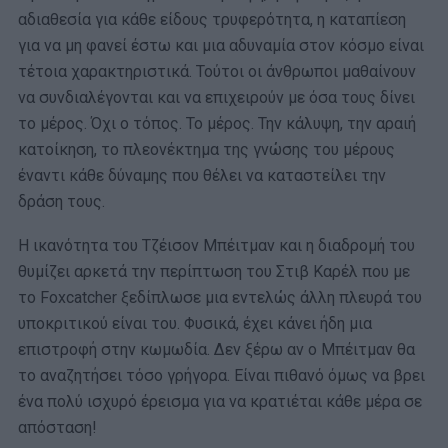
αδιαθεσία για κάθε είδους τρυφερότητα, η καταπίεση
για να μη φανεί έστω και μια αδυναμία στον κόσμο είναι
τέτοια χαρακτηριστικά. Τούτοι οι άνθρωποι μαθαίνουν
να συνδιαλέγονται και να επιχειρούν με όσα τους δίνει
το μέρος. Όχι ο τόπος. Το μέρος. Την κάλυψη, την αραιή
κατοίκηση, το πλεονέκτημα της γνώσης του μέρους
έναντι κάθε δύναμης που θέλει να καταστείλει την
δράση τους.
Η ικανότητα του Τζέισον Μπέιτμαν και η διαδρομή του
θυμίζει αρκετά την περίπτωση του Στιβ Καρέλ που με
το Foxcatcher ξεδίπλωσε μια εντελώς άλλη πλευρά του
υποκριτικού είναι του. Φυσικά, έχει κάνει ήδη μια
επιστροφή στην κωμωδία. Δεν ξέρω αν ο Μπέιτμαν θα
το αναζητήσει τόσο γρήγορα. Είναι πιθανό όμως να βρει
ένα πολύ ισχυρό έρεισμα για να κρατιέται κάθε μέρα σε
απόσταση!