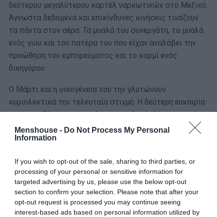
δεύτερου μεγαλύτερου καρτέλ ναρκωτικών στο Μεξικό.
Άγνωστα δεδομένα και επικίνδυνες κινήσεις τινάζουν
τα πάντα στον αέρα. Τα μυαλά του συνεργάτη, τα μυαλά
ενός γιου και του πατέρα του που είχαν αναλάβει την
προώθηση του εμπορεύματος και το κορμί ενός
δικηγόρου.
Ο Μάρτι και η οικογένεια του την γλυτώνουν
κυριολεκτικά την τελευταία στιγμή. Η δεύτερη ευκαιρία
που τους δίνεται τους φέρνει στο Ozark. Μια περιοχή
στο Μιζούρι με πολλές λίμνες, όπου βρίσκεται η
Menshouse -
Do Not Process My Personal
Information
μεγαλύτερη ακτογραμμή εσωτερικά των ΗΠΑ. Το χρήμα
που ρέει εκεί το καλοκαίρι είναι τεράστιο. Και δύσκολο
If you wish to opt-out of the sale, sharing to third parties, or
να ανιχνευτεί από τους κρατικούς φορείς. Ο Μάρτι
processing of your personal or sensitive information for
πείθει τον Ντελ, τον ηγέτη του καρτέλ, να πάει εκεί και
targeted advertising by us, please use the below opt-out
να ξεκινήσει από την αρχή. Στόχος είναι να «καθαρίσει»
section to confirm your selection. Please note that after your
opt-out request is processed you may continue seeing
8 εκατομμύρια δολάρια. Στο κυνήγι των επενδύσεων και
interest-based ads based on personal information utilized by
της σωτηρίας της ζωής του και της οικογένειας του, ο