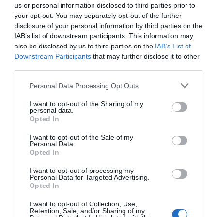
us or personal information disclosed to third parties prior to
Μάρτι θα έχει έναν σύμμαχο. Τη γυναίκα του Γουέντι
your opt-out. You may separately opt-out of the further
(Λόρα Λίνι). Οι εχθροί του είναι κατά τι περισσότεροι.
disclosure of your personal information by third parties on the
Όλοι εσωκλείονται σε αυτή την sui generis κατάσταση
IAB’s list of downstream participants. This information may
also be disclosed by us to third parties on the
IAB’s List of
που απαντάται στο Μιζούρι και άλλες μεσοπολιτείες.
Downstream Participants
that may further disclose it to other
third parties.
Personal Data Processing Opt Outs
ΜΠΑΛΑ
I want to opt-out of the Sharing of my
Η αλήθεια για τον Ετιέν Καμαρά
personal data.
Opted In
I want to opt-out of the Sale of my
Personal Data.
Opted In
I want to opt-out of processing my
Personal Data for Targeted Advertising.
Opted In
I want to opt-out of Collection, Use,
Retention, Sale, and/or Sharing of my