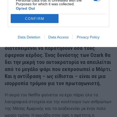
Personal Data that Is Unrelated with the
Purposes for which it was collected.
Opted Out
CONFIRM
Data Deletion
Data Access
Privacy Policy
Αυτό είναι οι σκληροί άνθρωποι που δεν είναι
διατεθειμένοι να παρατήσουν όσα τους
έφερναν κέρδος. Ένας δυνάστης των Ozark θα
δει την μικρή του αυτοκρατορία να απειλείται
από το μεγάλο ψάρι που εκπροσωπεί ο Μάρτι.
Και η αντίδραση – ως είθισται – είναι σε μια
ισορροπία τρόμου για τον πρωταγωνιστή.
Η σειρά του Netflix φαίνεται να έχει πάρει όλα τα
λαογραφικά στοιχεία και την κουλτούρα των ανθρώπων
της Μέσης Αμερικής και τα αναδεικνύει με έναν πολύ
ωραίο τρόπο. Η αγριάδα στην όψη, η αψύτητα, η