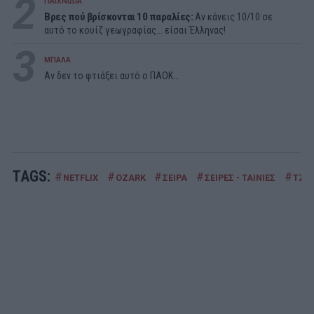
2
ΠΑΙΧΝΙΔΙΑ
Βρες πού βρίσκονται 10 παραλίες:
Αν κάνεις 10/10 σε
αυτό το κουίζ γεωγραφίας... είσαι Έλληνας!
3
ΜΠΑΛΑ
Αν δεν το φτιάξει αυτό ο ΠΑΟΚ…
TAGS:
#
#
#
#
#
NETFLIX
OZARK
ΣΕΙΡΑ
ΣΕΙΡΕΣ - ΤΑΙΝΙΕΣ
ΤΖΕ