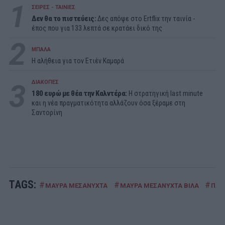
1
ΣΕΙΡΕΣ - ΤΑΙΝΙΕΣ
Δεν θα το πιστεύεις:
Δες απόψε στο Ertflix την ταινία -
έπος που για 133 λεπτά σε κρατάει δικό της
2
ΜΠΑΛΑ
Η αλήθεια για τον Ετιέν Καμαρά
3
ΔΙΑΚΟΠΕΣ
180 ευρώ με θέα την Καλντέρα:
Η στρατηγική last minute
και η νέα πραγματικότητα αλλάζουν όσα ξέραμε στη
Σαντορίνη
TAGS:
#
#
#
ΜΑΥΡΑ ΜΕΣΑΝΥΧΤΑ
ΜΑΥΡΑ ΜΕΣΑΝΥΧΤΑ ΒΙΛΑ
ΠΑΝ