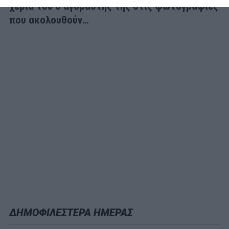
χέρια του ο αγοραστής της στις φωτογραφίες
που ακολουθούν…
ΔΗΜΟΦΙΛΕΣΤΕΡΑ ΗΜΕΡΑΣ