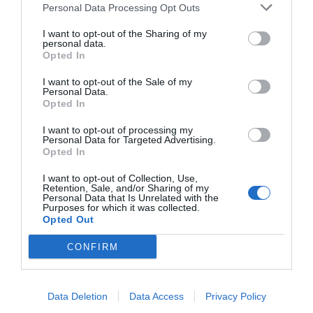
Personal Data Processing Opt Outs
I want to opt-out of the Sharing of my
personal data.
Η τιμή της; Μόλις 1.700.000 ευρώ, δηλαδή 2.615 ευρώ το
Opted In
τετραγωνικό μέτρο.
I want to opt-out of the Sale of my
Personal Data.
ΥΓ.
Μην περιμένετε να βρείτε μέσα σ’ αυτήν τον
Opted In
περίφημο κούρο που σόκαρε την τηλεοπτική Λένα λόγω
I want to opt-out of processing my
του… μορίου του, καθώς ο Πάνος Κοκκινόπουλος τον
Personal Data for Targeted Advertising.
Opted In
έχει τοποθετήσει στην είσοδο του γραφείου του!
I want to opt-out of Collection, Use,
Retention, Sale, and/or Sharing of my
Personal Data that Is Unrelated with the
Purposes for which it was collected.
ΜΠΑΛΑ
Opted Out
Η αλήθεια για τον Ετιέν Καμαρά
CONFIRM
Data Deletion
Data Access
Privacy Policy
Δείτε τη βίλα όπως ακριβώς θα την πάρει στα