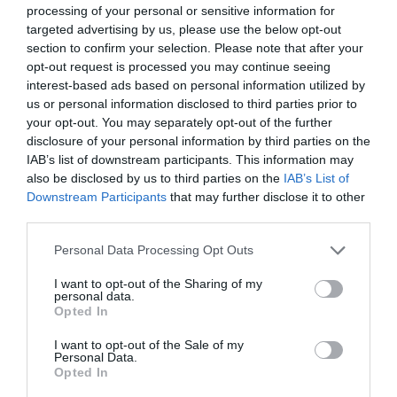
processing of your personal or sensitive information for
targeted advertising by us, please use the below opt-out
section to confirm your selection. Please note that after your
opt-out request is processed you may continue seeing
Γιατί παρά το γεγονός πως είναι έντονα απαισιόδοξη
interest-based ads based on personal information utilized by
σειρά- ουδείς μπορεί ν’ αλλάξει αυτό που είναι και το
us or personal information disclosed to third parties prior to
σύστημα στο τέλος «απορροφά» τους πάντες- και ο
your opt-out. You may separately opt-out of the further
νιχιλισμός φοράει το πιο καλό του κουστούμι,
disclosure of your personal information by third parties on the
IAB’s list of downstream participants. This information may
βλέποντάς την συντελείται ένα μικρό θαύμα: το ποτήρι
also be disclosed by us to third parties on the
IAB’s List of
αλλάζει και γίνεται μισογεμάτο.
Downstream Participants
that may further disclose it to other
third parties.
Γιατί το ληθαργικό του μοντάζ και η έλλειψη μουσικής-
πέραν των ήχων που παράγει η ίδια η Βαλτιμόρη-
δε
Personal Data Processing Opt Outs
σε κάνουν να πλήττεις, αλλά σκεπάζουν το κορμί σου με
I want to opt-out of the Sharing of my
μια ανεξήγητη, οικεία ζεστασιά.
personal data.
Opted In
Γιατί οι ηθοποιοί είναι τόσο καλά διαλεγμένοι, που το
I want to opt-out of the Sale of my
casting της σειράς θα έπρεπε να διδάσκεται σε
Personal Data.
Opted In
κινηματογραφικά σεμινάρια: χαρακτηριστικότερο