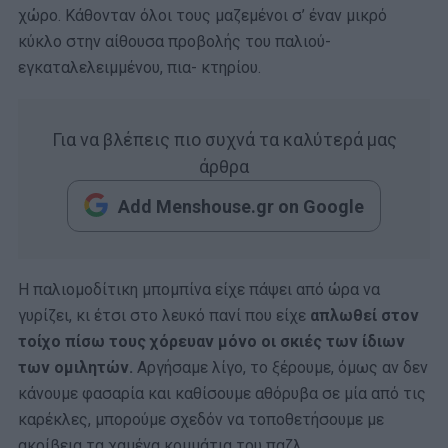
χώρο. Κάθονταν όλοι τους μαζεμένοι σ’ έναν μικρό
κύκλο στην αίθουσα προβολής του παλιού-
εγκαταλελειμμένου, πια- κτηρίου.
Για να βλέπεις πιο συχνά τα καλύτερά μας
άρθρα
Add Menshouse.gr on Google
Η παλιομοδίτικη μπομπίνα είχε πάψει από ώρα να
γυρίζει, κι έτσι στο λευκό πανί που είχε
απλωθεί στον
τoίχο πίσω τους χόρευαν μόνο οι σκιές των ίδιων
των ομιλητών.
Αργήσαμε λίγο, το ξέρουμε, όμως αν δεν
κάνουμε φασαρία και καθίσουμε αθόρυβα σε μία από τις
καρέκλες, μπορούμε σχεδόν να τοποθετήσουμε με
ακρίβεια τα χαμένα κομμάτια του παζλ.