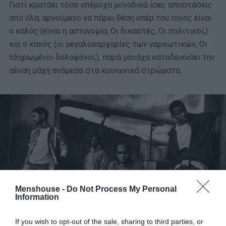
Γιατί κρατάει τόσο υπέροχα μοναδικά ίσες αποστάσεις
από όλα, αρνούμενο να πάρει θέση υπέρ του ποιος είναι
ο καλός (είναι η αστυνομία; Οι δικαστές; Οι πολιτικοί;)
και ο κακός (οι μεγαλοκαρχαρίες των ναρκωτικών; Οι
πληρωμένοι δολοφόνοι;), παρά μονάχα καταδεικνύει την
αέναη μάχη ανάμεσα στα κοινωνικά στρώματα.
Menshouse -
Do Not Process My Personal
Information
If you wish to opt-out of the sale, sharing to third parties, or