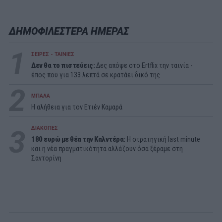
ΔΗΜΟΦΙΛΕΣΤΕΡΑ ΗΜΕΡΑΣ
1
ΣΕΙΡΕΣ - ΤΑΙΝΙΕΣ
Δεν θα το πιστεύεις:
Δες απόψε στο Ertflix την ταινία -
έπος που για 133 λεπτά σε κρατάει δικό της
2
ΜΠΑΛΑ
Η αλήθεια για τον Ετιέν Καμαρά
3
ΔΙΑΚΟΠΕΣ
180 ευρώ με θέα την Καλντέρα:
Η στρατηγική last minute
και η νέα πραγματικότητα αλλάζουν όσα ξέραμε στη
Σαντορίνη