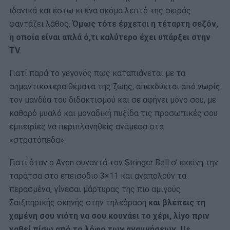
ιδανικά και έστω κι ένα ακόμα λεπτό της σειράς
φαντάζει λάθος.
Όμως τότε έρχεται η τέταρτη σεζόν,
η οποία είναι απλά ό,τι καλύτερο έχει υπάρξει στην
TV.
Γιατί παρά το γεγονός πως καταπιάνεται με τα
σημαντικότερα θέματα της ζωής, απεκδύεται από νωρίς
τον μανδύα του διδακτισμού και σε αφήνει μόνο σου, με
καθαρό μυαλό και μοναδική πυξίδα τις προσωπικές σου
εμπειρίες να περιπλανηθείς ανάμεσα στα
«στρατόπεδα».
Γιατί όταν ο Avon συναντά τον Stringer Bell σ’ εκείνη την
ταράτσα στο επεισόδιο 3×11 και αναπολούν τα
περασμένα, γίνεσαι μάρτυρας της πιο αμιγούς
Σαιξπηρικής σκηνής στην τηλεόραση
και βλέπεις τη
χαμένη σου νιότη να σου κουνάει το χέρι, λίγο πριν
χαθεί πίσω από το λόφο των αναμνήσεων. Us,