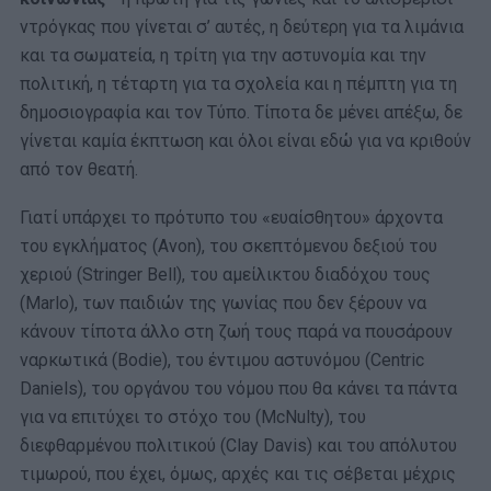
ντρόγκας που γίνεται σ’ αυτές, η δεύτερη για τα λιμάνια
και τα σωματεία, η τρίτη για την αστυνομία και την
πολιτική, η τέταρτη για τα σχολεία και η πέμπτη για τη
δημοσιογραφία και τον Τύπο. Τίποτα δε μένει απέξω, δε
γίνεται καμία έκπτωση και όλοι είναι εδώ για να κριθούν
από τον θεατή.
Γιατί υπάρχει το πρότυπο του «ευαίσθητου» άρχοντα
του εγκλήματος (Avon), του σκεπτόμενου δεξιού του
χεριού (Stringer Bell), του αμείλικτου διαδόχου τους
(Marlo), των παιδιών της γωνίας που δεν ξέρουν να
κάνουν τίποτα άλλο στη ζωή τους παρά να πουσάρουν
ναρκωτικά (Bodie), του έντιμου αστυνόμου (Centric
Daniels), του οργάνου του νόμου που θα κάνει τα πάντα
για να επιτύχει το στόχο του (McNulty), του
διεφθαρμένου πολιτικού (Clay Davis) και του απόλυτου
τιμωρού, που έχει, όμως, αρχές και τις σέβεται μέχρις