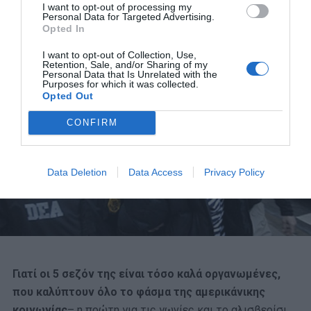
παράδειγμα όλων η διαβόητη Snoop, την οποία
I want to opt-out of processing my
Personal Data for Targeted Advertising.
υποδυόταν η Felicia Pearson που στην πραγματική της
Opted In
ζωή διακινούσε ναρκωτικά για να ζήσει.
I want to opt-out of Collection, Use,
Retention, Sale, and/or Sharing of my
Personal Data that Is Unrelated with the
Purposes for which it was collected.
Opted Out
CONFIRM
Data Deletion
Data Access
Privacy Policy
Γιατί οι 5 σεζόν της είναι τόσο καλά οργανωμένες,
που καλύπτουν όλο το φάσμα της αμερικάνικης
κοινωνίας
– η πρώτη για τις γωνίες και το αλισβερίσι