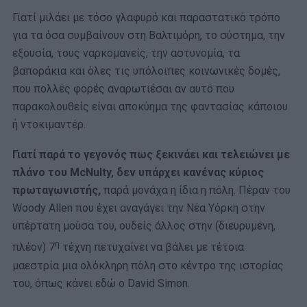
Γιατί μιλάει με τόσο γλαφυρό και παραστατικό τρόπο
για τα όσα συμβαίνουν στη Βαλτιμόρη, το σύστημα, την
εξουσία, τους ναρκομανείς, την αστυνομία, τα
βαποράκια και όλες τις υπόλοιπες κοινωνικές δομές,
που πολλές φορές αναρωτιέσαι αν αυτό που
παρακολουθείς είναι αποκύημα της φαντασίας κάποιου
ή ντοκιμαντέρ.
Γιατί παρά το γεγονός πως ξεκινάει και τελειώνει με
πλάνο του McNulty, δεν υπάρχει κανένας κύριος
πρωταγωνιστής,
παρά μονάχα η ίδια η πόλη. Πέραν του
Woody Allen που έχει αναγάγει την Νέα Υόρκη στην
υπέρτατη μούσα του, ουδείς άλλος στην (διευρυμένη,
η
πλέον) 7
τέχνη πετυχαίνει να βάλει με τέτοια
μαεστρία μια ολόκληρη πόλη στο κέντρο της ιστορίας
του, όπως κάνει εδώ ο David Simon.