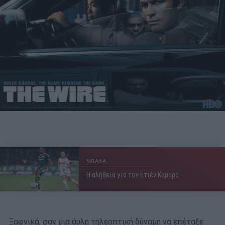
ΜΠΑΛΑ
Η αλήθεια για τον Ετιέν Καμαρά
Ξαφνικά, σαν μια άυλη τηλεοπτική δύναμη να επέταξε