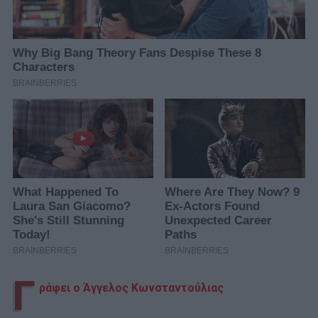
Γ
ράφει ο Άγγελος Κωνσταντούλιας