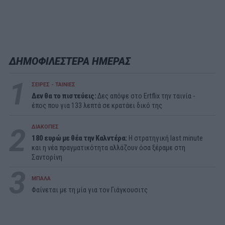
ΔΗΜΟΦΙΛΕΣΤΕΡΑ ΗΜΕΡΑΣ
1
ΣΕΙΡΕΣ - ΤΑΙΝΙΕΣ
Δεν θα το πιστεύεις:
Δες απόψε στο Ertflix την ταινία -
έπος που για 133 λεπτά σε κρατάει δικό της
2
ΔΙΑΚΟΠΕΣ
180 ευρώ με θέα την Καλντέρα:
Η στρατηγική last minute
και η νέα πραγματικότητα αλλάζουν όσα ξέραμε στη
Σαντορίνη
3
ΜΠΑΛΑ
Φαίνεται με τη μία για τον Γιάγκουσιτς