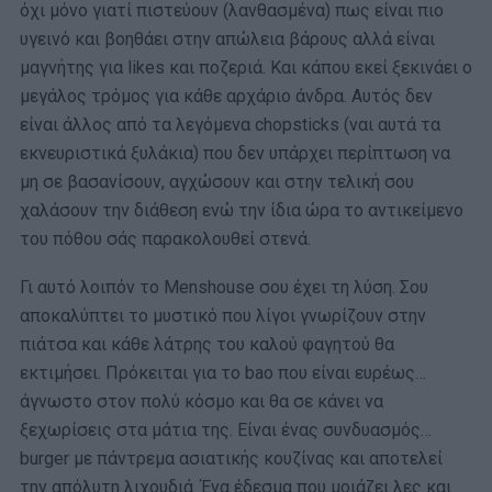
όχι μόνο γιατί πιστεύουν (λανθασμένα) πως είναι πιο
υγεινό και βοηθάει στην απώλεια βάρους αλλά είναι
μαγνήτης για likes και ποζεριά. Και κάπου εκεί ξεκινάει ο
μεγάλος τρόμος για κάθε αρχάριο άνδρα. Αυτός δεν
είναι άλλος από τα λεγόμενα chopsticks (ναι αυτά τα
εκνευριστικά ξυλάκια) που δεν υπάρχει περίπτωση να
μη σε βασανίσουν, αγχώσουν και στην τελική σου
χαλάσουν την διάθεση ενώ την ίδια ώρα το αντικείμενο
του πόθου σάς παρακολουθεί στενά.
Γι αυτό λοιπόν το Menshouse σου έχει τη λύση. Σου
αποκαλύπτει το μυστικό που λίγοι γνωρίζουν στην
πιάτσα και κάθε λάτρης του καλού φαγητού θα
εκτιμήσει. Πρόκειται για το bao που είναι ευρέως…
άγνωστο στον πολύ κόσμο και θα σε κάνει να
ξεχωρίσεις στα μάτια της. Είναι ένας συνδυασμός…
burger με πάντρεμα ασιατικής κουζίνας και αποτελεί
την απόλυτη λιχουδιά. Ένα έδεσμα που μοιάζει λες και