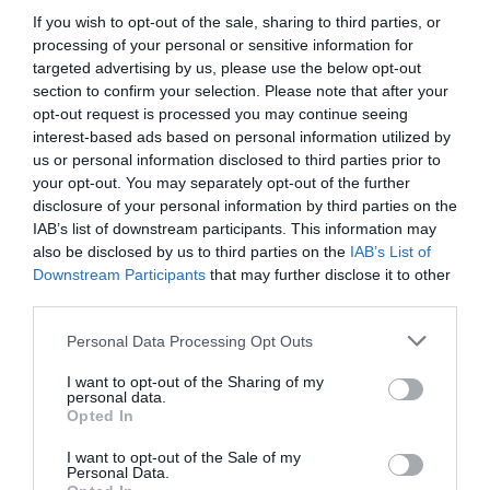
If you wish to opt-out of the sale, sharing to third parties, or
processing of your personal or sensitive information for
targeted advertising by us, please use the below opt-out
section to confirm your selection. Please note that after your
opt-out request is processed you may continue seeing
interest-based ads based on personal information utilized by
us or personal information disclosed to third parties prior to
your opt-out. You may separately opt-out of the further
disclosure of your personal information by third parties on the
IAB’s list of downstream participants. This information may
Για πολλούς θεωρείται το τελειότερο street food πιάτο
also be disclosed by us to third parties on the
IAB’s List of
του πλανήτη και μας ήρθε από το μακρινό Ταϊβάν (κάπου
Downstream Participants
that may further disclose it to other
εκεί μπορείς να τις πετάξεις και σάλτσες για το ταξίδι
third parties.
που είχες κάνει κάποτε στη Δημοκρατία της Κίνας αλλά
Personal Data Processing Opt Outs
μη το παρακάνεις με εξωτικές χορεύτριες με λουλούδια
γιατί σε βλέπω να μένεις με το bao στο χέρι).
I want to opt-out of the Sharing of my
personal data.
Πρωτοσυστήθηκε στον δυτικό κόσμο από τον σεφ
Opted In
David Chang στη Νέα Υόρκη και μέσα σε λίγο χρόνο
κατάφερε να κατακτήσει όλο τον πλανήτη. Το
I want to opt-out of the Sale of my
Personal Data.
“ταϊβανέζικο χάμπουργκερ” όπως το αποκαλούν οι