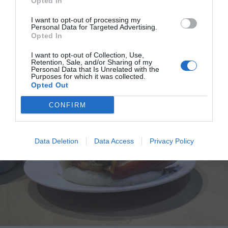
Opted In
ντόπιοι αποτελείται από ψωμί στον ατμό γεμισμένο με
I want to opt-out of processing my
χοιρινή πανσέτα μαριναρισμένη σε σόγια και μπαχαρικά,
Personal Data for Targeted Advertising.
Opted In
συνοδεία φυστικιών και chili. Πιστέψτε μας, είναι
μεγαλύτερη κόλαση από ότι ακούγεται.
I want to opt-out of Collection, Use,
Retention, Sale, and/or Sharing of my
Personal Data that Is Unrelated with the
Purposes for which it was collected.
Opted Out
CONFIRM
Data Deletion
Data Access
Privacy Policy