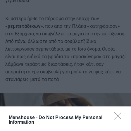
γιγαντωθεί.
Κι ύστερα ήρθε το πέρασμα στην εποχή των
«
ρεμπετάδικων
», που από την Πλάκα «κατηφόρισαν»
στα Εξάρχεια, να συμβάλλει τα μέγιστα στην εκτόξευση.
Από πάνω άλλωστε από το σουβλατζίδικο
λειτουργούσε ρεμπετάδικο, με το ίδιο όνομα. Ουσία
είναι πως ειδικά τα βράδια το «προσκύνημα» στο μαγαζί
λάμβανε τεράστιες διαστάσεις, ήταν κάτι σαν
απαραίτητο «με συμβουλή γιατρού» το να φας κάτι, να
στανιάρεις μετά τα ποτά.
Menshouse -
Do Not Process My Personal
Information