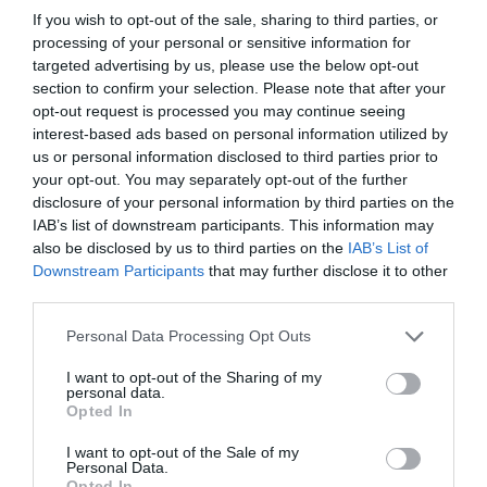
If you wish to opt-out of the sale, sharing to third parties, or
processing of your personal or sensitive information for
targeted advertising by us, please use the below opt-out
section to confirm your selection. Please note that after your
opt-out request is processed you may continue seeing
interest-based ads based on personal information utilized by
us or personal information disclosed to third parties prior to
your opt-out. You may separately opt-out of the further
disclosure of your personal information by third parties on the
IAB’s list of downstream participants. This information may
also be disclosed by us to third parties on the
IAB’s List of
Downstream Participants
that may further disclose it to other
ΜΠΑΛΑ
third parties.
Η αλήθεια για τον Ετιέν Καμαρά
Personal Data Processing Opt Outs
I want to opt-out of the Sharing of my
personal data.
Τα χρόνια πέρασαν και ο Κάββουρας βρέθηκε
Opted In
αντιμέτωπος με
ισχυρό ανταγωνισμό.
Το street food
I want to opt-out of the Sale of my
στην Αθήνα εξελίχθηκε σε ένα «σπορ» που πρέπει να
Personal Data.
Opted In