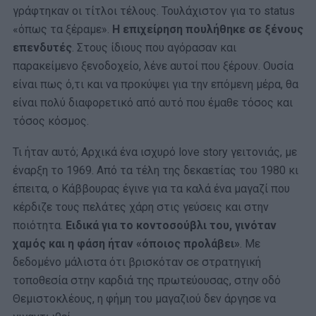
γράφτηκαν οι τίτλοι τέλους. Τουλάχιστον για το status
«όπως τα ξέραμε».
Η επιχείρηση πουλήθηκε σε ξένους
επενδυτές
. Στους ίδιους που αγόρασαν και
παρακείμενο ξενοδοχείο, λένε αυτοί που ξέρουν. Ουσία
είναι πως ό,τι και να προκύψει για την επόμενη μέρα, θα
είναι πολύ διαφορετικό από αυτό που έμαθε τόσος και
τόσος κόσμος.
Τι ήταν αυτό; Αρχικά ένα ισχυρό love story γειτονιάς, με
έναρξη το 1969. Από τα τέλη της δεκαετίας του 1980 κι
έπειτα, ο Κάββουρας έγινε για τα καλά ένα μαγαζί που
κέρδιζε τους πελάτες χάρη στις γεύσεις και στην
ποιότητα.
Ειδικά για το κοντοσούβλι του, γινόταν
χαμός και η φάση ήταν «όποιος προλάβει»
. Με
δεδομένο μάλιστα ότι βρισκόταν σε στρατηγική
τοποθεσία στην καρδιά της πρωτεύουσας, στην οδό
Θεμιστοκλέους, η φήμη του μαγαζιού δεν άργησε να