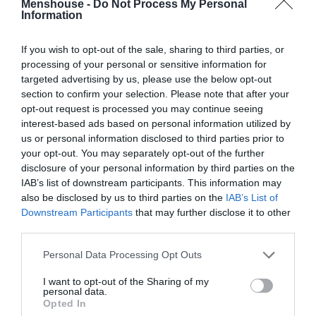
Menshouse -
Do Not Process My Personal
Information
Οι δύο φετινές προτάσεις των Burger King που
If you wish to opt-out of the sale, sharing to third parties, or
εκτόξευσε την δημοτικότητα για τα γαριδάκια Cheetos,
processing of your personal or sensitive information for
targeted advertising by us, please use the below opt-out
που στο site τους έφτασαν να πωλούν μέχρι και
section to confirm your selection. Please note that after your
κοσμήματα των 20.000 δολαρίων! Η απόδειξη πως τα
opt-out request is processed you may continue seeing
γαριδάκια πάνε με τα πάντα!
interest-based ads based on personal information utilized by
us or personal information disclosed to third parties prior to
Cracker Jack & Mac Dog
your opt-out. You may separately opt-out of the further
disclosure of your personal information by third parties on the
IAB’s list of downstream participants. This information may
also be disclosed by us to third parties on the
IAB’s List of
Downstream Participants
that may further disclose it to other
third parties.
Personal Data Processing Opt Outs
I want to opt-out of the Sharing of my
personal data.
Opted In