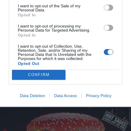
I want to opt-out of the Sale of my
Personal Data.
Opted In
I want to opt-out of processing my
Personal Data for Targeted Advertising.
Αυτό το «κολασμένο» hot dog «γεννήθηκε» στο
Opted In
εστιατόριο του γηπέδου PNC Park των Pittsburgh
I want to opt-out of Collection, Use,
Pirates. Περιέχει (προφανώς…) λουκάνικο, μακαρόνια με
Retention, Sale, and/or Sharing of my
Personal Data that Is Unrelated with the
τυρί, πιπεριές χαλαπένιος, αλμυρή σος καραμέλας και
Purposes for which it was collected.
Opted Out
Cracker Jack, ένα μείγμα καραμελωμένου ποπ κορν και
ξηρών καρπών. Και επειδή όλα αυτά δεν χωρούν σε
CONFIRM
ψωμάκι προτιμήθηκε η αραβική πίτα.
Angriest Whopper
Data Deletion
Data Access
Privacy Policy