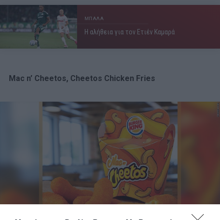
ΜΠΑΛΑ
Η αλήθεια για τον Ετιέν Καμαρά
Mac n’ Cheetos, Cheetos Chicken Fries