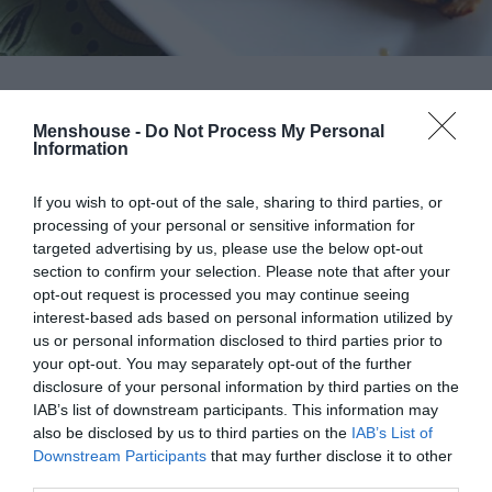
Menshouse -
Do Not Process My Personal
Information
ΜΠΑΛΑ
Η αλήθεια για τον Ετιέν Καμαρά
If you wish to opt-out of the sale, sharing to third parties, or
processing of your personal or sensitive information for
targeted advertising by us, please use the below opt-out
section to confirm your selection. Please note that after your
opt-out request is processed you may continue seeing
Εκτέλεση
interest-based ads based on personal information utilized by
us or personal information disclosed to third parties prior to
Κόβουμε και αφαιρούμε ένα μικρό μέρος από την κορυφή
your opt-out. You may separately opt-out of the further
του σκόρδου. Τυλίγουμε το υπόλοιπο σε ένα
disclosure of your personal information by third parties on the
αλουμινόχαρτο και το ψήνουμε στο φούρνο, στους 150
IAB’s list of downstream participants. This information may
βαθμούς για μία ώρα μέχρι το εσωτερικό του μέρος να
also be disclosed by us to third parties on the
IAB’s List of
Downstream Participants
that may further disclose it to other
γεμίσει με «κρέμα».
third parties.