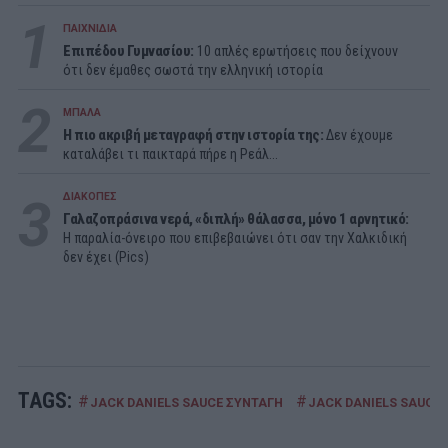
1
ΠΑΙΧΝΙΔΙΑ
Επιπέδου Γυμνασίου:
10 απλές ερωτήσεις που δείχνουν
ότι δεν έμαθες σωστά την ελληνική ιστορία
2
ΜΠΑΛΑ
Η πιο ακριβή μεταγραφή στην ιστορία της:
Δεν έχουμε
καταλάβει τι παικταρά πήρε η Ρεάλ...
3
ΔΙΑΚΟΠΕΣ
Γαλαζοπράσινα νερά, «διπλή» θάλασσα, μόνο 1 αρνητικό:
Η παραλία-όνειρο που επιβεβαιώνει ότι σαν την Χαλκιδική
δεν έχει (Pics)
TAGS:
#
#
JACK DANIELS SAUCE ΣΥΝΤΑΓΗ
JACK DANIELS SAUCE 