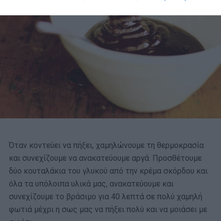
Όταν κοντεύει να πήξει, χαμηλώνουμε τη θερμοκρασία
και συνεχίζουμε να ανακατεύουμε αργά. Προσθέτουμε
δύο κουταλάκια του γλυκού από την κρέμα σκόρδου και
όλα τα υπόλοιπα υλικά μας, ανακατεύουμε και
συνεχίζουμε το βράσιμο για 40 λεπτά σε πολύ χαμηλή
φωτιά μέχρι η σως μας να πήξει πολύ και να μοιάσει με