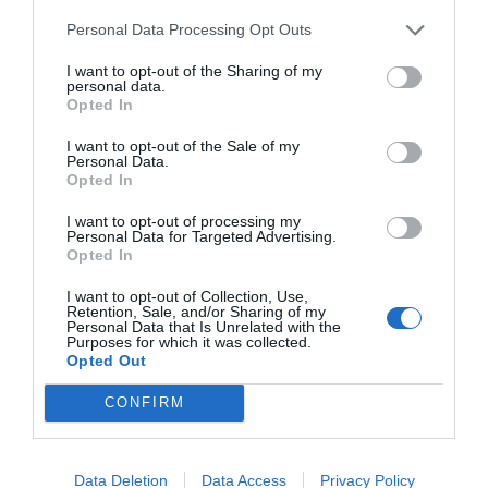
Σε μία μικρή κατσαρόλα ρίχνουμε το νερό, τις teriyaki
Personal Data Processing Opt Outs
και soy sauce, το χυμό ανανά και τη ζάχαρη,
I want to opt-out of the Sharing of my
ανακατεύοντας συνεχώς σε δυνατή φωτιά μέχρι το
personal data.
μείγμα να «δέσει».
Opted In
I want to opt-out of the Sale of my
Personal Data.
Opted In
I want to opt-out of processing my
Personal Data for Targeted Advertising.
Opted In
I want to opt-out of Collection, Use,
Retention, Sale, and/or Sharing of my
Personal Data that Is Unrelated with the
Purposes for which it was collected.
Opted Out
CONFIRM
Data Deletion
Data Access
Privacy Policy