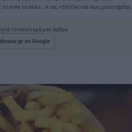
ς το είπε το άλλο… Α ναι, τζατζίκι και σως μουστάρδας
συχνά τα καλύτερά μας άρθρα
house.gr on Google