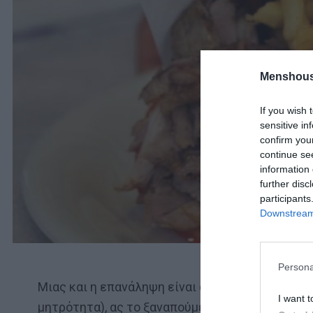
Menshous
If you wish 
sensitive in
confirm you
continue se
information 
further disc
participants
Downstream 
Persona
Μιας και η επανάληψη είναι συγγενής πρώτου 
I want t
μητρότητα), ας το ξαναπούμε: γελάνε και τα σκυ