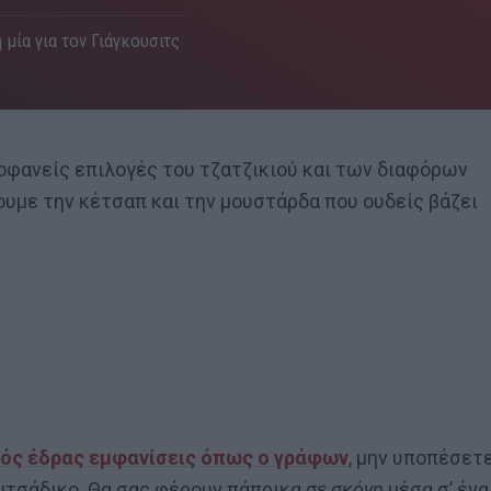
 μία για τον Γιάγκουσιτς
οφανείς επιλογές του τζατζικιού και των διαφόρων
ουμε την κέτσαπ και την μουστάρδα που ουδείς βάζει
τός έδρας εμφανίσεις όπως ο γράφων
, μην υποπέσετ
υιτσάδικο. Θα σας φέρουν πάπρικα
σε σκόνη
μέσα σ’ ένα