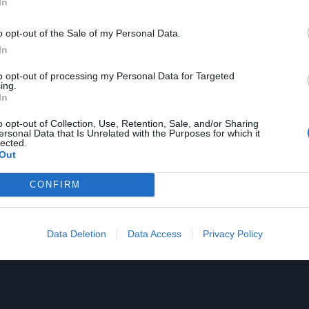
In
τών (μη γελάτε Θεσσαλονικείς, τα λένε
πράγματι
 πιο απελπιστική κι από εγκαταλελειμμένη καντίνα
o opt-out of the Sale of my Personal Data.
In
to opt-out of processing my Personal Data for Targeted
ing.
In
σσαλονίκη έχουμε
σαλάτες
αλοιφές να φάνε και οι
ί, βλέπετε, στα σάντουίτς μας (πιτόγυρα, τυλιχτά- το
o opt-out of Collection, Use, Retention, Sale, and/or Sharing
ersonal Data that Is Unrelated with the Purposes for which it
 τι θα βάλεις για ν’ «αγκαλιάσει» την πίτα σου.
lected.
Out
CONFIRM
Data Deletion
Data Access
Privacy Policy