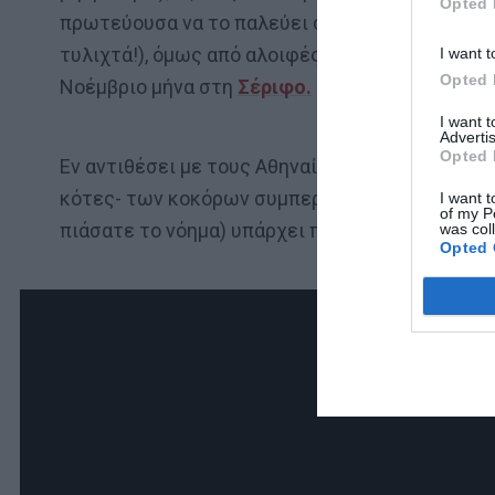
Opted 
πρωτεύουσα να το παλεύει στο θέμα των τυλιχ
τυλιχτά!), όμως από αλοιφές η κατάσταση είναι
I want t
Opted 
Νοέμβριο μήνα στη
Σέριφο.
I want 
Advertis
Opted 
Εν αντιθέσει με τους Αθηναίους, εμείς στη Θε
κότες- των κοκόρων συμπεριλαμβανομένων. Γιατ
I want t
of my P
πιάσατε το νόημα) υπάρχει πληθώρα επιλογών στο
was col
Opted 