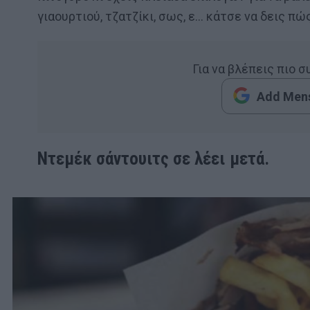
γιαουρτιού, τζατζίκι, σως, ε… κάτσε να δεις πώ
Για να βλέπεις πιο 
Add Mens
Ντεμέκ σάντουιτς σε λέει μετά.