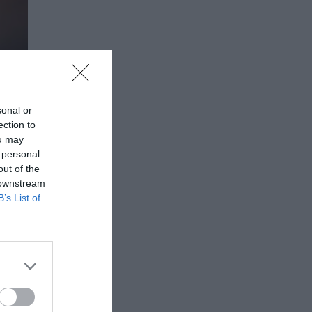
sonal or
ection to
ou may
 personal
out of the
 downstream
B’s List of