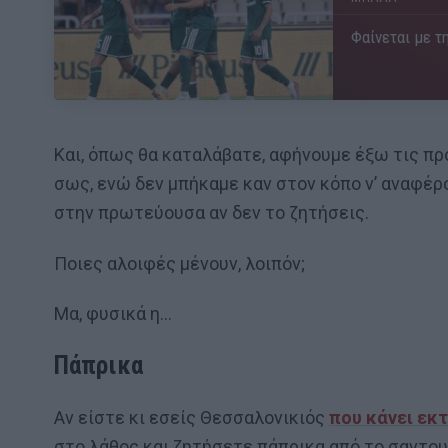
Φαίνεται με τη
Και, όπως θα καταλάβατε, αφήνουμε έξω τις πρ
σως, ενώ δεν μπήκαμε καν στον κόπο ν’ αναφέρ
στην πρωτεύουσα αν δεν το ζητήσεις.
Ποιες αλοιφές μένουν, λοιπόν;
Μα, φυσικά η…
Πάπρικα
Αν είστε κι εσείς Θεσσαλονικιός
που κάνει εκ
στο λάθος και ζητήσετε πάπρικα από το σαντο