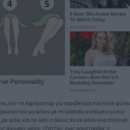
ενα, σαν τα λαμπραντόρ για παράδειγμα που είναι φύσε
(εκείνα που μοιάζουν με τετράποδο κινούμενο μίσος
ρε φίλε, και σε λέει ο άλλος θα σε κάνει ένα σπέσιαλ
εις αλοιφές μέσα- τζατζίκι, σως μουστάρδας ή