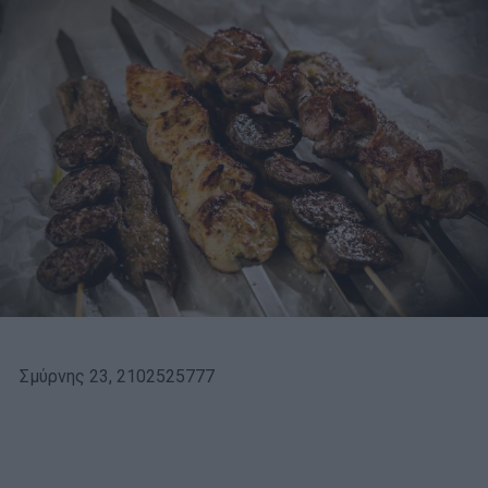
Σμύρνης 23, 2102525777