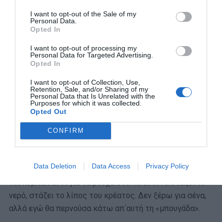
I want to opt-out of the Sale of my
Personal Data.
Opted In
I want to opt-out of processing my
Personal Data for Targeted Advertising.
Opted In
I want to opt-out of Collection, Use,
Πλατεία Κωνσταντινουπόλεως 1, 2102585878
Retention, Sale, and/or Sharing of my
Personal Data that Is Unrelated with the
Purposes for which it was collected.
Δήμος
Opted Out
Ένα από τα θρυλικότερα σουβλατζίδικα της Νέας
CONFIRM
Φιλαδέλφειας. Από το 1980 χορταίνει κοσμάκη. Το πιο
εντυπωσιακό στο μενού του είναι η κρεμαστή ποικιλία
Data Deletion
Data Access
Privacy Policy
κρεατικών. Λες κι έχεις απλώσει λουκάνικα, μπριζόλες
και κεμπάπ αντί για τα ρούχα σου. Κι αντί να στάζει το
νερό, στάζει το λίπος του κρέατος. Δεν ξέρω για σένα,
αλλά εγώ θα περνούσα κάτω απ΄αυτή τη «μπουγάδα».