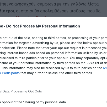
έπει να ανησυχούν, σύμφωνα με την εν λόγω λίστα,
δίατροι
, οι οποίοι θα απολαμβάνουν μισθούς που θα
αφορά το
Ηνωμένο Βασίλειο.
e -
Do Not Process My Personal Information
να κερδίσουν περισσότερες από 200.000 λίρες.
ν επαγγελμάτων υγείας βρίσκονται σε ύφεση, ωστόσο
to opt-out of the sale, sharing to third parties, or processing of your per
formation for targeted advertising by us, please use the below opt-out s
αν κατά 20% για το 2022.
r selection. Please note that after your opt-out request is processed y
eing interest-based ads based on personal information utilized by us or
disclosed to third parties prior to your opt-out. You may separately opt-
losure of your personal information by third parties on the IAB’s list of
. This information may also be disclosed by us to third parties on the
IA
Participants
that may further disclose it to other third parties.
 τον Ετιέν Καμαρά
l Data Processing Opt Outs
o opt-out of the Sharing of my personal data.