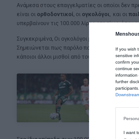
Ανάμεσα στους επαγγελματίες οι οποίοι δεν πρ
είναι οι
ορθοδοντικοί
, οι
ογκολόγοι
, και οι
παι
υπερβαίνουν τις 100.000 λίρες ετησίως, όσον 
Menshous
Συγκεκριμένα, Οι ογκολόγοι μπορούν ακόμη και 
Σημειώνεται πως παρόλο που οι μισθοί κάποιω
If you wish 
sensitive in
κάποιοι άλλοι μισθοί από τον ίδιο χώρο αυξήθηκ
confirm you
continue se
information 
further disc
participants
ΜΠΑΛΑ
Downstream 
Η αλήθεια για
Persona
I want t