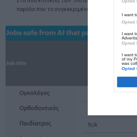
Στα ίδια επίπεδα, των 100.000 λιρών, πρόκειται
Opted 
παρόλο που το συγκεκριμένο επάγγελμα δεν κα
I want t
Opted 
I want 
Advertis
Opted 
I want t
of my P
was col
Opted 