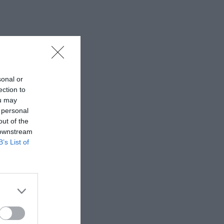
sonal or
ection to
ou may
 personal
out of the
 downstream
B’s List of