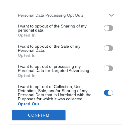
third parties.
Όσμοντ, την παντρεύτηκε για τα λεφτά της και με αυτά
έκανε επενδύσεις και έχτισε τη δική του περιουσία.
Personal Data Processing Opt Outs
Μετά τον πρώτο χρόνο του γάμου τους φάνηκε το
I want to opt-out of the Sharing of my
αληθινό του πρόσωπο. Θα μπορούσε κάποιος να πει ότι
personal data.
τους άλλαξε η αποβολή στην εγκυμοσύνη της Ίζαμπελ,
Opted In
όμως αυτό θα ήταν ψέμα.
I want to opt-out of the Sale of my
Personal Data.
Opted In
Ο Γκίλμπερτ ήθελε να χρησιμοποιήσει την Ίζαμπελ εξ
αρχής και όλα θα συνέβαιναν ακόμα και χωρίς την
I want to opt-out of processing my
Personal Data for Targeted Advertising.
αποβολή. Ίσως να γίνονταν λίγο αργότερα, αλλά δεν θα
Opted In
υπήρχε μεγάλη διαφορά. Όταν όμως η Ίζαμπελ ταξιδεύει
από τη Ρώμη και τη συζυγική της εστία στο Λονδίνο για
I want to opt-out of Collection, Use,
Retention, Sale, and/or Sharing of my
να χαιρετήσει τον ετοιμοθάνατο ξάδερφο της, μαθαίνει
Personal Data that Is Unrelated with the
Purposes for which it was collected.
τη θέση της σε αυτή την πλεκτάνη. Τη μαθαίνει και όσο
Opted Out
αυτή σχηματίζεται μέσα της, τόσο χαλυβδώνεται και
CONFIRM
αποφασίζει να ζήσει ανεξάρτητα.
Σκέτο Ίζαμπελ. Κανένα Όσμοντ. Κι όπως