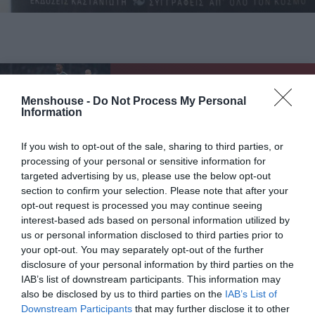
ΜΠΑΛΑ
Menshouse -
Do Not Process My Personal
Η αλήθεια για τον Ετιέν Καμαρά
Information
If you wish to opt-out of the sale, sharing to third parties, or
processing of your personal or sensitive information for
Κεντρική ηρωίδα είναι η Ίζαμπελ Όσμοντ. Μια νεαρή
targeted advertising by us, please use the below opt-out
γυναίκα που χωρίς να το καταλάβει, έγινε γρανάζι μιας
section to confirm your selection. Please note that after your
ολόκληρης πλεκτάνης. Από τον σύζυγο της κυρίως που
opt-out request is processed you may continue seeing
interest-based ads based on personal information utilized by
της τον φόρτωσαν, αλλά κατά πάσα πιθανότητα κι από
us or personal information disclosed to third parties prior to
τον θείο της και τον ξάδερφο της. Βρέθηκε να έχει στα
your opt-out. You may separately opt-out of the further
χέρια της μια περιουσία, η οποία όμως αποδείχτηκε
disclosure of your personal information by third parties on the
βαρίδι παρά διευκόλυνση.
IAB’s list of downstream participants. This information may
also be disclosed by us to third parties on the
IAB’s List of
Ο κατά πολύ μεγαλύτερος της σύζυγος, ο Γκίλμπερτ
Downstream Participants
that may further disclose it to other