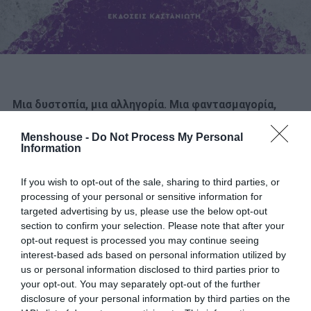
Μια δυστοπία, μια αλληγορία. Μια φαντασμαγορία,
επίσης.
Το μυαλό της συγγραφέως πλάθει έναν κόσμο
Menshouse -
Do Not Process My Personal
εντελώς ξεχωριστό. Για να σε βάλουμε στο κλίμα της
Information
υπόθεσης, αν και μόνο διαβάζοντας θα καταλάβεις, θα
νιώσεις πραγματικά, ιδού πώς μας τα λέει η σύνοψη στο
If you wish to opt-out of the sale, sharing to third parties, or
οπισθόφυλλο:
processing of your personal or sensitive information for
targeted advertising by us, please use the below opt-out
«
Σαράντα αιώνες μετά τη βιβλική καταστροφή στα
section to confirm your selection. Please note that after your
opt-out request is processed you may continue seeing
Σόδομα και τα Γόμορρα, η ίδια εκείνη γη στις όχθες της
interest-based ads based on personal information utilized by
Νεκράς θάλασσας ανοίγει και ένα μυστηριώδες βιολετί
us or personal information disclosed to third parties prior to
αλάτι αναβλύζει. Η εμφάνισή του αλλάζει τη γεωγραφία
your opt-out. You may separately opt-out of the further
τριών ηπείρων και μονοπωλεί το ενδιαφέρον της
disclosure of your personal information by third parties on the