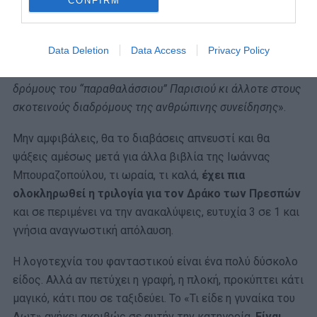
CONFIRM
Τι είδε η γυναίκα του Λωτ; Ένα φαντασμαγορικό
μυθιστόρημα, ένα συνεχές διανοητικό παιχνίδι, μια
Data Deletion
Data Access
Privacy Policy
ανεπανάληπτη αλληγορία για το φόβο, την αμαρτία και
την ενοχή, που ενεδρεύουν άλλοτε στους υγρούς
δρόμους του “παραθαλάσσιου” Παρισιού κι άλλοτε στους
σκοτεινούς διαδρόμους της ανθρώπινης συνείδησης
».
Μην αμφιβάλεις, θα το διαβάσεις απνευστί και θα
ψάξεις αμέσως μετά για άλλα βιβλία της Ιωάννας
Μπουραζοπούλου, τι ωραία, τι καλά,
έχει πια
ολοκληρωθεί η τριλογία για τον Δράκο των Πρεσπών
και σε περιμένει να την ανακαλύψεις, ευτυχία 3 σε 1 και
γνήσια αναγνωστική απόλαυση.
Η λογοτεχνία του φανταστικού είναι ένα πολύ δύσκολο
είδος. Αλλά αν πετύχει η γραφή, η πλοκή, προκύπτει κάτι
μαγικό, κάτι που σε ταξιδεύει. Το «Τι είδε η γυναίκα του
Λωτ» ανήκει ακριβώς σε αυτήν την κατηγορία.
Είναι