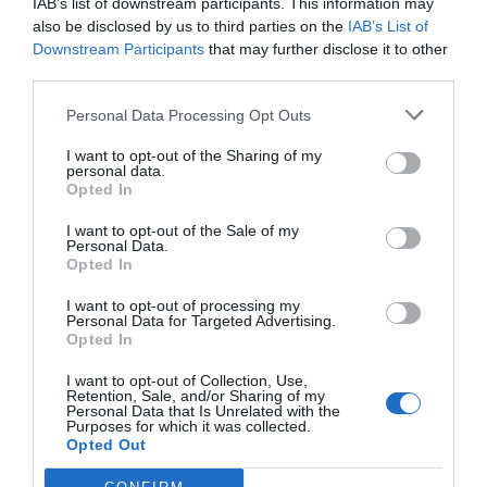
IAB’s list of downstream participants. This information may
αγοράς. Η νέα ουσία δεν υπηρετεί, αλλά υπηρετείται.
also be disclosed by us to third parties on the
IAB’s List of
Καταδυναστεύει με τις ιδιοτροπίες της. Εθίζει με τη
Downstream Participants
that may further disclose it to other
γεύση της. Υποδουλώνει με την αθόρυβη επιρροή της.
third parties.
Personal Data Processing Opt Outs
I want to opt-out of the Sharing of my
ΜΠΑΛΑ
personal data.
Opted In
Η αλήθεια για τον Ετιέν Καμαρά
I want to opt-out of the Sale of my
Personal Data.
Opted In
Τα σύγχρονα Σόδομα, η “Αποικία”, αποδεικνύονται πιο
I want to opt-out of processing my
πανούργα και από τη βιβλική ακόμη εκδοχή τους. Μια
Personal Data for Targeted Advertising.
Opted In
αποπνικτική ατμόσφαιρα περιβάλλει τα καλά κρυμμένα
μυστικά τους, και μόνο ένας άνθρωπος είναι σε θέση να
I want to opt-out of Collection, Use,
Retention, Sale, and/or Sharing of my
τα ανακαλύψει: ο ανυποψίαστος Φιλέας Μπουκ, που μια
Personal Data that Is Unrelated with the
Purposes for which it was collected.
νύχτα αλλιώτικη απ’ τις άλλες θα κληθεί να λύσει το πιο
Opted Out
σημαντικό σταυρόλεξο που επινοήθηκε ποτέ.