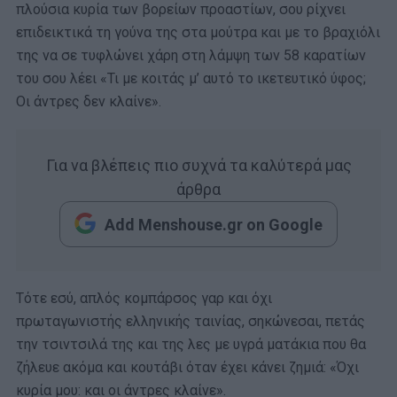
πλούσια κυρία των βορείων προαστίων, σου ρίχνει
επιδεικτικά τη γούνα της στα μούτρα και με το βραχιόλι
της να σε τυφλώνει χάρη στη λάμψη των 58 καρατίων
του σου λέει «Τι με κοιτάς μ’ αυτό το ικετευτικό ύφος;
Οι άντρες δεν κλαίνε».
Για να βλέπεις πιο συχνά τα καλύτερά μας
άρθρα
Add Menshouse.gr on Google
Τότε εσύ, απλός κομπάρσος γαρ και όχι
πρωταγωνιστής ελληνικής ταινίας, σηκώνεσαι, πετάς
την τσιντσιλά της και της λες με υγρά ματάκια που θα
ζήλευε ακόμα και κουτάβι όταν έχει κάνει ζημιά: «Όχι
κυρία μου: και οι άντρες κλαίνε».