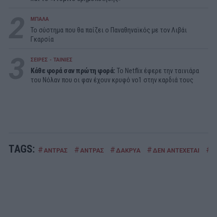
2
ΜΠΑΛΑ
Το σύστημα που θα παίζει ο Παναθηναϊκός με τον Λιβάι
Γκαρσία
3
ΣΕΙΡΕΣ - ΤΑΙΝΙΕΣ
Κάθε φορά σαν πρώτη φορά:
Το Netflix έφερε την ταινιάρα
του Νόλαν που οι φαν έχουν κρυφό νο1 στην καρδιά τους
TAGS:
#
#
#
#
#
ΑΝΤΡΑΣ
ΑΝΤΡΑΣ
ΔΑΚΡΥΑ
ΔΕΝ ΑΝΤΕΧΕΤΑΙ
Κ