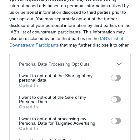
Σε καθαρά «τεχνικό» επίπεδο, αυτός δεν είναι ένας
interest-based ads based on personal information utilized by
us or personal information disclosed to third parties prior to
αμιγώς αντρικός πόνος, αλλά εξωγενής. Ωστόσο, είναι
your opt-out. You may separately opt-out of the further
μια μορφή πόνου που ο άντρας δεν μπορεί ν’ αντέξει με
disclosure of your personal information by third parties on the
τίποτα: έστω πως δεν είσαι στην ευλογημένη κατηγορία
IAB’s list of downstream participants. This information may
νούμερο 1 και δεν έχεις χωρίσει, αλλά εξακολουθείς να
also be disclosed by us to third parties on the
IAB’s List of
Downstream Participants
that may further disclose it to other
έχεις κοπέλα.
third parties.
Και είναι
εκείνες
οι μέρες του μήνα. Ναι, ναι, τότε που η
Personal Data Processing Opt Outs
γλυκιά και αξιαγάπητη γυναίκα σου μεταμορφώνεται σε
I want to opt-out of the Sharing of my
κάτι που συγκριτικά μ’ αυτήν, ο Χίτλερ θα εθεωρείτο
personal data.
φιλάνθρωπος με καλές πιθανότητες να κερδίσει το
Opted In
Νόμπελ Ειρήνης.
I want to opt-out of the Sale of my
Personal Data.
Opted In
I want to opt-out of processing my
Personal Data for Targeted Advertising.
Opted In