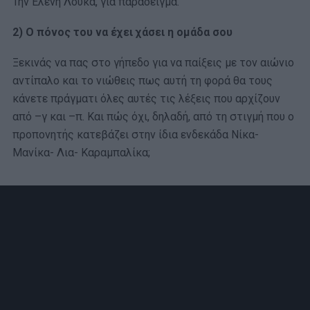
Την Ελένη Λουκά, για παράδειγμα.
2) Ο πόνος του να έχει χάσει η ομάδα σου
Ξεκινάς να πας στο γήπεδο για να παίξεις με τον αιώνιο
αντίπαλο και το νιώθεις πως αυτή τη φορά θα τους
κάνετε πράγματι όλες αυτές τις λέξεις που αρχίζουν
από –γ και –π. Και πώς όχι, δηλαδή, από τη στιγμή που ο
προπονητής κατεβάζει στην ίδια ενδεκάδα Νίκα-
Μανίκα- Λια- Καραμπαλίκα;