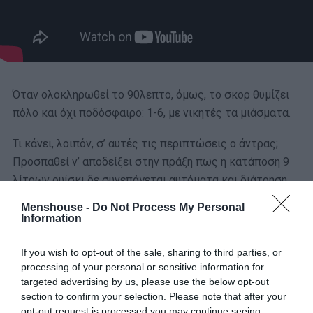
Όταν ολοκληρωθεί το 90λεπτο, όμως, το σκορ θυμίζει
πόλο και όχι ποδόσφαιρο: 1-6, με νικητές τα μιάσματα.
Τι κάνει, λοιπόν, σ’ αυτές τις περιπτώσεις ο άντρας;
Προσπαθεί ν’ αποδείξει στην πράξη πως η κατάποση 9
λίτρων ουίσκι δε συνεπάγεται αυτόματα και διάτρηση
στομάχου κι όταν επιστρέψει σπίτι βάφει μαύρους τους
Menshouse -
Do Not Process My Personal
τοίχους, κλείνει τα παντζούρια και κλαίει με
Information
σπαραξικάρδιους λυγμούς.
If you wish to opt-out of the sale, sharing to third parties, or
Όχι: τελικά δεν τους –γ.
processing of your personal or sensitive information for
targeted advertising by us, please use the below opt-out
3) Ο πόνος της περιόδου
section to confirm your selection. Please note that after your
opt-out request is processed you may continue seeing