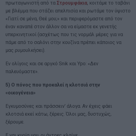
πρωταγωνιστή από τα
Στρουμφάκια
, κοιτάμε το ταβάνι
με βλέμμα που στάζει απελπισία και ρωτάμε τον ύψιστο
«Γιατί σε μένα, Θεέ μου;» και περιφερόμαστε από τον
έναν καναπέ στον άλλον σα να είμαστε εκ γενετής
υπερκινητικοί (ασχέτως που τις νορμάλ μέρες για να
πάμε από το σαλόνι στην κουζίνα πρέπει κάποιος να
μας ρυμουλκήσει).
Εν ολίγοις και σε αργκό Snik και Ypo: «Δεν
παλευόμαστε».
5) Ο πόνος που προκαλεί η κλοτσιά στην
«οικογένεια»
Εγκυμοσύνες και πράσσειν’ άλογα. Αν έχεις φάει
κλοτσιά εκεί κάτω, ξέρεις. Όλοι μας, δυστυχώς,
ξέρουμε.
Ε ναι κυρία μου, οι άντρες κλαίνε.