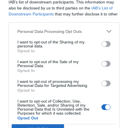
IAB’s list of downstream participants. This information may
“Ονόματα, ζώα, φυτά, πράγματα;”»,
σε ρωτάει ο Ιαβέρης
also be disclosed by us to third parties on the
IAB’s List of
αφότου σ’ έχει βγάλει με τις οδηγίες του στην Εθνική
Downstream Participants
that may further disclose it to other
Οδό.
third parties.
Personal Data Processing Opt Outs
«Ναι, πολύ!», απαντάς ενθουσιασμένος.
I want to opt-out of the Sharing of my
«Ωραία, χαίρομαι. Γιατί αν συνεχίσεις να πηγαίνεις με 180
personal data.
Opted In
χιλιόμετρα κρατώντας το τιμόνι με το ένα χέρι, θα
παίζεις συνέχεια από δω και πέρα το αγαπημένο σου
I want to opt-out of the Sale of my
Personal Data.
παιχνίδι!»
Opted In
«Τι εννοείς, δάσκαλε;», θέλεις να μάθεις.
I want to opt-out of processing my
Personal Data for Targeted Advertising.
Opted In
«Εννοώ ρε καθυστερημένε κανίβαλε Έλληνα οδηγέ πως
αν συνεχίσεις έτσι θα υπάρξει αυτή η αλληλουχία
I want to opt-out of Collection, Use,
Retention, Sale, and/or Sharing of my
γεγονότων: Όνομα διαθέτεις, ζώο είσαι όπως βλέπουμε,
Personal Data that Is Unrelated with the
Purposes for which it was collected.
σύντομα θα καταλήξεις φυτό μόλις τρακάρεις και μετά
Opted Out
δε θα μπορείς να κάνεις πράγματα …»