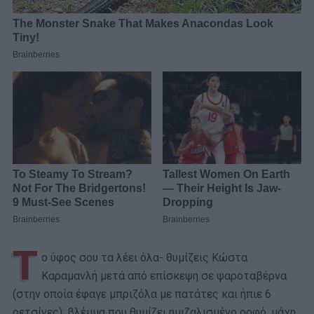
Τ
ο ύφος σου τα λέει όλα- θυμίζεις Κώστα
Καραμανλή μετά από επίσκεψη σε ψαροταβέρνα
(στην οποία έφαγε μπριζόλα με πατάτες και ήπιε 6
ρετσίνες): βλέμμα που θυμίζει ημιζαλισμένο ροφό, μάχη