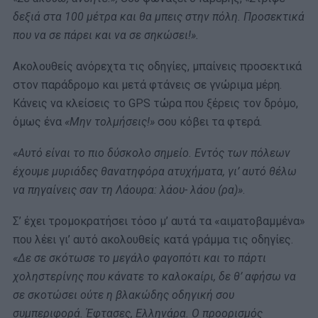
δεξιά στα 100 μέτρα και θα μπεις στην πόλη. Προσεκτικά
που να σε πάρει και να σε σηκώσει!».
Ακολουθείς ανόρεχτα τις οδηγίες, μπαίνεις προσεκτικά
στον παράδρομο και μετά φτάνεις σε γνώριμα μέρη.
Κάνεις να κλείσεις το GPS τώρα που ξέρεις τον δρόμο,
όμως ένα
«Μην τολμήσεις!»
σου κόβει τα φτερά.
«Αυτό είναι το πιο δύσκολο σημείο. Εντός των πόλεων
έχουμε μυριάδες θανατηφόρα ατυχήματα, γι’ αυτό θέλω
να πηγαίνεις σαν τη Λάουρα: λάου- λάου (ρα)»
.
Σ’ έχει τρομοκρατήσει τόσο μ’ αυτά τα «αιματοβαμμένα»
που λέει γι’ αυτό ακολουθείς κατά γράμμα τις οδηγίες.
«Δε σε σκότωσε το μεγάλο φαγοπότι και το πάρτι
χοληστερίνης που κάνατε το καλοκαίρι, δε θ’ αφήσω να
σε σκοτώσει ούτε η βλακώδης οδηγική σου
συμπεριφορά. Έφτασες, Ελληνάρα. Ο προορισμός