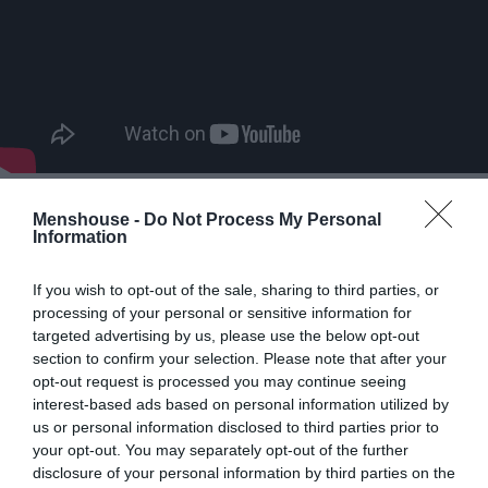
Menshouse -
Do Not Process My Personal
Αρχίζεις να αισθάνεσαι πως πρωταγωνιστείς στον
Information
«Εφιάλτη στο δρόμο με τις λεύκες», μόνο που δεν είσαι
ο Φρέντι Κρούγκερ, αλλά το θύμα.
If you wish to opt-out of the sale, sharing to third parties, or
processing of your personal or sensitive information for
Περιόρισες, πάντως, την ταχύτητά σου στα 40
targeted advertising by us, please use the below opt-out
χιλιόμετρα. Κάτι είναι κι αυτό.
section to confirm your selection. Please note that after your
opt-out request is processed you may continue seeing
Βγαίνοντας στην εθνική οδό
interest-based ads based on personal information utilized by
us or personal information disclosed to third parties prior to
your opt-out. You may separately opt-out of the further
Σου κάνει εντύπωση- παραείναι μειλίχια η φωνή του
disclosure of your personal information by third parties on the
αυτή τη φορά:
«Να σου πω, σου αρέσει να παίζεις