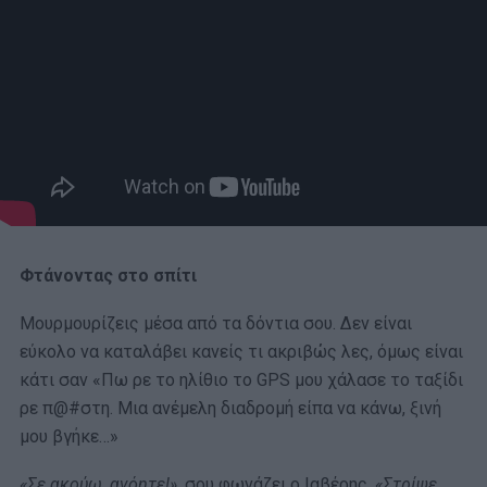
Φτάνοντας στο σπίτι
Μουρμουρίζεις μέσα από τα δόντια σου. Δεν είναι
εύκολο να καταλάβει κανείς τι ακριβώς λες, όμως είναι
κάτι σαν «Πω ρε το ηλίθιο το GPS μου χάλασε το ταξίδι
ρε π@#στη. Μια ανέμελη διαδρομή είπα να κάνω, ξινή
μου βγήκε…»
«Σε ακούω, ανόητε!»,
σου φωνάζει ο Ιαβέρης,
«Στρίψε